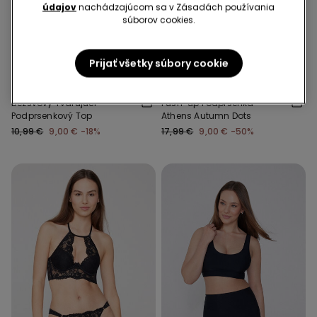
údajov
nachádzajúcom sa v Zásadách používania
súborov cookies.
Shaping efekt
-18%
-50%
Prijať všetky súbory cookie
2 Farba v zľave
2 Farba v zľave
Bezšvový Tvarujúci
Push-up Podprsenka
Podprsenkový Top
Athens Autumn Dots
10,99 €
9,00 €
-18%
17,99 €
9,00 €
-50%