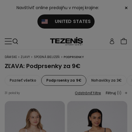
×
Navštíviť online predajňu v mojej krajine:
UNITED STATES
>
>
>
DÁMSKE
ZLAVY
SPODNÁ BIELIZEŇ
PODPRSENKY
ZĽAVA: Podprsenky za 9€
Pozrieť všetko
Podprsenky za 9€
Nohavičky za 3€
Odstrániť filtre
Filtruj
(1)
31 položky