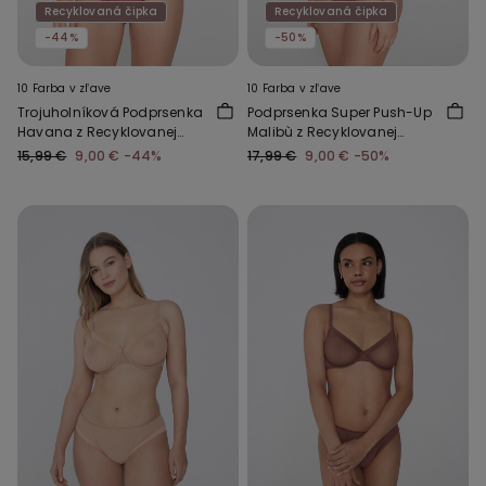
Recyklovaná čipka
Recyklovaná čipka
-44%
-50%
10 Farba v zľave
10 Farba v zľave
Trojuholníková Podprsenka
Podprsenka Super Push-Up
Havana z Recyklovanej
Malibù z Recyklovanej
Čipky
Čipky
15,99 €
9,00 €
-44%
17,99 €
9,00 €
-50%