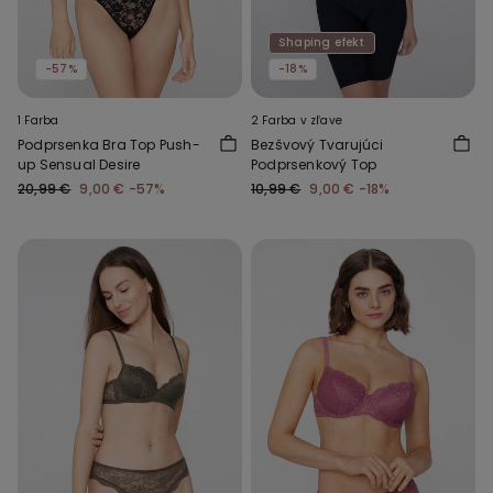
Shaping efekt
-57%
-18%
1 Farba
2 Farba v zľave
Podprsenka Bra Top Push-
Bezšvový Tvarujúci
up Sensual Desire
Podprsenkový Top
20,99 €
9,00 €
-57%
10,99 €
9,00 €
-18%