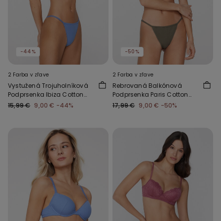
-44%
-50%
2 Farba v zľave
2 Farba v zľave
Vystužená Trojuholníková
Rebrovaná Balkónová
Podprsenka Ibiza Cotton
Podprsenka Paris Cotton
Cutie
Cutie
15,99 €
9,00 €
-44%
17,99 €
9,00 €
-50%