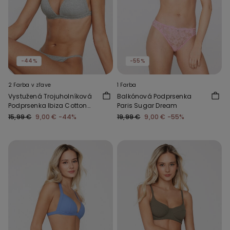
-44%
-55%
2 Farba v zľave
1 Farba
Vystužená Trojuholníková
Balkónová Podprsenka
Podprsenka Ibiza Cotton
Paris Sugar Dream
Cutie
15,99 €
9,00 €
-44%
19,99 €
9,00 €
-55%