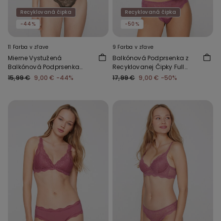
Recyklovaná čipka
Recyklovaná čipka
-44%
-50%
11 Farba v zľave
9 Farba v zľave
Mierne Vystužená
Balkónová Podprsenka z
Balkónová Podprsenka
Recyklovanej Čipky Full
Wien z Recyklovanej Čipky
Coverage Prague
15,99 €
9,00 €
-44%
17,99 €
9,00 €
-50%