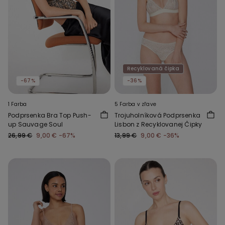
Recyklovaná čipka
-67%
-36%
1 Farba
5 Farba v zľave
Podprsenka Bra Top Push-
Trojuholníková Podprsenka
up Sauvage Soul
Lisbon z Recyklovanej Čipky
26,99 €
9,00 €
-67%
13,99 €
9,00 €
-36%