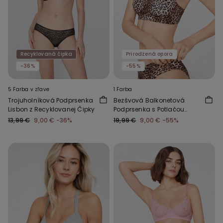
Recyklovaná čipka
Prirodzená opora
-36%
-55%
5 Farba v zľave
1 Farba
Trojuholníková Podprsenka
Bezšvová Balkonetová
Lisbon z Recyklovanej Čipky
Podprsenka s Potlačou
Natural Lifting
13,99 €
9,00 €
-36%
19,99 €
9,00 €
-55%