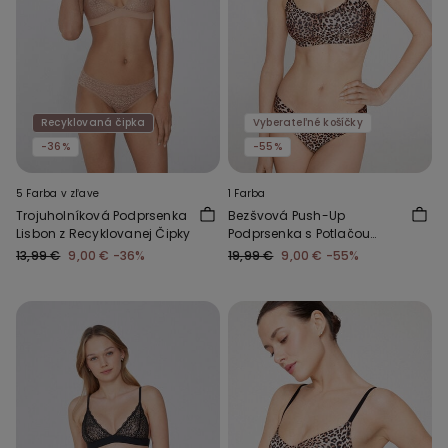
Recyklovaná čipka
Vyberateľné košíčky
-36%
-55%
5 Farba v zľave
1 Farba
Trojuholníková Podprsenka
Bezšvová Push-Up
Lisbon z Recyklovanej Čipky
Podprsenka s Potlačou
Natural Lifting Plus
13,99 €
9,00 €
-36%
19,99 €
9,00 €
-55%