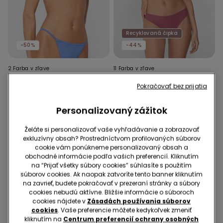
Recyklovaná čipka
-50%
-44%
2 Farba v zľave
11 Farba v zľave
Push-up Podprsenka
Mierne Vystužená
Pokračovať bez prijatia
Athens Autumn Dots
Balkónová Podprsenka
Wien z Recyklovanej Čipky
17,99 €
9,00 €
-50%
15,99 €
9,00 €
-44%
Personalizovaný zážitok
Želáte si personalizovať vaše vyhľadávanie a zobrazovať
exkluzívny obsah? Prostredníctvom profilovaných súborov
cookie vám ponúkneme personalizovaný obsah a
obchodné informácie podľa vašich preferencií. Kliknutím
na “Prijať všetky súbory cookies” súhlasíte s použitím
súborov cookies. Ak naopak zatvoríte tento banner kliknutím
na zavrieť, budete pokračovať v prezeraní stránky a súbory
cookies nebudú aktívne. Bližšie informácie o súboroch
cookies nájdete v
Zásadách používania súborov
cookies
. Vaše preferencie môžete kedykoľvek zmeniť
kliknutím na
Centrum preferencií ochrany osobných