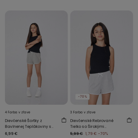
-70%
4 Farba v zľave
3 Farba v zľave
Dievčenské Šortky z
Dievčenské Rebrované
Bavlnenej Teplákoviny s
Tielko so Širokými
Paspulkou
Ramienkami
6,99 €
5,99 €
1,79 €
-70%