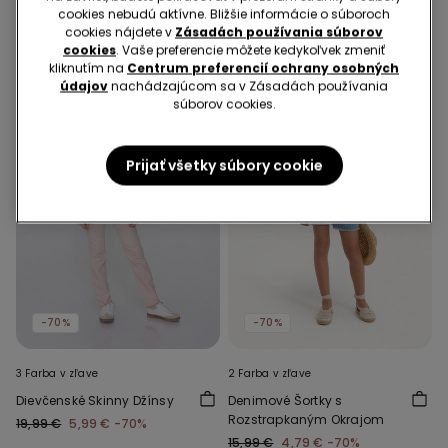
cookies nebudú aktívne. Bližšie informácie o súboroch
cookies nájdete v
Zásadách používania súborov
cookies
. Vaše preferencie môžete kedykoľvek zmeniť
kliknutím na
Centrum preferencií ochrany osobných
údajov
nachádzajúcom sa v Zásadách používania
súborov cookies.
Prijať všetky súbory cookie
-70%
-70%
3 Farba v zľave
2 Farba v zľave
Dievčenské Skinny Džínsy
Denimové Šortky s
Rozstrapkaným Okrajom
19,99 €
5,99 €
-70%
15,99 €
4,79 €
-70%