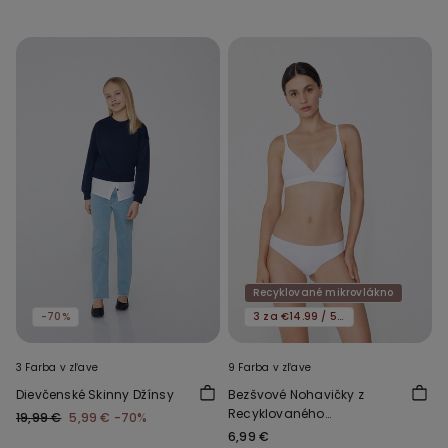
Recyklované mikrovlákno
-70%
3 za €14.99 / 5 za €21.99
3 Farba v zľave
9 Farba v zľave
Dievčenské Skinny Džínsy
Bezšvové Nohavičky z
Recyklovaného
19,99 €
5,99 €
-70%
Mikrovlákna
6,99 €