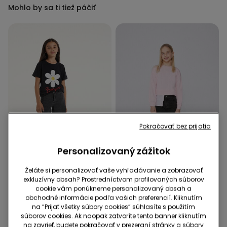
Mohlo by sa ti tiež páčiť
Pokračovať bez prijatia
Personalizovaný zážitok
-70%
-70%
Želáte si personalizovať vaše vyhľadávanie a zobrazovať
exkluzívny obsah? Prostredníctvom profilovaných súborov
cookie vám ponúkneme personalizovaný obsah a
2 Farba v zľave
3 Farba v zľave
obchodné informácie podľa vašich preferencií. Kliknutím
Denimové Šortky s
Dievčenské Skinny Džínsy
na “Prijať všetky súbory cookies” súhlasíte s použitím
Rozstrapkaným Okrajom
súborov cookies. Ak naopak zatvoríte tento banner kliknutím
19,99 €
5,99 €
-70%
na zavrieť, budete pokračovať v prezeraní stránky a súbory
15,99 €
4,79 €
-70%