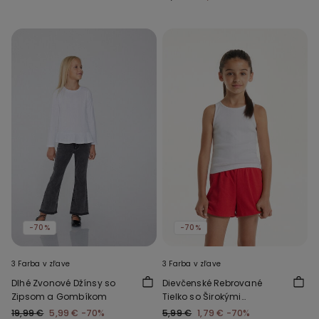
-70%
-70%
3 Farba v zľave
3 Farba v zľave
Dlhé Zvonové Džínsy so
Dievčenské Rebrované
Zipsom a Gombíkom
Tielko so Širokými
Ramienkami
19,99 €
5,99 €
-70%
5,99 €
1,79 €
-70%