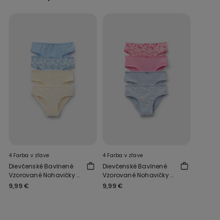
4 Farba v zľave
4 Farba v zľave
Dievčenské Bavlnené
Dievčenské Bavlnené
Vzorované Nohavičky 4
Vzorované Nohavičky 4
Kusy
Kusy
9,99 €
9,99 €