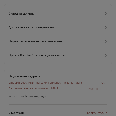
предмет одягу.
Склад та догляд
Доставлення та повернення
Перевірити наявність в магазині
Проєкт Be The Change: відстежність
На домашню адресу
Ціна для учасників програми лояльності Tezenis Talent
65 ₴
Для замовлень на суму понад 1999 ₴
Безкоштовно
Receive it in 2-3 working days
У магазин
Безкоштовно