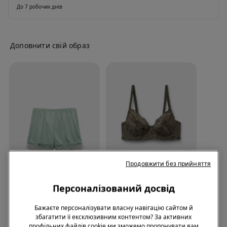
До 7 робочих днів
Доповнити свій образ
Продовжити без прийняття
ПЕРЕРОБЛЕНЕ МЕРЕЖИВО
-51%
-63%
Персоналізований досвід
Бажаєте персоналізувати власну навігацію сайтом й
9 Кольори
9 Кольори
збагатити її ексклюзивним контентом? За активних
Шорти з Атласу та
Бюстгальтер Балконет
профільних файлів cookie ми зможемо пропонувати вам