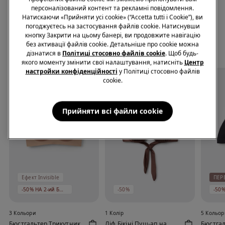
Мережива
без Ущільнювача з
персоналізований контент та рекламні повідомлення.
Переробленого
669,00 грн.
329,00 грн.
-51%
1069,00 грн.
Натискаючи «Прийняти усі cookie» (“Accetta tutti i Cookie”), ви
Мережива Paris
399,00 грн.
-63%
погоджуєтесь на застосування файлів cookie. Натиснувши
кнопку Закрити на цьому банері, ви продовжите навігацію
без активації файлів cookie. Детальніше про cookie можна
Завершити акцію
Боксери за спеціальною ціною 399 ₴
дізнатися в
Політиці стосовно файлів cookie
. Щоб будь-
якого моменту змінити свої налаштування, натисніть
Центр
настройки конфіденційності
у Політиці стосовно файлів
cookie.
Прийняти всі файли сookie
Ефект Invisible
ПЕР
-50% НА 2-ий БЮСТГАЛЬТЕР
-50%
3 Кольори
1 Колір
5 Кольор
Бюстгальтер Трикутник
Ліф Бікіні Пуш-ап на
Бюстгал