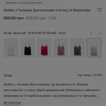
Боксери за спеціальною ціною 399 ₴
Майка з Тонкими Бретельками з Атласу й Мережива
869,00 грн.
429,00 грн.
-51%
Колір:
Зелений -
М'ЯТНИЙ ЗЕЛЕНИЙ - 360Z
Опис
Код товару: 1GT460A
Майка з тонкими бретельками, що регулюються. Модель
виготовлена з атласу. Виріб довершений облямівкою з війкового
мережива на V-подібному вирізі. Цю універсальну та трендову
модель можна носити як нижню білизну або як самостійний
Детальніше