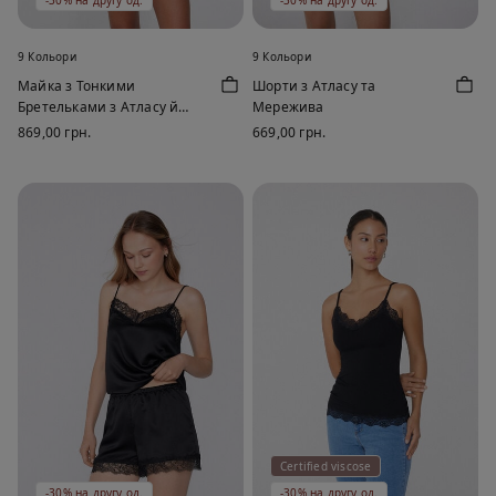
-30% на другу од.
-30% на другу од.
9 Кольори
9 Кольори
Майка з Тонкими
Шорти з Атласу та
Бретельками з Атласу й
Мережива
Мережива
869,00 грн.
669,00 грн.
Certified viscose
-30% на другу од.
-30% на другу од.