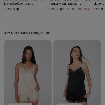
із Необробленими
Тонкому Ущільнювачі
Lisbon 
Краями Natural Lifting
Shiny Glam Шоколадний
Мікроф
1269,00 грн.
999,00 грн.
499,00 грн.
-50%
869,00 
Вам може також сподобатися