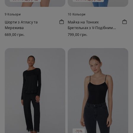
9 Кольори
10 Кольори
Шорти з Атласу та
Майка на Тонких
Мережива
Бретельках з V-Подібним
Вирізом із Віскози та
669,00 грн.
799,00 грн.
Мережива
-70%