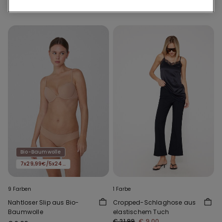
Regulärer Preis:
€ 21,99
-32%
Regulärer Preis:
€ 17,99
-44%
Bio-Baumwolle
7x29,99€/5x24,99€/3x16,99€
9 Farben
1 Farbe
Nahtloser Slip aus Bio-
Cropped-Schlaghose aus
Baumwolle
elastischem Tuch
€ 21,99
€ 9,00