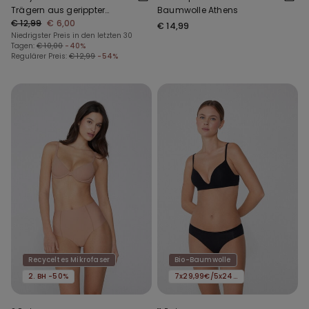
Trägern aus gerippter
Baumwolle Athens
Baumwolle
€ 12,99
€ 6,00
€ 14,99
Niedrigster Preis in den letzten 30
Tagen:
€ 10,00
-40%
Regulärer Preis:
€ 12,99
-54%
Recyceltes Mikrofaser
Bio-Baumwolle
2. BH -50%
7x29,99€/5x24,99€/3x16,99€