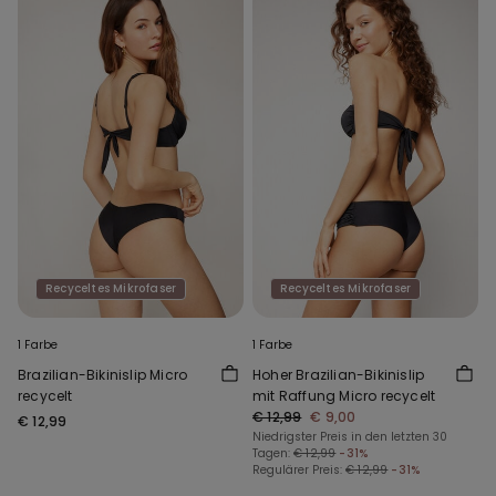
Recyceltes Mikrofaser
Recyceltes Mikrofaser
1 Farbe
1 Farbe
Brazilian-Bikinislip Micro
Hoher Brazilian-Bikinislip
recycelt
mit Raffung Micro recycelt
€ 12,99
€ 9,00
€ 12,99
Niedrigster Preis in den letzten 30
Tagen:
€ 12,99
-31%
Regulärer Preis:
€ 12,99
-31%