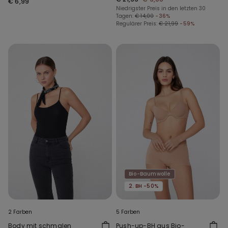
€ 6,99
Niedrigster Preis in den letzten 30
Tagen:
€ 14,00
-36%
Regulärer Preis:
€ 21,99
-59%
Bio-Baumwolle
2. BH -50%
2 Farben
5 Farben
Body mit schmalen
Push-up-BH aus Bio-