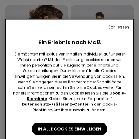
Schliessen
Ein Erlebnis nach Maß
Sie möchten mit exklusiven Inhalten individuell auf unserer
Website surfen? Mit den Profilierungscookies senden wir
Ihnen persönlich auf Sie zugeschnittene Inhalte und
Werbemitteilungen. Durch Klick auf In alle Cookies
einwilligen‟ willigen Sie in die Verwendung von Cookies ein,
wenn Sie dagegen dieses Banner mit der Schaltfläche
schließen verlassen, surfen Sie ohne Cookies weiter. Für
Recyceltes Mikrofaser
nähere Informationen zu den Cookies lesen Sie die
Cookie-
Richtlinie
. Klicken Sie zu jedem Zeitpunkt auf
Datenschutz-Präferenz-Center
in den Cookie-
1 Farbe
3 Farben
Richtlinien, um Ihre Auswahl zu ändern.
Bandeau-Badeanzug mit
Kurzer Baumwollpyjama
Raffung Micro recycelt
Basic mit Paspelierung und
€ 21,99
€ 15,00
kleiner Tasche
€ 17,99
€ 10,00
IN ALLE COOKIES EINWILLIGEN
Niedrigster Preis in den letzten 30
Niedrigster Preis in den letzten 30
Tagen:
€ 21,99
-32%
Tagen:
€ 10,00
0%