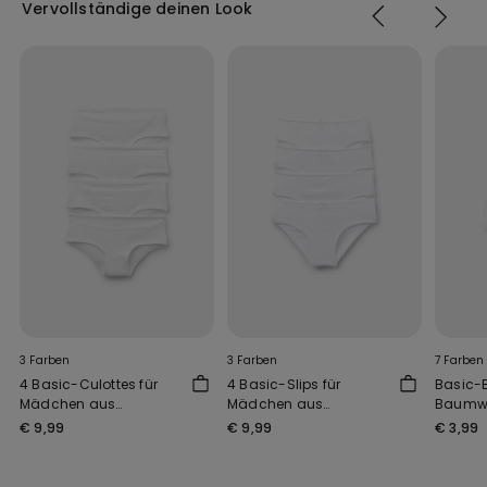
Vervollständige deinen Look
3 Farben
3 Farben
7 Farben
4 Basic-Culottes für
4 Basic-Slips für
Basic-B
Mädchen aus
Mädchen aus
Baumwo
Baumwolle
Baumwolle
Mädch
€ 9,99
€ 9,99
€ 3,99