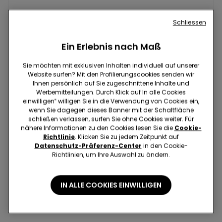
Versand und Rückgabe
Schliessen
Im Shop suchen
Ein Erlebnis nach Maß
Sie möchten mit exklusiven Inhalten individuell auf unserer
Projekt Be The Change: Rückverfolgbarkeit
Website surfen? Mit den Profilierungscookies senden wir
Ihnen persönlich auf Sie zugeschnittene Inhalte und
Werbemitteilungen. Durch Klick auf In alle Cookies
einwilligen‟ willigen Sie in die Verwendung von Cookies ein,
Standardlieferung nach Hause
wenn Sie dagegen dieses Banner mit der Schaltfläche
1€
schließen verlassen, surfen Sie ohne Cookies weiter. Für
nähere Informationen zu den Cookies lesen Sie die
Cookie-
Gratis
Richtlinie
. Klicken Sie zu jedem Zeitpunkt auf
2-4 Arbeitstage
Datenschutz-Präferenz-Center
in den Cookie-
Richtlinien, um Ihre Auswahl zu ändern.
Abholung im Geschäft
Gratis
IN ALLE COOKIES EINWILLIGEN
2-4 Arbeitstage