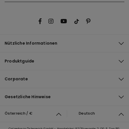
Nützliche Informationen
Produktguide
Corporate
Gesetzliche Hinweise
Österreich / €
Deutsch
Calzedonia Österreich GmbH - Handelskai 92/Rivergate 2, OG 5, Top BG,