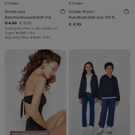
3 Farben
8 Farben
Shorts aus
Unisex-Basic-
Baumwollsweatstoff mit
Rundhalsshirt aus 100 %
Taschen für Jungen
€ 8,99
€ 6,00
Baumwolle für Kinder
€ 4,99
Niedrigster Preis in den letzten 30
Tagen:
€ 7,00
-14%
Regulärer Preis:
€ 8,99
-33%
Recyceltes Mikrofaser