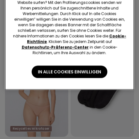
Website surfen? Mit den Profilierungscookies senden wir
Cropped-Schlaghose aus
Hoher Bikinislip mit Raffung
Ihnen persönlich auf Sie zugeschnittene Inhalte und
elastischem Tuch
Micro recycelt
Werbemitteilungen. Durch Klick auf In alle Cookies
€ 21,99
€ 9,00
€ 12,99
€ 9,00
einwilligen‟ willigen Sie in die Verwendung von Cookies ein,
Niedrigster Preis in den letzten 30
Niedrigster Preis in den letzten 30
wenn Sie dagegen dieses Banner mit der Schaltfläche
Tagen:
€ 14,00
-36%
Tagen:
€ 12,99
-31%
Regulärer Preis:
€ 21,99
-59%
Regulärer Preis:
€ 12,99
-31%
schließen verlassen, surfen Sie ohne Cookies weiter. Für
nähere Informationen zu den Cookies lesen Sie die
Cookie-
Richtlinie
. Klicken Sie zu jedem Zeitpunkt auf
Datenschutz-Präferenz-Center
in den Cookie-
Richtlinien, um Ihre Auswahl zu ändern.
IN ALLE COOKIES EINWILLIGEN
Recyceltes Mikrofaser