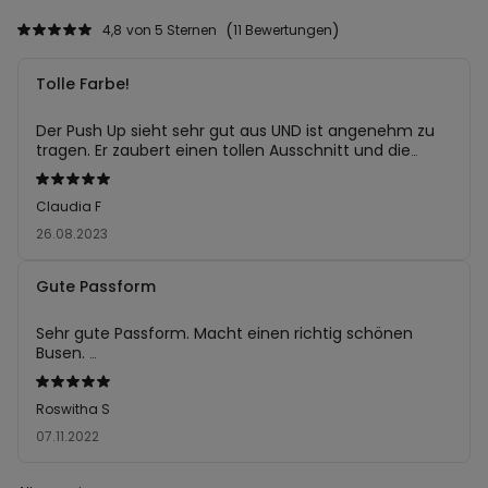
4,8
von 5 Sternen
11 Bewertungen
Tolle Farbe!
Der Push Up sieht sehr gut aus UND ist angenehm zu
tragen. Er zaubert einen tollen Ausschnitt und die
Farbe ist ein Traum!
Mit
Ich habe ihn zum Glück gleich in drei tollen Farben
5
Claudia F
bestellt.
von
26.08.2023
5
bewertet
Gute Passform
Sehr gute Passform. Macht einen richtig schönen
Busen.
Schöne Spitze, angenehm zu tragen.
Mit
Gutes Preis- Leistungsverhältnis.
5
Roswitha S
von
07.11.2022
5
bewertet