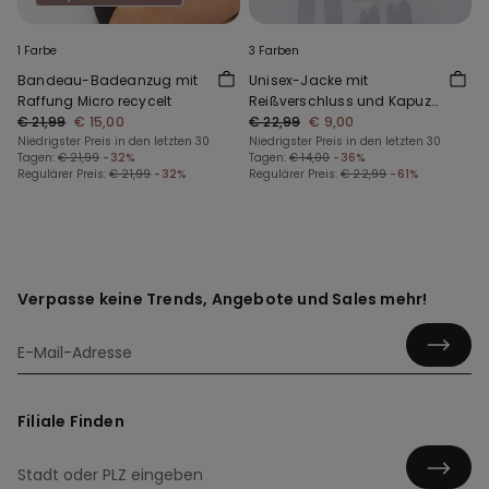
1 Farbe
3 Farben
Bandeau-Badeanzug mit
Unisex-Jacke mit
Raffung Micro recycelt
Reißverschluss und Kapuze
€ 21,99
€ 15,00
aus Funktionsgewebe für
€ 22,99
€ 9,00
Niedrigster Preis in den letzten 30
Kinder
Niedrigster Preis in den letzten 30
Tagen:
€ 21,99
-32%
Tagen:
€ 14,00
-36%
Regulärer Preis:
€ 21,99
-32%
Regulärer Preis:
€ 22,99
-61%
Verpasse keine Trends, Angebote und Sales mehr!
Filiale Finden