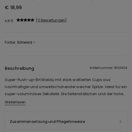
€ 18,99
11 Bewertungen
4,8
Farbe:
Schwarz -
Beschreibung
Artikelnummer: 1RS060A
Super-Push-up-BH Malibù mit stark wattierten Cups aus
nachhaltiger und umweltschonender weicher Spitze. Ideal für ein
super-voluminöses Dekolleté. Die Seitenstäbchen und der hohe
Bügel in der Brustmitte sorgen für optimalen Halt. Die breiten
Weiterlesen
Die Spitze dieses Modells ist zu 100 % aus recyceltem Polyamid
Träger sind verstellbar und der dreifache Häkchenverschluss
gefertigt, das aus ausgemusterten Textilien gewonnen wird,
am Unterbrustband lässt sich in vier Breiten verstellen. Ab Größe
welche die Endverbraucher nie erreicht haben.
Zusammensetzung und Pflegehinweise
85B können die Anzahl der Verschlusshäkchen und die Breite der
Träger variieren, damit eine optimale Passform und