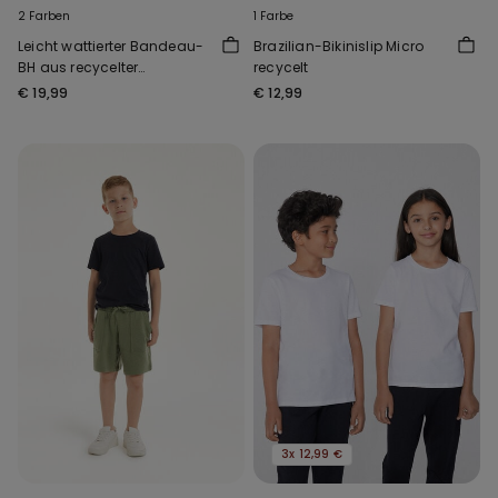
2 Farben
1 Farbe
Leicht wattierter Bandeau-
Brazilian-Bikinislip Micro
BH aus recycelter
recycelt
Mikrofaser Full Coverage
€ 19,99
€ 12,99
3x 12,99 €