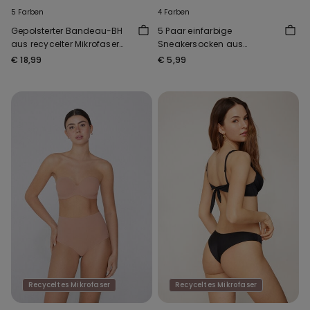
5 Farben
4 Farben
Gepolsterter Bandeau-BH
5 Paar einfarbige
aus recycelter Mikrofaser
Sneakersocken aus
mit Ausschnitt
Baumwolle Unisex
€ 18,99
€ 5,99
Recyceltes Mikrofaser
Recyceltes Mikrofaser