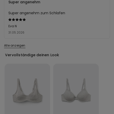
Super angenehm
Super angenehm zum Schlafen
Mit
5
Eva N
von
31.05.2026
5
bewertet
Alle anzeigen
Vervollständige deinen Look