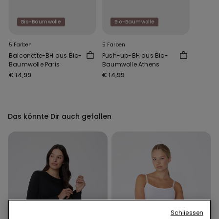
Bio-Baumwolle
Bio-Baumwolle
5 Farben
5 Farben
Balconette-BH aus Bio-
Push-up-BH aus Bio-
Baumwolle Paris
Baumwolle Athens
€ 14,99
€ 14,99
Das könnte Dir auch gefallen
Schliessen