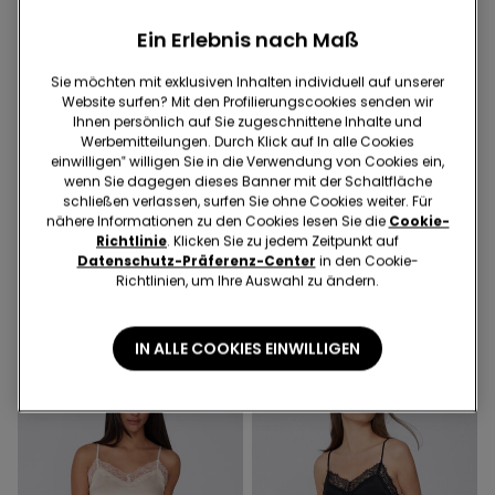
Ein Erlebnis nach Maß
Sie möchten mit exklusiven Inhalten individuell auf unserer
Bio-Baumwolle
Website surfen? Mit den Profilierungscookies senden wir
2 für 11,99€
Ihnen persönlich auf Sie zugeschnittene Inhalte und
Werbemitteilungen. Durch Klick auf In alle Cookies
einwilligen‟ willigen Sie in die Verwendung von Cookies ein,
1 Farbe
11 Farben
wenn Sie dagegen dieses Banner mit der Schaltfläche
Langarmshirt aus
Top aus elastischer Bio-
schließen verlassen, surfen Sie ohne Cookies weiter. Für
Baumwolle mit
Baumwolle mit rundem
nähere Informationen zu den Cookies lesen Sie die
Cookie-
Muschelkante
€ 12,99
€ 6,00
Ausschnitt
Richtlinie
. Klicken Sie zu jedem Zeitpunkt auf
€ 6,99
Niedrigster Preis in den letzten 30
Datenschutz-Präferenz-Center
in den Cookie-
Tagen:
€ 10,00
-40%
Richtlinien, um Ihre Auswahl zu ändern.
Regulärer Preis:
€ 12,99
-54%
IN ALLE COOKIES EINWILLIGEN