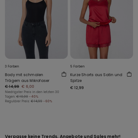
3 Farben
5 Farben
Body mit schmalen
Kurze Shorts aus Satin und
Trägern aus Mikrofaser
Spitze
€ 14,99
€ 6,00
€ 12,99
Niedrigster Preis in den letzten 30
Tagen:
€ 10,00
-40%
Regulärer Preis:
€ 14,99
-60%
Verpasse keine Trends, Angebote und Sales mehr!