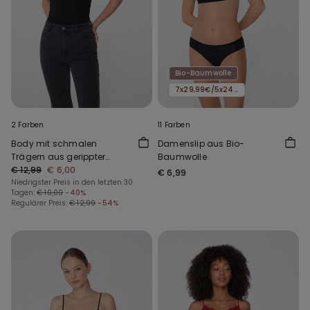
Bio-Baumwolle
7x29,99€/5x24,99€/3x16,99€
2 Farben
11 Farben
Body mit schmalen
Damenslip aus Bio-
Trägern aus gerippter
Baumwolle
Baumwolle
€ 12,99
€ 6,00
€ 6,99
Niedrigster Preis in den letzten 30
Tagen:
€ 10,00
-40%
Regulärer Preis:
€ 12,99
-54%