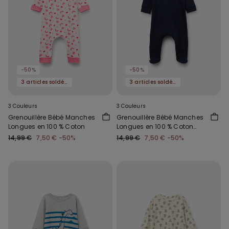
-50%
-50%
3 articles soldés, -70 %
3 articles soldés, -70 %
3 Couleurs
3 Couleurs
Grenouillère Bébé Manches
Grenouillère Bébé Manches
Longues en 100 % Coton
Longues en 100 % Coton
avec Pieds
14,99 €
7,50 €
-50%
14,99 €
7,50 €
-50%