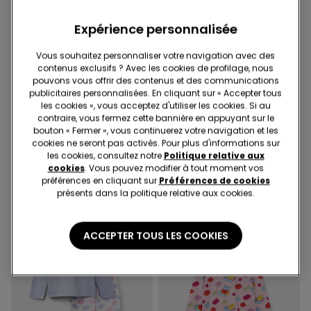
Expérience personnalisée
Vous souhaitez personnaliser votre navigation avec des
-50%
-50%
contenus exclusifs ? Avec les cookies de profilage, nous
pouvons vous offrir des contenus et des communications
3 articles soldés, -70 %
3 articles soldés, -70 %
publicitaires personnalisées. En cliquant sur « Accepter tous
les cookies », vous acceptez d'utiliser les cookies. Si au
1 Couleur
1 Couleur
contraire, vous fermez cette bannière en appuyant sur le
Pyjama Court Coton Fille
Pyjama Long Fille en Coton
bouton « Fermer », vous continuerez votre navigation et les
Imprimé Abeilles
Imprimé Chien
cookies ne seront pas activés. Pour plus d'informations sur
les cookies, consultez notre
Politique relative aux
16,99 €
8,50 €
-50%
20,99 €
10,50 €
-50%
cookies
. Vous pouvez modifier à tout moment vos
préférences en cliquant sur
Préférences de cookies
présents dans la politique relative aux cookies.
ACCEPTER TOUS LES COOKIES