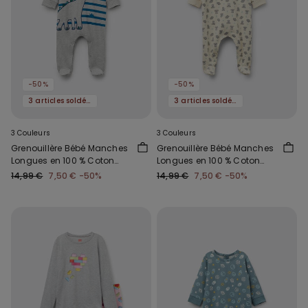
-50%
-50%
3 articles soldés, -70 %
3 articles soldés, -70 %
3 Couleurs
3 Couleurs
Grenouillère Bébé Manches
Grenouillère Bébé Manches
Longues en 100 % Coton
Longues en 100 % Coton
avec Pieds
avec Pieds
14,99 €
7,50 €
-50%
14,99 €
7,50 €
-50%