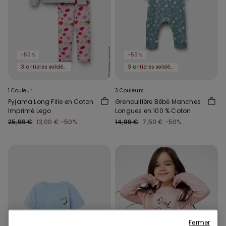
-50%
-50%
3 articles soldés, -70 %
3 articles soldés, -70 %
1 Couleur
3 Couleurs
Pyjama Long Fille en Coton
Grenouillère Bébé Manches
Imprimé Lego
Longues en 100 % Coton
25,99 €
13,00 €
-50%
14,99 €
7,50 €
-50%
Fermer