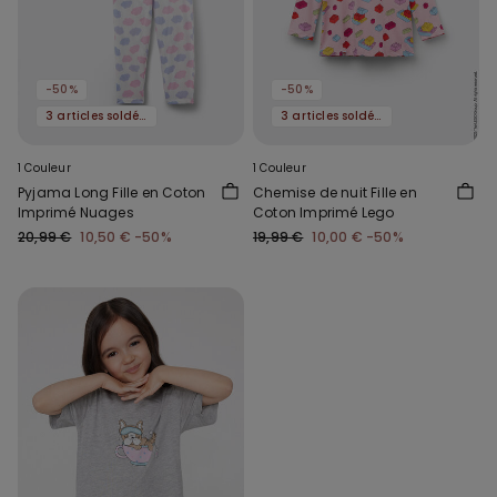
-50%
-50%
3 articles soldés, -70 %
3 articles soldés, -70 %
1 Couleur
1 Couleur
Pyjama Long Fille en Coton
Chemise de nuit Fille en
Imprimé Nuages
Coton Imprimé Lego
20,99 €
10,50 €
-50%
19,99 €
10,00 €
-50%