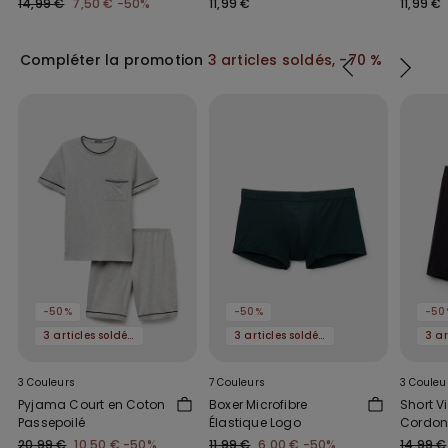
14,99 €
7,50 €
-50%
11,99 €
11,99 €
Compléter la promotion
3 articles soldés, -70 %
-50%
-50%
-50
3 articles soldés, -70 %
3 articles soldés, -70 %
3 Couleurs
7 Couleurs
3 Couleu
Pyjama Court en Coton
Boxer Microfibre
Short V
Passepoilé
Élastique Logo
Cordon
20,99 €
10,50 €
-50%
11,99 €
6,00 €
-50%
14,99 €