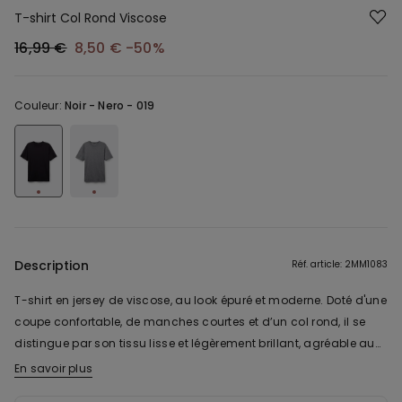
T-shirt Col Rond Viscose
16,99 €
8,50 €
-50%
Couleur:
Noir -
Nero - 019
Description
Réf. article: 2MM1083
T-shirt en jersey de viscose, au look épuré et moderne. Doté d'une
coupe confortable, de manches courtes et d’un col rond, il se
distingue par son tissu lisse et légèrement brillant, agréable au
toucher et adapté pour un usage quotidien, être porté sous une
En savoir plus
veste ou des moments de détente.