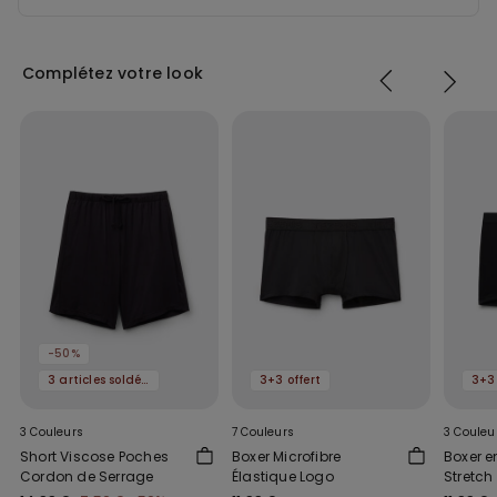
Complétez votre look
-50%
3 articles soldés, -70 %
3+3 offert
3+3 
3 Couleurs
7 Couleurs
3 Couleu
Short Viscose Poches
Boxer Microfibre
Boxer e
Cordon de Serrage
Élastique Logo
Stretch
Logo