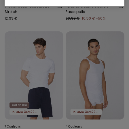
T-shirt Coton Biologique
Pyjama Court en Coton
Stretch
Passepoilé
12,99 €
20,99 €
10,50 €
-50%
Coton bio
PROMO 3X€29.99
PROMO 3X€29.99
7 Couleurs
4 Couleurs