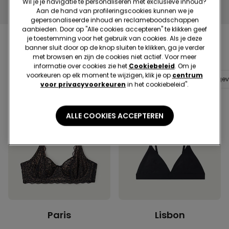
Wil je je navigatie te personaliseren met exclusieve inhoud?
Aan de hand van profileringscookies kunnen we je
gepersonaliseerde inhoud en reclameboodschappen
aanbieden. Door op "Alle cookies accepteren" te klikken geef
je toestemming voor het gebruik van cookies. Als je deze
banner sluit door op de knop sluiten te klikken, ga je verder
Vind jouw favoriet
met browsen en zijn de cookies niet actief. Voor meer
informatie over cookies zie het
Cookiebeleid
. Om je
voorkeuren op elk moment te wijzigen, klik je op
centrum
Niet voorgevormd
Licht voorgevormd
Sterk voorge
voor privacyvoorkeuren
in het cookiebeleid".
ALLE COOKIES ACCEPTEREN
Paris
Lisbon