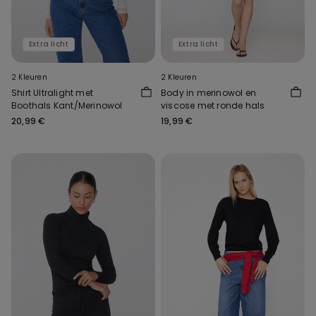
Extra licht
Extra licht
2 Kleuren
2 Kleuren
Shirt Ultralight met
Body in merinowol en
Boothals Kant/Merinowol
viscose met ronde hals
20,99 €
19,99 €