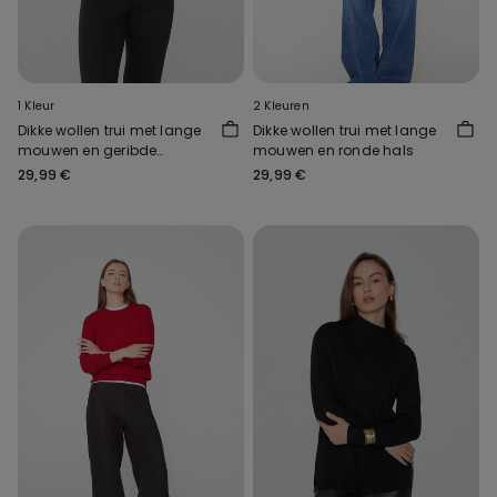
1 Kleur
2 Kleuren
Dikke wollen trui met lange
Dikke wollen trui met lange
mouwen en geribde
mouwen en ronde hals
rolkraag
29,99 €
29,99 €