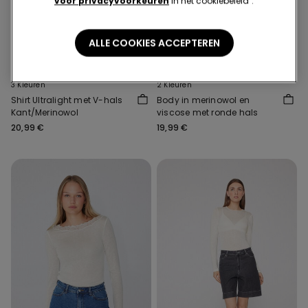
voor privacyvoorkeuren
in het cookiebeleid".
ALLE COOKIES ACCEPTEREN
Extra licht
Extra licht
3 Kleuren
2 Kleuren
Shirt Ultralight met V-hals
Body in merinowol en
Kant/Merinowol
viscose met ronde hals
20,99 €
19,99 €