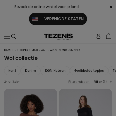
×
Bezoek de online winkel voor je land:
VERENIGDE STATEN
>
>
>
DAMES
KLEDING
MATERIAAL
WOOL BLEND JUMPERS
Wol collectie
Kant
Denim
100% Katoen
Geribbelde topjes
T
Filters wissen
Filter
(1)
24 artikelen