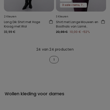
3 sale-items, 70% korting
2 Kleuren
3 Kleuren
Lang Dik Shirt met Hoge
Shirt met Lange Mouwen en
Kraag met Wol
Boothals van Lamé
Merinowol en Viscose
33,99 €
20,99 €
10,00 €
-52%
24 van 24 producten
1
Wollen kleding voor dames