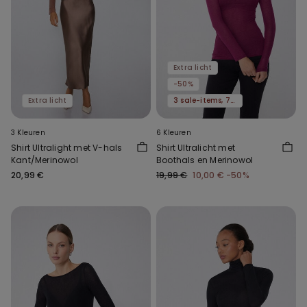
Extra licht
-50%
Extra licht
3 sale-items, 70% korting
3 Kleuren
6 Kleuren
Shirt Ultralight met V-hals
Shirt Ultralicht met
Kant/Merinowol
Boothals en Merinowol
20,99 €
19,99 €
10,00 €
-50%