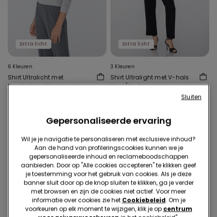
Extra licht
Extra licht
6 Kleuren
3 Kleuren
Shirt Ultralicht met
Shirt Ultralight met V-hals
Boothals en Merinowol
Kant/Merinowol
19,99 €
20,99 €
Sluiten
Gepersonaliseerde ervaring
Wil je je navigatie te personaliseren met exclusieve inhoud?
Aan de hand van profileringscookies kunnen we je
gepersonaliseerde inhoud en reclameboodschappen
aanbieden. Door op "Alle cookies accepteren" te klikken geef
je toestemming voor het gebruik van cookies. Als je deze
banner sluit door op de knop sluiten te klikken, ga je verder
met browsen en zijn de cookies niet actief. Voor meer
informatie over cookies zie het
Cookiebeleid
. Om je
voorkeuren op elk moment te wijzigen, klik je op
centrum