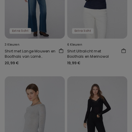
Extra licht
Extra licht
3 Kleuren
6 Kleuren
Shirt met Lange Mouwen en
Shirt Ultralicht met
Boothals van Lamé
Boothals en Merinowol
Merinowol en Viscose
20,99 €
19,99 €