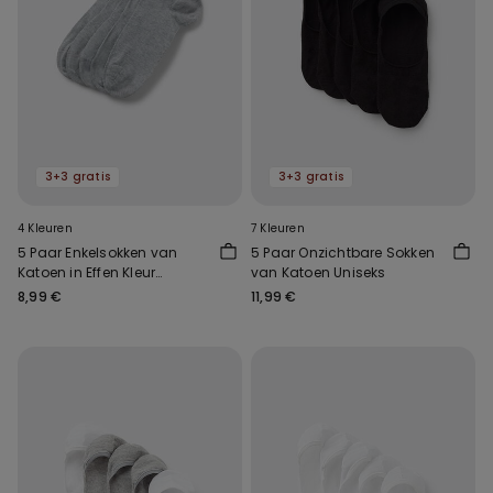
3+3 gratis
3+3 gratis
4 Kleuren
7 Kleuren
5 Paar Enkelsokken van
5 Paar Onzichtbare Sokken
Katoen in Effen Kleur
van Katoen Uniseks
Uniseks
8,99 €
11,99 €