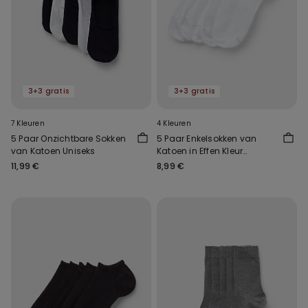
3+3 gratis
3+3 gratis
7 Kleuren
4 Kleuren
5 Paar Onzichtbare Sokken
5 Paar Enkelsokken van
van Katoen Uniseks
Katoen in Effen Kleur
Uniseks
11,99 €
8,99 €