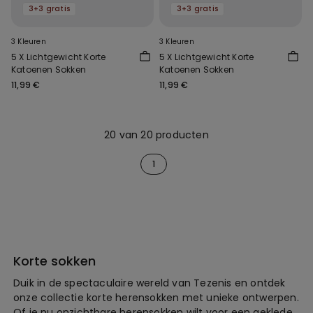
3+3 gratis
3+3 gratis
3 Kleuren
3 Kleuren
5 X Lichtgewicht Korte
5 X Lichtgewicht Korte
Katoenen Sokken
Katoenen Sokken
11,99 €
11,99 €
20 van 20 producten
1
Korte sokken
Duik in de spectaculaire wereld van Tezenis en ontdek
onze collectie korte herensokken met unieke ontwerpen.
Of je nu onzichtbare herensokken wilt voor een geklede