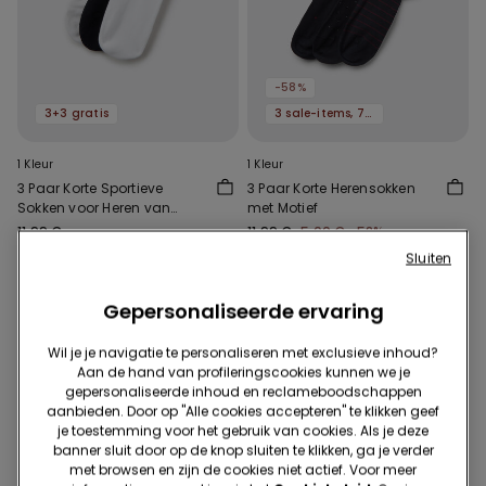
-58%
3+3 gratis
3 sale-items, 70% korting
1 Kleur
1 Kleur
3 Paar Korte Sportieve
3 Paar Korte Herensokken
Sokken voor Heren van
met Motief
Katoen
11,99 €
11,99 €
5,00 €
-58%
Sluiten
Gepersonaliseerde ervaring
Wil je je navigatie te personaliseren met exclusieve inhoud?
Aan de hand van profileringscookies kunnen we je
gepersonaliseerde inhoud en reclameboodschappen
aanbieden. Door op "Alle cookies accepteren" te klikken geef
je toestemming voor het gebruik van cookies. Als je deze
banner sluit door op de knop sluiten te klikken, ga je verder
met browsen en zijn de cookies niet actief. Voor meer