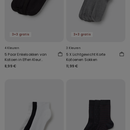
3+3 gratis
3+3 gratis
4 Kleuren
3 Kleuren
5 Paar Enkelsokken van
5 X Lichtgewicht Korte
Katoen in Effen Kleur
Katoenen Sokken
Uniseks
8,99 €
11,99 €