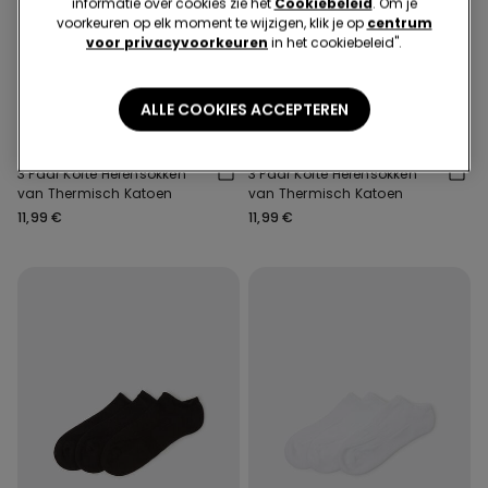
informatie over cookies zie het
Cookiebeleid
. Om je
voorkeuren op elk moment te wijzigen, klik je op
centrum
voor privacyvoorkeuren
in het cookiebeleid".
3+3 gratis
3+3 gratis
ALLE COOKIES ACCEPTEREN
2 Kleuren
2 Kleuren
3 Paar Korte Herensokken
3 Paar Korte Herensokken
van Thermisch Katoen
van Thermisch Katoen
11,99 €
11,99 €