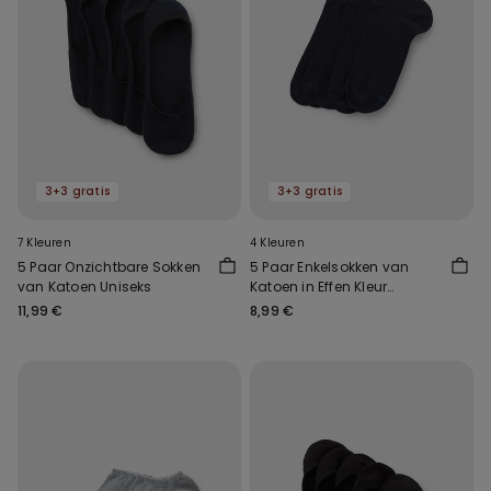
3+3 gratis
3+3 gratis
7 Kleuren
4 Kleuren
5 Paar Onzichtbare Sokken
5 Paar Enkelsokken van
van Katoen Uniseks
Katoen in Effen Kleur
Uniseks
11,99 €
8,99 €