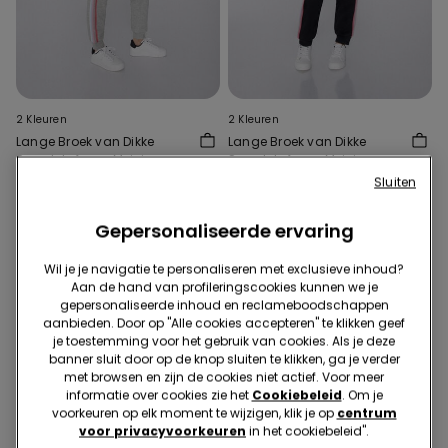
2 Kleuren
2 Kleuren
Lange Broek van Dikke
Lange Broek van Dikke
Sweatstof voor Meisjes met
Sweatstof voor Meisjes met
Zijbanden
Zijbanden
19,99 €
19,99 €
Sluiten
Gepersonaliseerde ervaring
Wil je je navigatie te personaliseren met exclusieve inhoud?
Aan de hand van profileringscookies kunnen we je
gepersonaliseerde inhoud en reclameboodschappen
aanbieden. Door op "Alle cookies accepteren" te klikken geef
je toestemming voor het gebruik van cookies. Als je deze
banner sluit door op de knop sluiten te klikken, ga je verder
met browsen en zijn de cookies niet actief. Voor meer
informatie over cookies zie het
Cookiebeleid
. Om je
voorkeuren op elk moment te wijzigen, klik je op
centrum
voor privacyvoorkeuren
in het cookiebeleid".