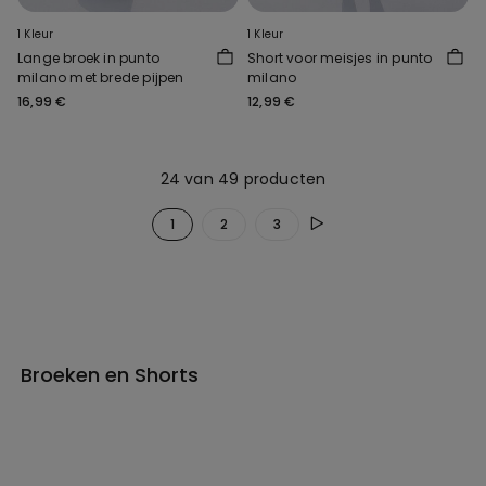
1 Kleur
1 Kleur
Lange broek in punto
Short voor meisjes in punto
milano met brede pijpen
milano
16,99 €
12,99 €
24 van 49 producten
1
2
3
Broeken en Shorts