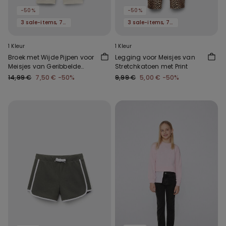
-50%
-50%
3 sale-items, 70% korting
3 sale-items, 70% korting
1 Kleur
1 Kleur
Broek met Wijde Pijpen voor
Legging voor Meisjes van
Meisjes van Geribbelde
Stretchkatoen met Print
Katoen
14,99 €
7,50 €
-50%
9,99 €
5,00 €
-50%