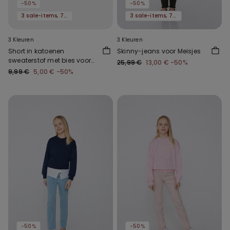
-50%
-50%
3 sale-items, 70% korting
3 sale-items, 70% korting
3 Kleuren
3 Kleuren
Short in katoenen
Skinny-jeans voor Meisjes
sweaterstof met bies voor
25,99 €
13,00 €
-50%
meisjes
9,99 €
5,00 €
-50%
-50%
-50%