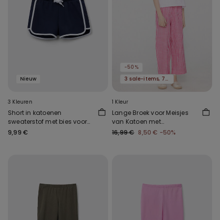
-50%
Nieuw
3 sale-items, 70% korting
3 Kleuren
1 Kleur
Short in katoenen
Lange Broek voor Meisjes
sweaterstof met bies voor
van Katoen met
meisjes
Linneneffect
9,99 €
16,99 €
8,50 €
-50%