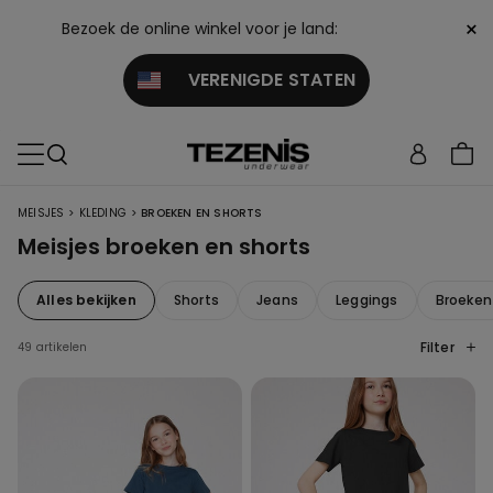
×
Bezoek de online winkel voor je land:
VERENIGDE STATEN
>
>
MEISJES
KLEDING
BROEKEN EN SHORTS
Meisjes broeken en shorts
Alles bekijken
Shorts
Jeans
Leggings
Broeken
Filter
49 artikelen