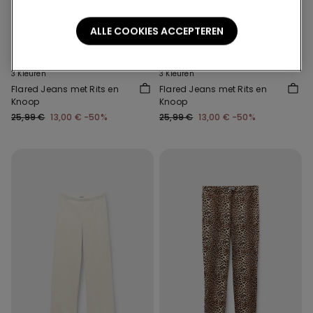
-50%
-50%
ALLE COOKIES ACCEPTEREN
3 sale-items, 70% korting
3 sale-items, 70% korting
3 Kleuren
3 Kleuren
Flared Jeans met Rits en
Flared Jeans met Rits en
Knoop
Knoop
25,99 €
13,00 €
-50%
25,99 €
13,00 €
-50%