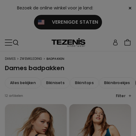
×
Bezoek de online winkel voor je land:
VERENIGDE STATEN
>
>
DAMES
ZWEMKLEDING
BADPAKKEN
Dames badpakken
Alles bekijken
Bikinisets
Bikinitops
Bikinibroekjes
Filter
12 artikelen