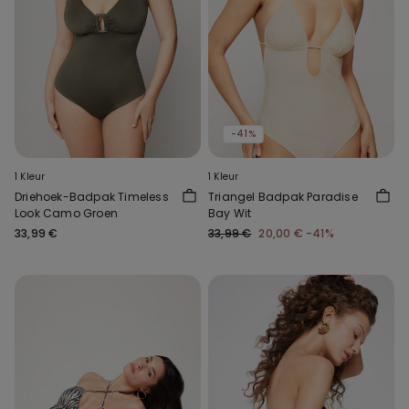
-41%
1 Kleur
1 Kleur
Driehoek-Badpak Timeless
Triangel Badpak Paradise
Look Camo Groen
Bay Wit
33,99 €
33,99 €
20,00 €
-41%