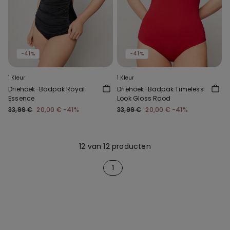
-41%
-41%
1 Kleur
1 Kleur
Driehoek-Badpak Royal
Driehoek-Badpak Timeless
Essence
Look Gloss Rood
33,99 €
20,00 €
-41%
33,99 €
20,00 €
-41%
12 van 12 producten
1