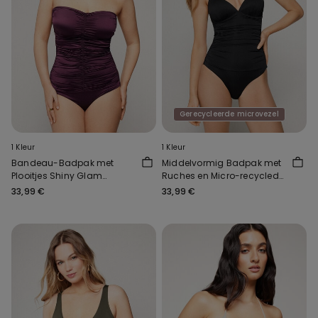
Gerecycleerde microvezel
1 Kleur
1 Kleur
Bandeau-Badpak met
Middelvormig Badpak met
Plooitjes Shiny Glam
Ruches en Micro-recycled
Bordeaux
Materiaal
33,99 €
33,99 €