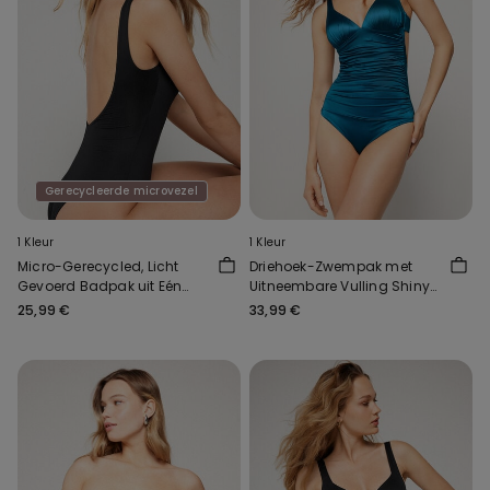
Gerecycleerde microvezel
1 Kleur
1 Kleur
Micro-Gerecycled, Licht
Driehoek-Zwempak met
Gevoerd Badpak uit Eén
Uitneembare Vulling Shiny
Stuk Met Bh
Glam Blu
25,99 €
33,99 €