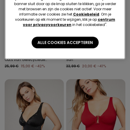
banner sluit door op de knop sluiten te klikken, ga je verder
met browsen en zijn de cookies niet actief. Voor meer
informatie over cookies zie het
Cookiebeleid
. Om je
voorkeuren op elk moment te wijzigen, klik je op
centrum
voor privacyvoorkeuren
in het cookiebeleid".
-42%
-41%
ALLE COOKIES ACCEPTEREN
1 Kleur
1 Kleur
Trikini Badpak met Cut-
Brassière-Badpak Savage
Outs van Gerecyclede
Sun
Microvezel
25,99 €
15,00 €
-42%
33,99 €
20,00 €
-41%