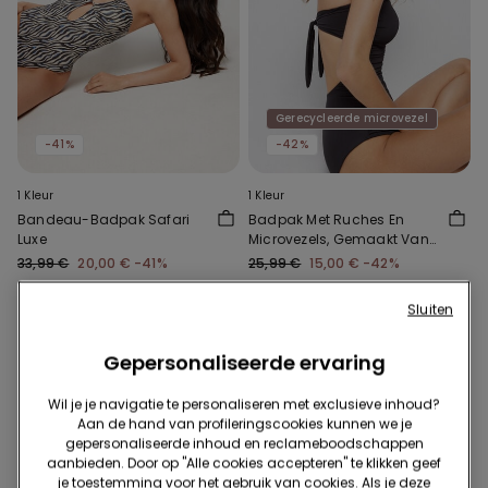
Gerecycleerde microvezel
-41%
-42%
1 Kleur
1 Kleur
Bandeau-Badpak Safari
Badpak Met Ruches En
Luxe
Microvezels, Gemaakt Van
Gerecycled Microplastic
33,99 €
20,00 €
-41%
25,99 €
15,00 €
-42%
Sluiten
Gepersonaliseerde ervaring
Wil je je navigatie te personaliseren met exclusieve inhoud?
Aan de hand van profileringscookies kunnen we je
gepersonaliseerde inhoud en reclameboodschappen
aanbieden. Door op "Alle cookies accepteren" te klikken geef
je toestemming voor het gebruik van cookies. Als je deze