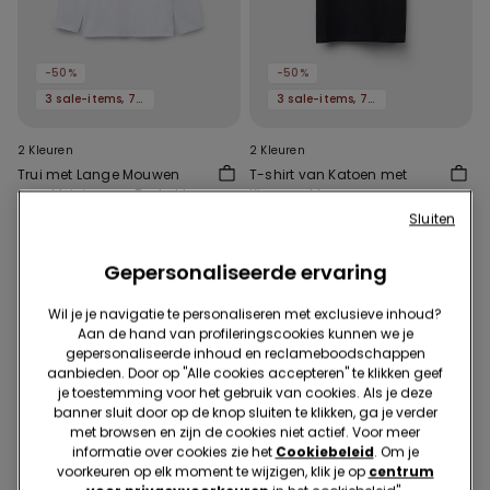
-50%
-50%
3 sale-items, 70% korting
3 sale-items, 70% korting
2 Kleuren
2 Kleuren
Trui met Lange Mouwen
T-shirt van Katoen met
voor Meisjes van Bedrukt
Kimono-Mouwen voor
Katoen
Meisjes
10,99 €
5,50 €
-50%
10,99 €
5,50 €
-50%
Sluiten
Gepersonaliseerde ervaring
Wil je je navigatie te personaliseren met exclusieve inhoud?
Aan de hand van profileringscookies kunnen we je
gepersonaliseerde inhoud en reclameboodschappen
aanbieden. Door op "Alle cookies accepteren" te klikken geef
je toestemming voor het gebruik van cookies. Als je deze
banner sluit door op de knop sluiten te klikken, ga je verder
met browsen en zijn de cookies niet actief. Voor meer
informatie over cookies zie het
Cookiebeleid
. Om je
voorkeuren op elk moment te wijzigen, klik je op
centrum