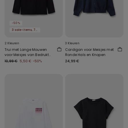
-50%
3 sale-items, 70% korting
2 Kleuren
3 Kleuren
Trui met Lange Mouwen
Cardigan voor Meisjes met
voor Meisjes van Bedrukt
Ronde Hals en Knopen
Katoen
10,99 €
5,50 €
-50%
24,99 €