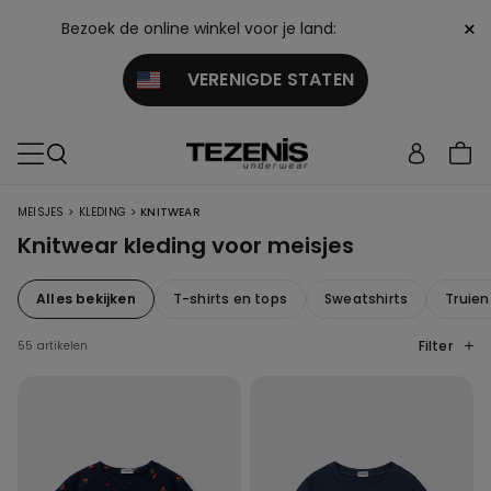
×
Bezoek de online winkel voor je land:
VERENIGDE STATEN
>
>
MEISJES
KLEDING
KNITWEAR
Knitwear kleding voor meisjes
Alles bekijken
T-shirts en tops
Sweatshirts
Truien
Filter
55 artikelen