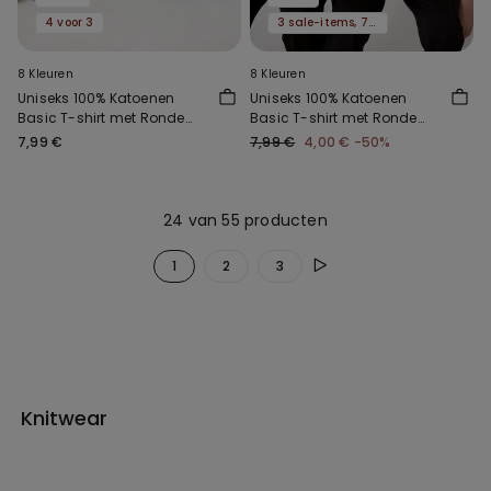
4 voor 3
3 sale-items, 70% korting
8 Kleuren
8 Kleuren
Uniseks 100% Katoenen
Uniseks 100% Katoenen
Basic T-shirt met Ronde
Basic T-shirt met Ronde
Hals voor Kinderen
Hals voor Kinderen
7,99 €
7,99 €
4,00 €
-50%
24 van 55 producten
1
2
3
Knitwear