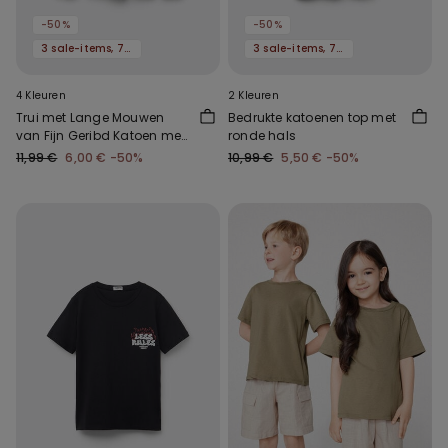
-50%
-50%
3 sale-items, 70% korting
3 sale-items, 70% korting
4 Kleuren
2 Kleuren
Trui met Lange Mouwen
Bedrukte katoenen top met
van Fijn Geribd Katoen met
ronde hals
Lettuce Hem en Ronde Hals
11,99 €
6,00 €
-50%
10,99 €
5,50 €
-50%
voor Meisjes