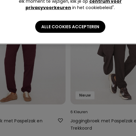
elk moment te wijzigen, klik je op
centrum voor
privacyvoorkeuren
in het cookiebeleid".
ALLE COOKIES ACCEPTEREN
Nieuw
6 Kleuren
k met Paspelzak en
Joggingbroek met Paspelzak 
Trekkoord