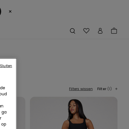
×
Sluiten
 de
Filters wissen
Filter
(1)
houd
an
, ga
r
 op