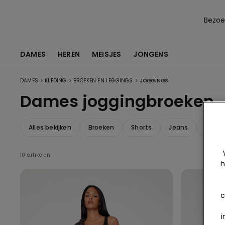
Bezoek
DAMES
HEREN
MEISJES
JONGENS
>
>
>
DAMES
KLEDING
BROEKEN EN LEGGINGS
JOGGINGS
Dames joggingbroeken
Alles bekijken
Broeken
Shorts
Jeans
Leggi
10 artikelen
h
c
i