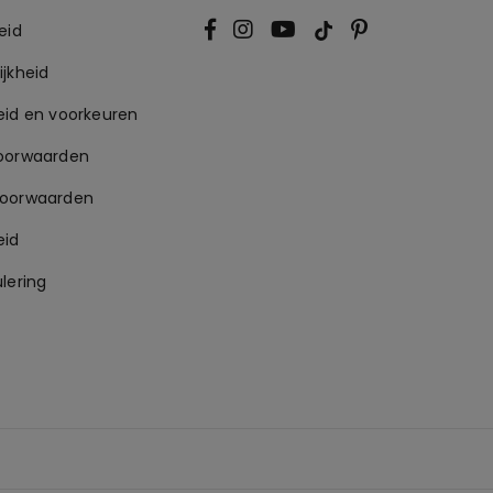
eid
jkheid
eid en voorkeuren
oorwaarden
voorwaarden
eid
lering