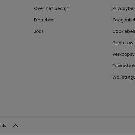
Over het bedrijf
Privacybel
Franchise
Toegankeli
Jobs
Cookiebel
Gebruiksv
Verkoops
Reviewbel
Walletregu
ands