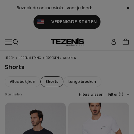
×
Bezoek de online winkel voor je land:
VERENIGDE STATEN
>
>
>
HEREN
HERENKLEDING
BROEKEN
SHORTS
Shorts
Alles bekijken
Shorts
Lange broeken
Filters wissen
Filter
(1)
6 artikelen