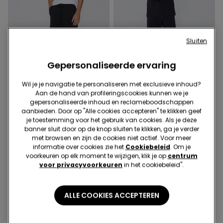
Sluiten
Gepersonaliseerde ervaring
Wil je je navigatie te personaliseren met exclusieve inhoud?
Aan de hand van profileringscookies kunnen we je
3 Kleuren
3 Kleuren
gepersonaliseerde inhoud en reclameboodschappen
Short in piqué
Short in piqué
aanbieden. Door op "Alle cookies accepteren" te klikken geef
16,99 €
16,99 €
je toestemming voor het gebruik van cookies. Als je deze
banner sluit door op de knop sluiten te klikken, ga je verder
met browsen en zijn de cookies niet actief. Voor meer
informatie over cookies zie het
Cookiebeleid
. Om je
6 van 6 producten
voorkeuren op elk moment te wijzigen, klik je op
centrum
voor privacyvoorkeuren
in het cookiebeleid".
1
ALLE COOKIES ACCEPTEREN