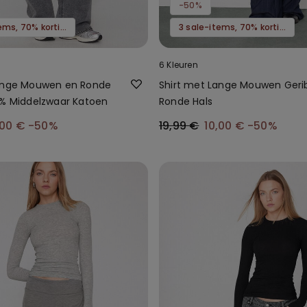
-50%
3 sale-items, 70% korting
3 sale-items, 70% korting
6 Kleuren
Lange Mouwen en Ronde
Shirt met Lange Mouwen Geri
0% Middelzwaar Katoen
Ronde Hals
,00 €
-50%
19,99 €
10,00 €
-50%