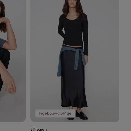
Ingebouwd bh'tje
2 Kleuren