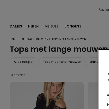
Bezoek
DAMES
HEREN
MEISJES
JONGENS
>
>
>
DAMES
KLEDING
KNITWEAR
TOPS MET LANGE MOUWEN
Tops met lange mouwen
Alles bekijken
Tops met korte mouwen
Shirts en t
63 artikelen
h
c
i