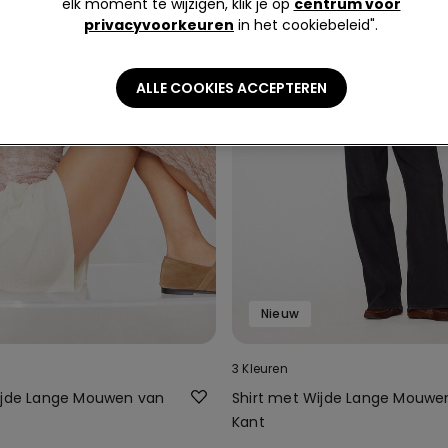
elk moment te wijzigen, klik je op
centrum voor
privacyvoorkeuren
in het cookiebeleid".
ALLE COOKIES ACCEPTEREN
Nieuw
3 Kleuren
ijde Lange Mouwen van
Shirt met Wijde Lange Mouwe
Kant