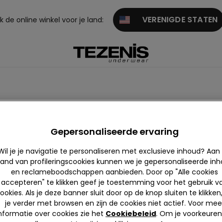
VERENIGDE STATEN
 de online winkel voor je land:
anktops met ingebouwde bh
Onderhemden
Crop tops en tops
Gepersonaliseerde ervaring
Wil je je navigatie te personaliseren met exclusieve inhoud? Aan
and van profileringscookies kunnen we je gepersonaliseerde in
en reclameboodschappen aanbieden. Door op "Alle cookies
accepteren" te klikken geef je toestemming voor het gebruik v
ookies. Als je deze banner sluit door op de knop sluiten te klikken
je verder met browsen en zijn de cookies niet actief. Voor mee
nformatie over cookies zie het
Cookiebeleid
. Om je voorkeuren