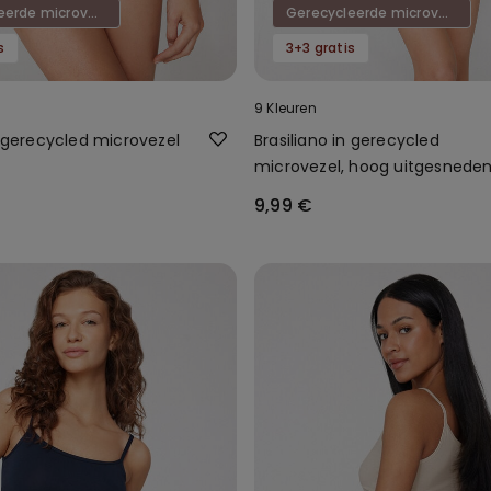
Gerecycleerde microvezel
Gerecycleerde microvezel
s
3+3 gratis
9 Kleuren
n gerecycled microvezel
Brasiliano in gerecycled
microvezel, hoog uitgesnede
zonder zoom
9,99 €