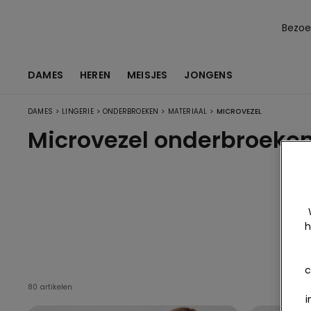
Bezoek
DAMES
HEREN
MEISJES
JONGENS
>
>
>
>
DAMES
LINGERIE
ONDERBROEKEN
MATERIAAL
MICROVEZEL
Microvezel onderbroeke
h
c
80 artikelen
i