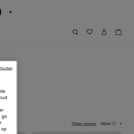
×
Sluiten
 de
houd
an
, ga
r
Filters wissen
Filter
(1)
 op