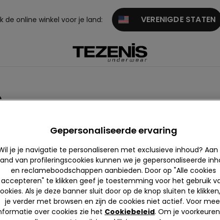
VERENIGDE STATEN
 de online winkel voor je land:
n
Gepersonaliseerde ervaring
Wil je je navigatie te personaliseren met exclusieve inhoud? Aan
and van profileringscookies kunnen we je gepersonaliseerde in
en reclameboodschappen aanbieden. Door op "Alle cookies
Kant
Katoen
Microveze
Tule
accepteren" te klikken geef je toestemming voor het gebruik v
l
ookies. Als je deze banner sluit door op de knop sluiten te klikken
je verder met browsen en zijn de cookies niet actief. Voor mee
nformatie over cookies zie het
Cookiebeleid
. Om je voorkeuren