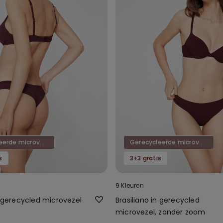
Gerecycleerde microvezel
Gerecycleerde microvezel
s
3+3 gratis
9 Kleuren
n gerecycled microvezel
Brasiliano in gerecycled
microvezel, zonder zoom