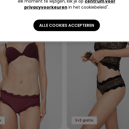
elk moment te wijzigen, klik je op
centrum voor
privacyvoorkeuren
in het cookiebeleid".
ALLE COOKIES ACCEPTEREN
s
3+3 gratis