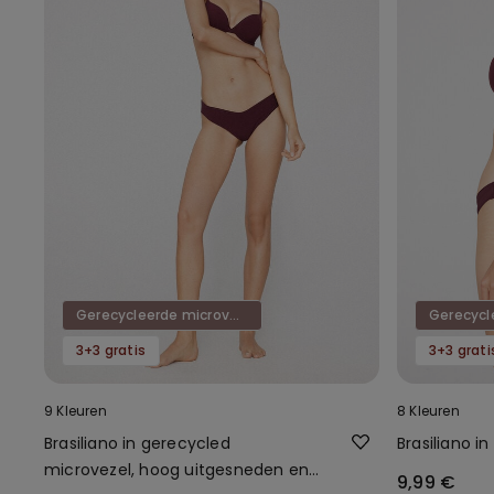
Gerecycleerde microvezel
3+3 gratis
3+3 grati
9 Kleuren
8 Kleuren
Brasiliano in gerecycled
Brasiliano i
microvezel, hoog uitgesneden en
9,99 €