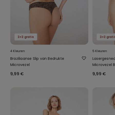
3+3 gratis
3+3 grati
4 Kleuren
5 Kleuren
Braziliaanse Slip van Bedrukte
Lasergesne
Microvezel
Microvezel B
9,99 €
9,99 €