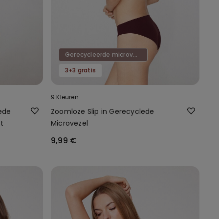
Gerecycleerde microvezel
3+3 gratis
9 Kleuren
lede
Zoomloze Slip in Gerecyclede
t
Microvezel
9,99 €