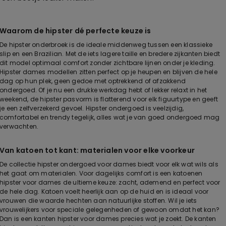
Waarom de hipster dé perfecte keuze is
De hipster onderbroek is de ideale middenweg tussen een klassieke
slip en een Brazilian. Met de iets lagere taille en bredere zijkanten biedt
dit model optimaal comfort zonder zichtbare lijnen onder je kleding.
Hipster dames modellen zitten perfect op je heupen en blijven de hele
dag op hun plek, geen gedoe met optrekkend of afzakkend
ondergoed. Of je nu een drukke werkdag hebt of lekker relaxt in het
weekend, de hipster pasvorm is flatterend voor elk figuurtype en geeft
je een zelfverzekerd gevoel. Hipster ondergoed is veelzijdig,
comfortabel en trendy tegelijk, alles wat je van goed ondergoed mag
verwachten.
Van katoen tot kant: materialen voor elke voorkeur
De collectie hipster ondergoed voor dames biedt voor elk wat wils als
het gaat om materialen. Voor dagelijks comfort is een katoenen
hipster voor dames de ultieme keuze: zacht, ademend en perfect voor
de hele dag. Katoen voelt heerlijk aan op de huid en is ideaal voor
vrouwen die waarde hechten aan natuurlijke stoffen. Wil je iets
vrouwelijkers voor speciale gelegenheden of gewoon omdat het kan?
Dan is een kanten hipster voor dames precies wat je zoekt. De kanten