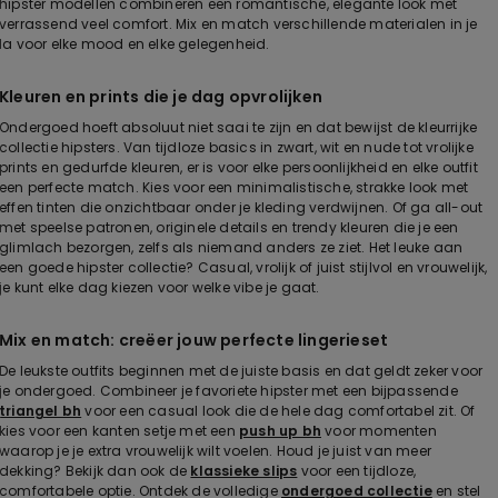
hipster modellen combineren een romantische, elegante look met
verrassend veel comfort. Mix en match verschillende materialen in je
la voor elke mood en elke gelegenheid.
Kleuren en prints die je dag opvrolijken
Ondergoed hoeft absoluut niet saai te zijn en dat bewijst de kleurrijke
collectie hipsters. Van tijdloze basics in zwart, wit en nude tot vrolijke
prints en gedurfde kleuren, er is voor elke persoonlijkheid en elke outfit
een perfecte match. Kies voor een minimalistische, strakke look met
effen tinten die onzichtbaar onder je kleding verdwijnen. Of ga all-out
met speelse patronen, originele details en trendy kleuren die je een
glimlach bezorgen, zelfs als niemand anders ze ziet. Het leuke aan
een goede hipster collectie? Casual, vrolijk of juist stijlvol en vrouwelijk,
je kunt elke dag kiezen voor welke vibe je gaat.
Mix en match: creëer jouw perfecte lingerieset
De leukste outfits beginnen met de juiste basis en dat geldt zeker voor
je ondergoed. Combineer je favoriete hipster met een bijpassende
triangel bh
voor een casual look die de hele dag comfortabel zit. Of
kies voor een kanten setje met een
push up bh
voor momenten
waarop je je extra vrouwelijk wilt voelen. Houd je juist van meer
dekking? Bekijk dan ook de
klassieke slips
voor een tijdloze,
comfortabele optie. Ontdek de volledige
ondergoed collectie
en stel