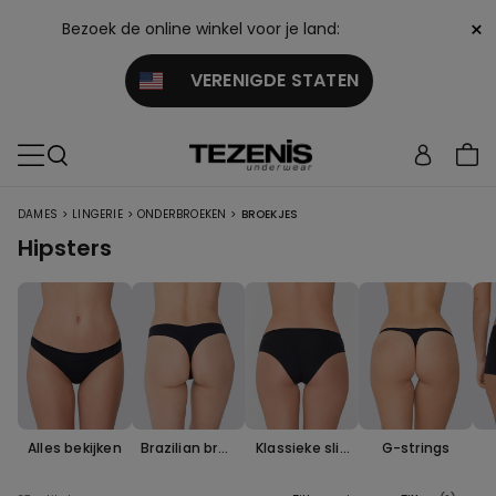
×
Bezoek de online winkel voor je land:
VERENIGDE STATEN
>
>
>
DAMES
LINGERIE
ONDERBROEKEN
BROEKJES
Hipsters
Alles bekijken
Brazilian broe
Klassieke slip
G-strings
kjes
s