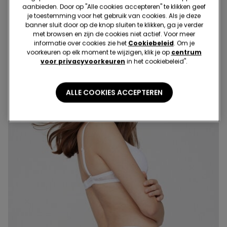
Gerecycled Kant
Gerecycled Kant
aanbieden. Door op "Alle cookies accepteren" te klikken geef
9,99 €
9,99 €
je toestemming voor het gebruik van cookies. Als je deze
banner sluit door op de knop sluiten te klikken, ga je verder
met browsen en zijn de cookies niet actief. Voor meer
informatie over cookies zie het
Cookiebeleid
. Om je
voorkeuren op elk moment te wijzigen, klik je op
centrum
voor privacyvoorkeuren
in het cookiebeleid".
ALLE COOKIES ACCEPTEREN