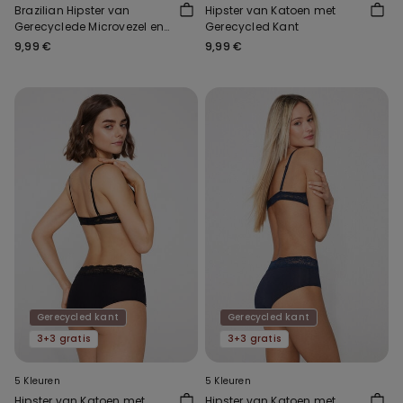
Brazilian Hipster van
Hipster van Katoen met
Gerecyclede Microvezel en
Gerecycled Kant
Gerecycled Kant
9,99 €
9,99 €
Gerecycled kant
Gerecycled kant
3+3 gratis
3+3 gratis
5 Kleuren
5 Kleuren
Hipster van Katoen met
Hipster van Katoen met