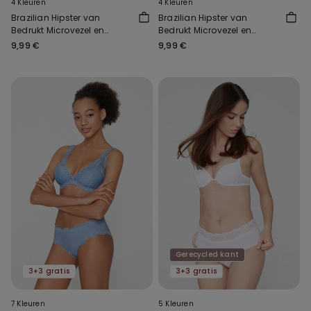
4 Kleuren
4 Kleuren
Brazilian Hipster van
Brazilian Hipster van
Bedrukt Microvezel en
Bedrukt Microvezel en
Gerecycled Kant
Gerecycled Kant
9,99 €
9,99 €
Gerecycled kant
3+3 gratis
3+3 gratis
7 Kleuren
5 Kleuren