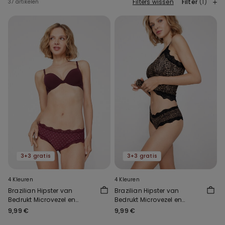
Filters wissen
Filter
(1)
37 artikelen
3+3 gratis
3+3 gratis
4 Kleuren
4 Kleuren
Brazilian Hipster van
Brazilian Hipster van
Bedrukt Microvezel en
Bedrukt Microvezel en
Gerecycled Kant
Gerecycled Kant
9,99 €
9,99 €