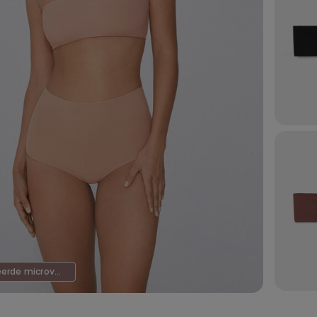
Gerecycleerde microvezel