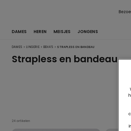
Bezoek
DAMES
HEREN
MEISJES
JONGENS
>
>
>
DAMES
LINGERIE
BEHA'S
STRAPLESS EN BANDEAU
Strapless en bandeau
h
All
c
24 artikelen
i