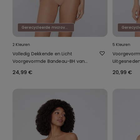
Gerecycleerde microvezel
2 Kleuren
5 Kleuren
Volledig Dekkende en Licht
Voorgevorm
Voorgevormde Bandeau-BH van
Uitgesnede
Gerecyclede Microvezel
Gerecyclede
24,99 €
20,99 €