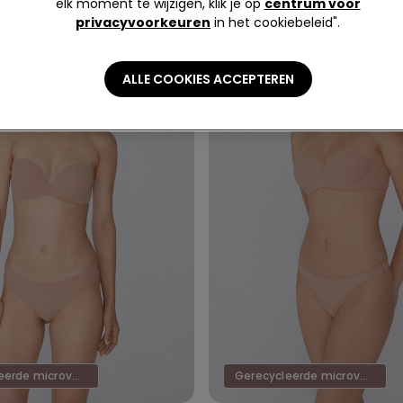
elk moment te wijzigen, klik je op
centrum voor
privacyvoorkeuren
in het cookiebeleid".
ALLE COOKIES ACCEPTEREN
Gerecycleerde microvezel
Gerecycleerde microvezel