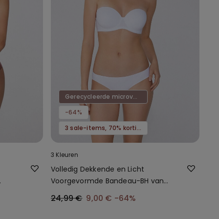
Gerecycleerde microvezel
-64%
3 sale-items, 70% korting
3 Kleuren
Volledig Dekkende en Licht
Voorgevormde Bandeau-BH van
Gerecyclede Microvezel
24,99 €
9,00 €
-64%