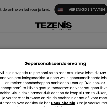
VERENIGDE STATEN
 de online winkel voor je land:
Gepersonaliseerde ervaring
Wil je je navigatie te personaliseren met exclusieve inhoud? Aan
and van profileringscookies kunnen we je gepersonaliseerde in
en reclameboodschappen aanbieden. Door op "Alle cookies
es bekijk
Push-up
Triangel
Strapless
Balconett
Bralet
accepteren" te klikken geef je toestemming voor het gebruik v
en
en bande
e
n brass
ookies. Als je deze banner sluit door op de knop sluiten te klikken
au
e
je verder met browsen en zijn de cookies niet actief. Voor mee
nformatie over cookies zie het
Cookiebeleid
. Om je voorkeuren