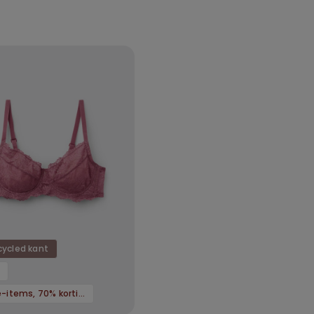
ycled kant
3 sale-items, 70% korting