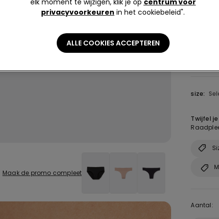
elk moment te wijzigen, klik je op
centrum voor
privacyvoorkeuren
in het cookiebeleid".
Kleur:
Bl
ALLE COOKIES ACCEPTEREN
size:
Sel
Twijfel j
Raadplee
Si
M
Maak de promo compleet
Aantal: