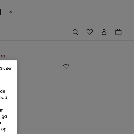
×
tis
an
Sluiten
 van
t
 de
ezel
houd
cled
an
, ga
r
 op