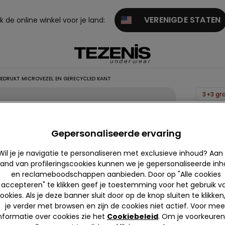
VERENIGDE STATEN
 de online winkel voor je land:
BEDRUKT MICROVEZEL EN GERECYCLED KANT
3+3 gra
Brazili
Hipster
Gepersonaliseerde ervaring
Bedruk
Wil je je navigatie te personaliseren met exclusieve inhoud? Aan
Microv
and van profileringscookies kunnen we je gepersonaliseerde in
en
en reclameboodschappen aanbieden. Door op "Alle cookies
Gerecy
accepteren" te klikken geef je toestemming voor het gebruik v
Kant
ookies. Als je deze banner sluit door op de knop sluiten te klikken
je verder met browsen en zijn de cookies niet actief. Voor mee
9,99 €
nformatie over cookies zie het
Cookiebeleid
. Om je voorkeuren