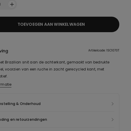
1
TOEVOEGEN AAN WINKELWAGEN
ving
Artikelcode: 1SC1070T
met Brazilian snit aan de achterkant, gemaakt van bedrukte
el, voorzien van een ruche in zacht gerecycled kant, met
ief.
ormatie
mide in het kant van dit product is gemaakt van 100%
ed garen, afkomstig van het opnieuw verwerken van textielafval
ndgebruiker nog niet heeft bereikt.
stelling & Onderhoud
nding en retourzendingen