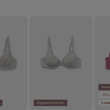
Gerec
-57%
Organisch katoen