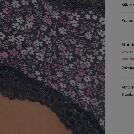
Kijk in
Projec
Stand
Voor Te
Voor be
Ontvan
Afhale
5 werk