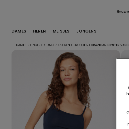
Bezoek
DAMES
HEREN
MEISJES
JONGENS
DAMES
>
LINGERIE
>
ONDERBROEKEN
>
BROEKJES
>
BRAZILIAN HIPSTER VAN 
h
c
i