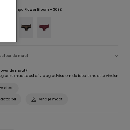
auw -
Stampa Flower Bloom - 308Z
ecteer de maat
e over de maat?
g onze maattabel of vraag advies om de ideale maat te vinden
ze chart
aattabel
Vind je maat