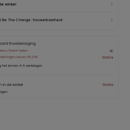
 de winkel
t Be The Change: traceerbaarheid
aard thuisbezorging
zenis Talent leden
1€
stellingen boven 49,00€
Gratis
g het binnen 4-5 werkdagen
n in de winkel
Gratis
dagen