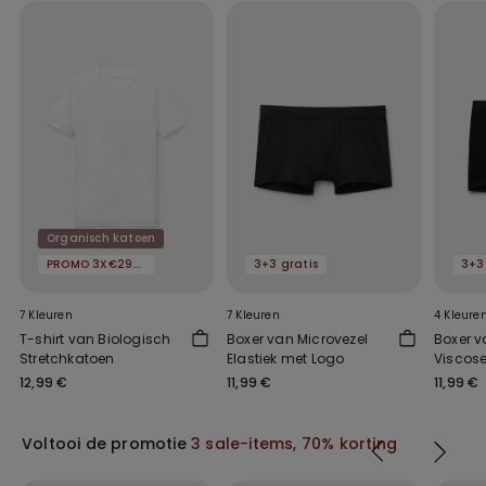
Organisch katoen
PROMO 3X€29.99
3+3 gratis
3+3
7 Kleuren
7 Kleuren
4 Kleure
T-shirt van Biologisch
Boxer van Microvezel
Boxer v
Stretchkatoen
Elastiek met Logo
Viscose
Elastie
12,99 €
11,99 €
11,99 €
Voltooi de promotie
3 sale-items, 70% korting