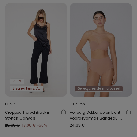
-50%
3 sale-items, 70% korting
Gerecycleerde microvezel
1 Kleur
3 Kleuren
Cropped Flared Broek in
Volledig Dekkende en Licht
Stretch Canvas
Voorgevormde Bandeau-
BH van Gerecyclede
25,99 €
13,00 €
-50%
24,99 €
Microvezel