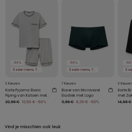
-50%
-50%
-50
3 sale-items, 70% korting
3 sale-items, 70% korting
3 Kleuren
7 Kleuren
3 Kleure
Korte Pyjama Basic
Boxer van Microvezel
Korte B
Piping van Katoen met
Elastiek met Logo
met Za
Zakje
Trekkoo
20,99 €
10,50 €
-50%
11,99 €
6,00 €
-50%
14,99 €
Vind je misschien ook leuk