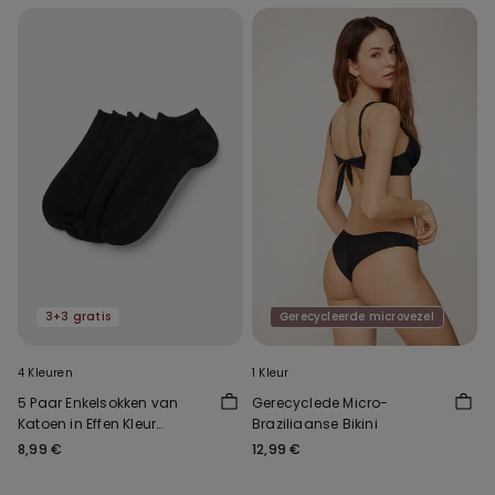
3+3 gratis
Gerecycleerde microvezel
4 Kleuren
1 Kleur
5 Paar Enkelsokken van
Gerecyclede Micro-
Katoen in Effen Kleur
Braziliaanse Bikini
Uniseks
8,99 €
12,99 €