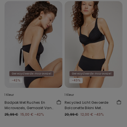
Gerecycleerde microvezel
Gerecycleerde microvezel
-42%
-43%
1 Kleur
1 Kleur
Badpak Met Ruches En
Recycled Licht Gevoerde
Microvezels, Gemaakt Van
Balconette Bikini Met
Gerecycled Microplastic
Ruches
25,99 €
15,00 €
-42%
20,99 €
12,00 €
-43%