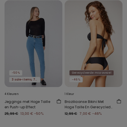
-50%
Gerecycleerde microvezel
3 sale-items, 70% korting
-46%
4 Kleuren
1 Kleur
Jeggings met Hoge Taille
Braziliaanse Bikini Met
en Push-up Effect
Hoge Taille En Gerecyclede
Micro-Ruches
25,99 €
13,00 €
-50%
12,99 €
7,00 €
-46%