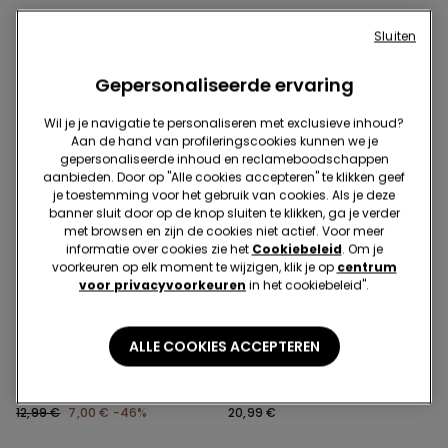
Sluiten
Gepersonaliseerde ervaring
Wil je je navigatie te personaliseren met exclusieve inhoud?
Aan de hand van profileringscookies kunnen we je
gepersonaliseerde inhoud en reclameboodschappen
aanbieden. Door op "Alle cookies accepteren" te klikken geef
je toestemming voor het gebruik van cookies. Als je deze
banner sluit door op de knop sluiten te klikken, ga je verder
met browsen en zijn de cookies niet actief. Voor meer
informatie over cookies zie het
Cookiebeleid
. Om je
voorkeuren op elk moment te wijzigen, klik je op
centrum
Gerecycleerde microvezel
voor privacyvoorkeuren
in het cookiebeleid".
-46%
Gerecycleerde microvezel
ALLE COOKIES ACCEPTEREN
1 Kleur
5 Kleuren
Bikinibroekje Met Hoge Top
Voorgevormde en Diep
En Microfranjes Van
Uitgesneden Bandeau-BH
Gerecycled Materiaal
van Gerecyclede
12,99 €
7,00 €
-46%
20,99 €
Microvezel