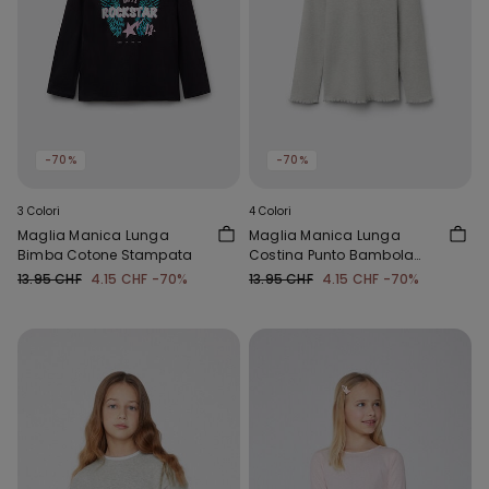
-70%
-70%
3 Colori
4 Colori
Maglia Manica Lunga
Maglia Manica Lunga
Bimba Cotone Stampata
Costina Punto Bambola
Girocollo Bimba
13.95 CHF
4.15 CHF
-70%
13.95 CHF
4.15 CHF
-70%