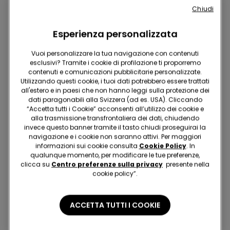
Chiudi
Esperienza personalizzata
2x CHF 16.90
Vuoi personalizzare la tua navigazione con contenuti
esclusivi? Tramite i cookie di profilazione ti proporremo
3 Colori
6 Colori
contenuti e comunicazioni pubblicitarie personalizzate.
Utilizzando questi cookie, i tuoi dati potrebbero essere trattati
Cardigan Girocllo con
Maglia Cotone Manica
all'estero e in paesi che non hanno leggi sulla protezione dei
Bottoni Bimba
Lunga Bambini Unisex
dati paragonabili alla Svizzera (ad es. USA). Cliccando
30.95 CHF
12.95 CHF
“Accetta tutti i Cookie” acconsenti all’utilizzo dei cookie e
alla trasmissione transfrontaliera dei dati, chiudendo
invece questo banner tramite il tasto chiudi proseguirai la
navigazione e i cookie non saranno attivi. Per maggiori
informazioni sui cookie consulta
Cookie Policy
. In
qualunque momento, per modificare le tue preferenze,
clicca su
Centro preferenze sulla privacy
presente nella
cookie policy”.
ACCETTA TUTTI I COOKIE