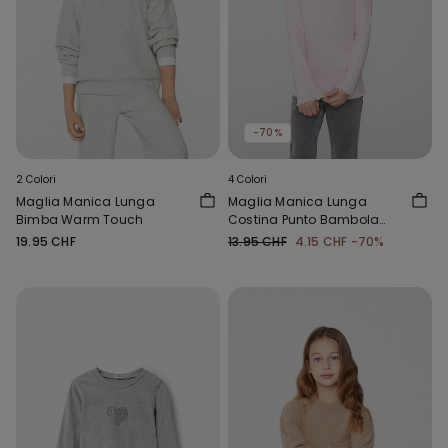
-70%
2 Colori
4 Colori
Maglia Manica Lunga
Maglia Manica Lunga
Bimba Warm Touch
Costina Punto Bambola
Girocollo Bimba
19.95 CHF
13.95 CHF
4.15 CHF
-70%