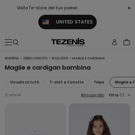
×
Visita l'e-store del tuo paese:
UNITED STATES
>
>
>
BAMBINA
ABBIGLIAMENTO
MAGLIERIA
MAGLIE E CARDIGAN
Maglie e cardigan bambina
Visualizza tutti
T-shirt e Canotte
Felpe
Maglie e 
Rimuovi filtri
Filtra
(1)
27 articoli