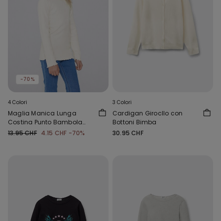
-70%
4 Colori
3 Colori
Maglia Manica Lunga
Cardigan Girocllo con
Costina Punto Bambola
Bottoni Bimba
Girocollo Bimba
13.95 CHF
4.15 CHF
-70%
30.95 CHF