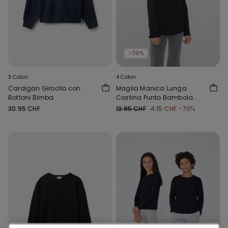
-70%
3 Colori
4 Colori
Cardigan Girocllo con
Maglia Manica Lunga
Bottoni Bimba
Costina Punto Bambola
Girocollo Bimba
30.95 CHF
13.95 CHF
4.15 CHF
-70%