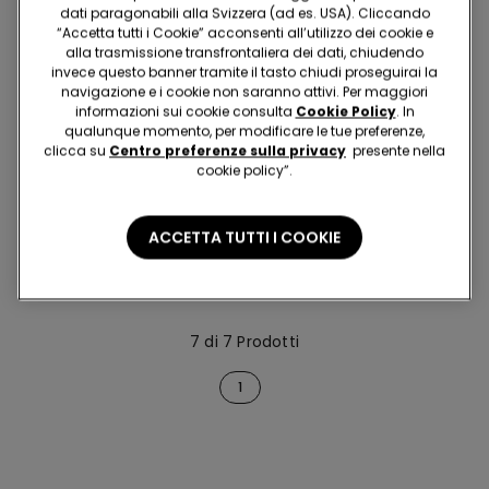
dati paragonabili alla Svizzera (ad es. USA). Cliccando
“Accetta tutti i Cookie” acconsenti all’utilizzo dei cookie e
alla trasmissione transfrontaliera dei dati, chiudendo
invece questo banner tramite il tasto chiudi proseguirai la
navigazione e i cookie non saranno attivi. Per maggiori
informazioni sui cookie consulta
Cookie Policy
. In
-61%
qualunque momento, per modificare le tue preferenze,
2x CHF 20
clicca su
Centro preferenze sulla privacy
presente nella
cookie policy”.
1 Colore
Reggiseno Bra Top Push-
ACCETTA TUTTI I COOKIE
Up Sauvage Soul
38.95 CHF
15.00 CHF
-61%
7 di 7 Prodotti
1