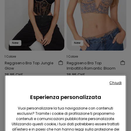
New
New
1 Colore
1 Colore
Reggiseno Bra Top Jungle
Reggiseno Bra Top
Glow
Imbottito Romantic Bloom
38.95 CHF
38.95 CHF
Chiudi
Esperienza personalizzata
Vuoi personalizzare la tua navigazione con contenuti
esclusivi? Tramite i cookie di profilazione ti proporremo
contenuti e comunicazioni pubblicitarie personalizzate.
Utilizzando questi cookie, i tuoi dati potrebbero essere trattati
all'estero e in paesi che non hanno leggi sulla protezione dei