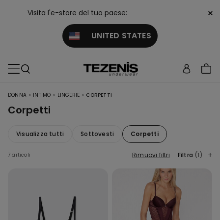
×
Visita l'e-store del tuo paese:
UNITED STATES
>
>
>
DONNA
INTIMO
LINGERIE
CORPETTI
Corpetti
Visualizza tutti
Sottovesti
Corpetti
Rimuovi filtri
Filtra
(1)
7 articoli