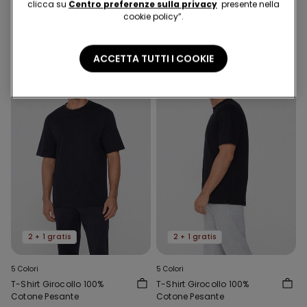
clicca su
Centro preferenze sulla privacy
presente nella
25.95 CHF
23.95 CHF
cookie policy”.
ACCETTA TUTTI I COOKIE
2 + 1 gratis
2 + 1 gratis
5 Colori
5 Colori
T-Shirt Girocollo 100%
T-Shirt Girocollo 100%
Cotone Pesante
Cotone Pesante