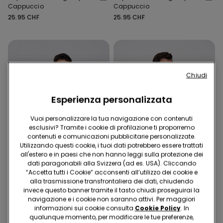
Cappuccio
Cappuccio
25.95 CHF
25.95 CHF
Chiudi
Esperienza personalizzata
Vuoi personalizzare la tua navigazione con contenuti
esclusivi? Tramite i cookie di profilazione ti proporremo
contenuti e comunicazioni pubblicitarie personalizzate.
Utilizzando questi cookie, i tuoi dati potrebbero essere trattati
all'estero e in paesi che non hanno leggi sulla protezione dei
dati paragonabili alla Svizzera (ad es. USA). Cliccando
“Accetta tutti i Cookie” acconsenti all’utilizzo dei cookie e
2 + 1 gratis
2 + 1 gratis
alla trasmissione transfrontaliera dei dati, chiudendo
invece questo banner tramite il tasto chiudi proseguirai la
navigazione e i cookie non saranno attivi. Per maggiori
2 Colori
5 Colori
informazioni sui cookie consulta
Cookie Policy
. In
Maglia Manica Lunga
T-Shirt Girocollo 100%
qualunque momento, per modificare le tue preferenze,
Viscosa Felpata
Cotone Pesante