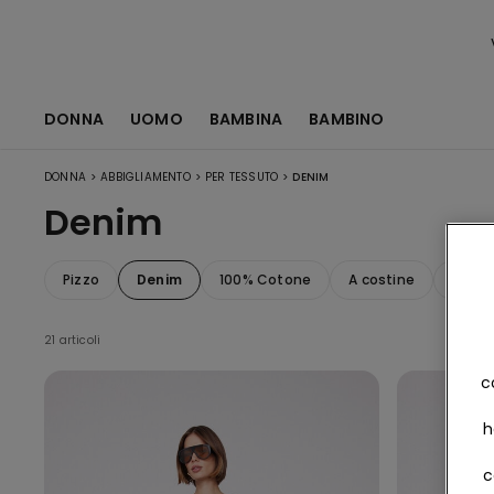
DONNA
UOMO
BAMBINA
BAMBINO
>
>
>
DONNA
ABBIGLIAMENTO
PER TESSUTO
DENIM
Denim
Pizzo
Denim
100% Cotone
A costine
Tulle
21 articoli
c
h
c