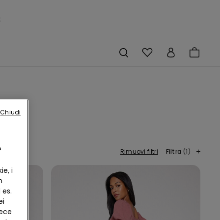
×
Chiudi
?
Rimuovi filtri
Filtra
(1)
e, i
n
 es.
ei
vece