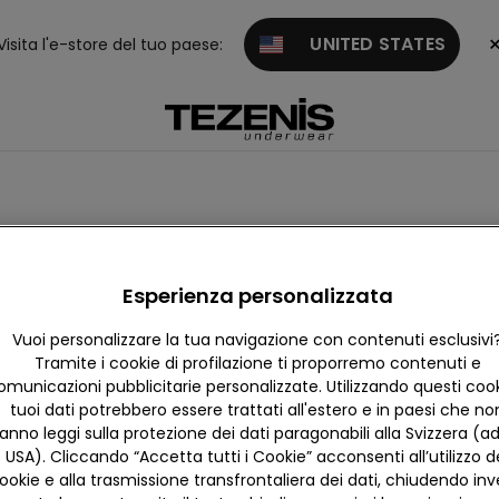
UNITED STATES
Visita l'e-store del tuo paese:
Collezione con lana
Esperienza personalizzata
Vuoi personalizzare la tua navigazione con contenuti esclusivi
Tramite i cookie di profilazione ti proporremo contenuti e
omunicazioni pubblicitarie personalizzate. Utilizzando questi cooki
tuoi dati potrebbero essere trattati all'estero e in paesi che no
anno leggi sulla protezione dei dati paragonabili alla Svizzera (ad
USA). Cliccando “Accetta tutti i Cookie” acconsenti all’utilizzo d
ookie e alla trasmissione transfrontaliera dei dati, chiudendo in