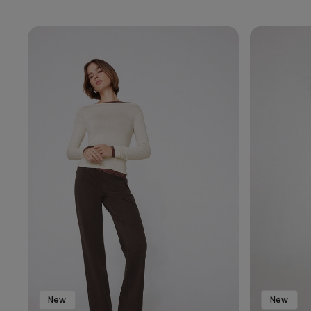
New
New