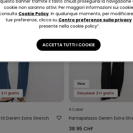
questo banner tramite il tasto chiudi proseguirai la navigazione 
cookie non saranno attivi. Per maggiori informazioni sui cooki
consulta
Cookie Policy
. In qualunque momento, per modificare
tue preferenze, clicca su
Centro preferenze sulla privacy
presente nella cookie policy”.
ACCETTA TUTTI I COOKIE
New
2+1 gratis
Easywear 2+1 gratis
4 Colori
itti Denim Extra Stretch
Pantapalazzo Denim Extra Str
38.95 CHF