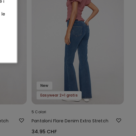
e i
e
 le
New
Easywear 2+1 gratis
5 Colori
etch
Pantaloni Flare Denim Extra Stretch
34.95 CHF