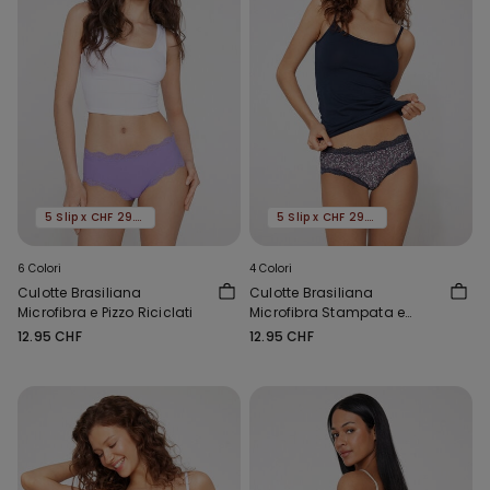
5 Slip x CHF 29.90
5 Slip x CHF 29.90
6 Colori
4 Colori
Culotte Brasiliana
Culotte Brasiliana
Microfibra e Pizzo Riciclati
Microfibra Stampata e
Pizzo Riciclato
12.95 CHF
12.95 CHF