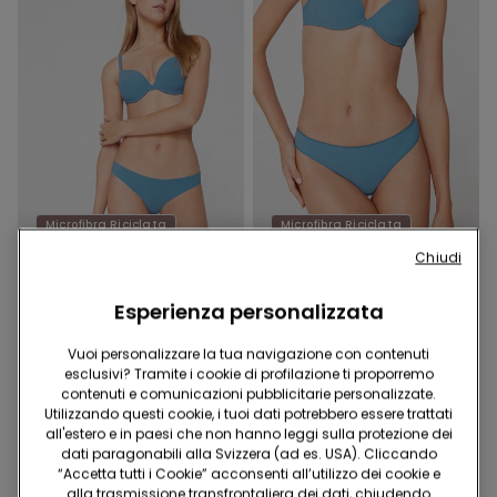
Microfibra Riciclata
Microfibra Riciclata
5 Slip x CHF 29.90
5 Slip x CHF 29.90
Chiudi
9 Colori
8 Colori
Esperienza personalizzata
Brasiliana Taglio Vivo in
Brasiliana in microfibra
Microfibra Riciclata
riciclata
Vuoi personalizzare la tua navigazione con contenuti
12.95 CHF
12.95 CHF
esclusivi? Tramite i cookie di profilazione ti proporremo
contenuti e comunicazioni pubblicitarie personalizzate.
Utilizzando questi cookie, i tuoi dati potrebbero essere trattati
all'estero e in paesi che non hanno leggi sulla protezione dei
dati paragonabili alla Svizzera (ad es. USA). Cliccando
“Accetta tutti i Cookie” acconsenti all’utilizzo dei cookie e
alla trasmissione transfrontaliera dei dati, chiudendo