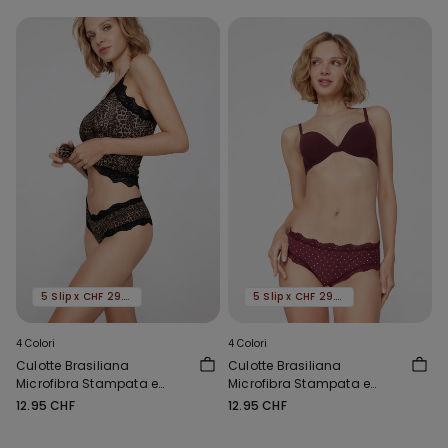
5 Slip x CHF 29.90
5 Slip x CHF 29.90
4 Colori
4 Colori
Culotte Brasiliana
Culotte Brasiliana
Microfibra Stampata e
Microfibra Stampata e
Pizzo Riciclato
Pizzo Riciclato
12.95 CHF
12.95 CHF