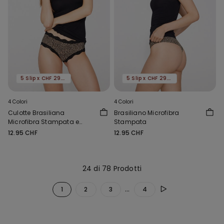
5 Slip x CHF 29.90
5 Slip x CHF 29.90
4 Colori
4 Colori
Culotte Brasiliana
Brasiliano Microfibra
Microfibra Stampata e
Stampata
Pizzo Riciclato
12.95 CHF
12.95 CHF
24 di 78 Prodotti
...
1
2
3
4