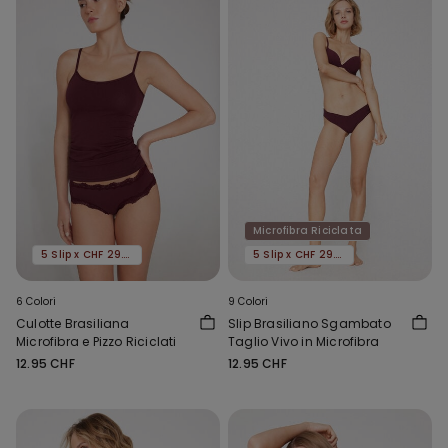
Microfibra Riciclata
5 Slip x CHF 29.90
5 Slip x CHF 29.90
6 Colori
9 Colori
Culotte Brasiliana
Slip Brasiliano Sgambato
Microfibra e Pizzo Riciclati
Taglio Vivo in Microfibra
12.95 CHF
12.95 CHF