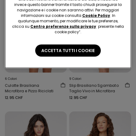
invece questo banner tramite il tasto chiudi proseguirai la
navigazione e i cookie non saranno attivi. Per maggiori
informazioni sui cookie consulta
Cookie Policy
. In
qualunque momento, per modificare le tue preferenze,
clicca su
Centro preferenze sulla privacy
presente nella
cookie policy”.
ACCETTA TUTTI I COOKIE
Microfibra Riciclata
5 Slip x CHF 29.90
5 Slip x CHF 29.90
6 Colori
9 Colori
Culotte Brasiliana
Slip Brasiliano Sgambato
Microfibra e Pizzo Riciclati
Taglio Vivo in Microfibra
12.95 CHF
12.95 CHF