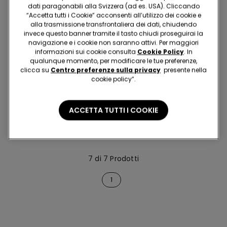
dati paragonabili alla Svizzera (ad es. USA). Cliccando
“Accetta tutti i Cookie” acconsenti all’utilizzo dei cookie e
alla trasmissione transfrontaliera dei dati, chiudendo
invece questo banner tramite il tasto chiudi proseguirai la
navigazione e i cookie non saranno attivi. Per maggiori
informazioni sui cookie consulta
Cookie Policy
. In
qualunque momento, per modificare le tue preferenze,
clicca su
Centro preferenze sulla privacy
presente nella
cookie policy”.
2 Colori
Sottoveste con Spalline
ACCETTA TUTTI I COOKIE
Sottili in Cotone
17.95 CHF
7 di 7 Prodotti
1