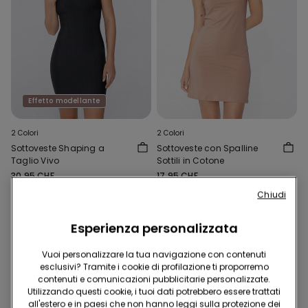
Effetto modellante
2 Colori
2 Colori
Sottoveste Shaping a
Sottoveste con Spalline
Taglio Vivo
Sottili in Cotone
30.95 CHF
17.95 CHF
Chiudi
Esperienza personalizzata
Vuoi personalizzare la tua navigazione con contenuti
esclusivi? Tramite i cookie di profilazione ti proporremo
contenuti e comunicazioni pubblicitarie personalizzate.
Utilizzando questi cookie, i tuoi dati potrebbero essere trattati
all'estero e in paesi che non hanno leggi sulla protezione dei