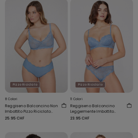
Pizzo Riciclato
Pizzo Riciclato
8 Colori
11 Colori
Reggiseno Balconcino Non
Reggiseno Balconcino
Imbottito Pizzo Riciclato
Leggermente Imbottito
Paris
Pizzo Riciclato Wien
25.95 CHF
23.95 CHF