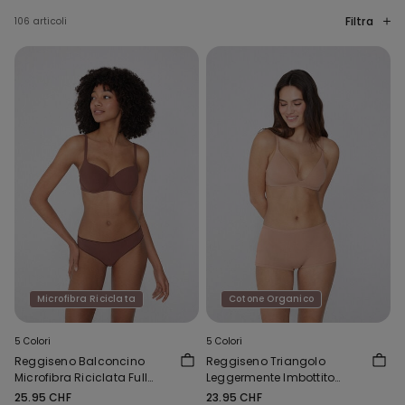
Filtra
106 articoli
Microfibra Riciclata
Cotone Organico
5 Colori
5 Colori
Reggiseno Balconcino
Reggiseno Triangolo
Microfibra Riciclata Full
Leggermente Imbottito
Coverage Prague
Cotone Organico London
25.95 CHF
23.95 CHF