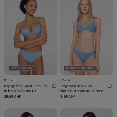
Pizzo Riciclato
Microfibra Riciclata
8 Colori
8 Colori
Reggiseno Super Push-up
Reggiseno Push-up
in Pizzo Riciclato Los
Microfibra Riciclata Athens
Angeles
25.95 CHF
19.95 CHF