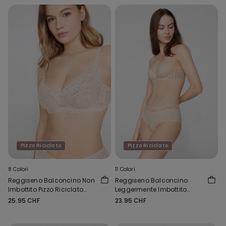
Pizzo Riciclato
Pizzo Riciclato
8 Colori
11 Colori
Reggiseno Balconcino Non
Reggiseno Balconcino
Imbottito Pizzo Riciclato
Leggermente Imbottito
Paris
Pizzo Riciclato Wien
25.95 CHF
23.95 CHF