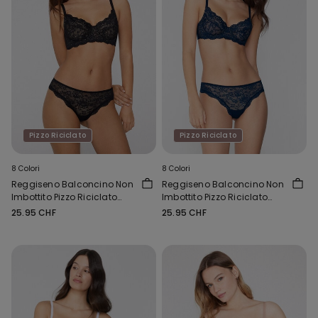
Pizzo Riciclato
Pizzo Riciclato
8 Colori
8 Colori
Reggiseno Balconcino Non
Reggiseno Balconcino Non
Imbottito Pizzo Riciclato
Imbottito Pizzo Riciclato
Paris
Paris
25.95 CHF
25.95 CHF