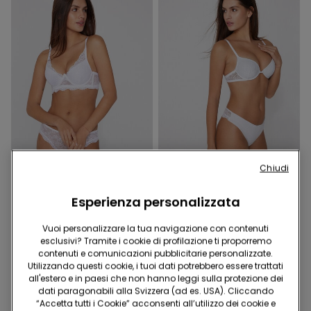
Chiudi
Pizzo Riciclato
Pizzo Riciclato
Esperienza personalizzata
9 Colori
8 Colori
Reggiseno Super Push-up
Reggiseno Super Push-up
Vuoi personalizzare la tua navigazione con contenuti
in Pizzo Riciclato Malibù
in Pizzo Riciclato Los
esclusivi? Tramite i cookie di profilazione ti proporremo
Angeles
25.95 CHF
25.95 CHF
contenuti e comunicazioni pubblicitarie personalizzate.
Utilizzando questi cookie, i tuoi dati potrebbero essere trattati
all'estero e in paesi che non hanno leggi sulla protezione dei
dati paragonabili alla Svizzera (ad es. USA). Cliccando
“Accetta tutti i Cookie” acconsenti all’utilizzo dei cookie e