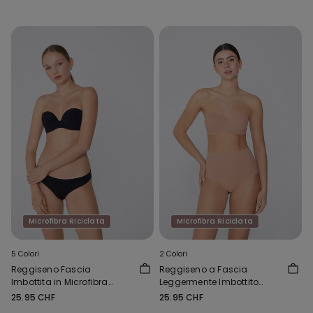
Microfibra Riciclata
Microfibra Riciclata
5 Colori
2 Colori
Reggiseno Fascia
Reggiseno a Fascia
Imbottita in Microfibra
Leggermente Imbottito
Riciclata New York
Microfibra Riciclata Full
25.95 CHF
25.95 CHF
Coverage