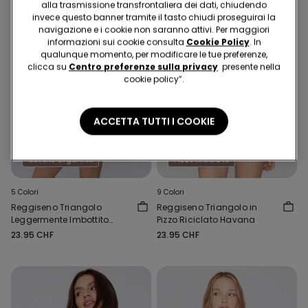
alla trasmissione transfrontaliera dei dati, chiudendo
invece questo banner tramite il tasto chiudi proseguirai la
navigazione e i cookie non saranno attivi. Per maggiori
informazioni sui cookie consulta
Cookie Policy
. In
qualunque momento, per modificare le tue preferenze,
clicca su
Centro preferenze sulla privacy
presente nella
cookie policy”.
ACCETTA TUTTI I COOKIE
Cotone Organico
Pizzo Riciclato
5 Colori
9 Colori
Reggiseno Triangolo
Reggiseno Triangolo in
Leggermente Imbottito
Pizzo Riciclato Havana
Cotone Organico London
23.95 CHF
23.95 CHF