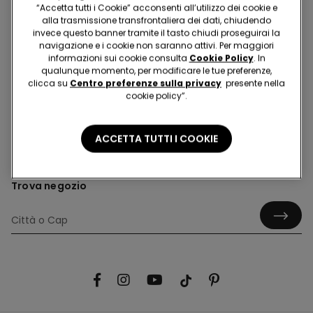
“Accetta tutti i Cookie” acconsenti all’utilizzo dei cookie e
disponibile sul nostro sito al momento dell'invio della tua
alla trasmissione transfrontaliera dei dati, chiudendo
specifica recensione.
invece questo banner tramite il tasto chiudi proseguirai la
navigazione e i cookie non saranno attivi. Per maggiori
informazioni sui cookie consulta
Cookie Policy
. In
qualunque momento, per modificare le tue preferenze,
clicca su
Centro preferenze sulla privacy
presente nella
cookie policy”.
Hey! Diventa uno di noi, iscriviti alla newsletter
ACCETTA TUTTI I COOKIE
Trova negozio