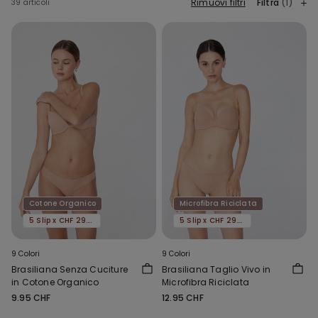
Rimuovi filtri
Filtra
(1)
39 articoli
Cotone Organico
Microfibra Riciclata
5 Slip x CHF 29.90
5 Slip x CHF 29.90
9 Colori
9 Colori
Brasiliana Senza Cuciture
Brasiliana Taglio Vivo in
in Cotone Organico
Microfibra Riciclata
9.95 CHF
12.95 CHF