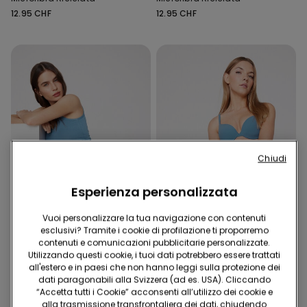
12.95 CHF
12.95 CHF
Chiudi
Esperienza personalizzata
Vuoi personalizzare la tua navigazione con contenuti
Cotone Organico
Microfibra Riciclata
esclusivi? Tramite i cookie di profilazione ti proporremo
5 Slip x CHF 29.90
5 Slip x CHF 29.90
contenuti e comunicazioni pubblicitarie personalizzate.
Utilizzando questi cookie, i tuoi dati potrebbero essere trattati
all'estero e in paesi che non hanno leggi sulla protezione dei
9 Colori
9 Colori
dati paragonabili alla Svizzera (ad es. USA). Cliccando
Slip Senza Cuciture in
Brasiliana Taglio Vivo in
“Accetta tutti i Cookie” acconsenti all’utilizzo dei cookie e
Cotone Organico
Microfibra Riciclata
alla trasmissione transfrontaliera dei dati, chiudendo