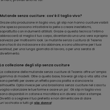
Mutande senza cuciture: cos’è il taglio vivo?
Grazie alla produzione in taglio vivo, gli slip non hanno cuciture visibili
che spesso possono infastidire la pelle o creare inestetismi,
soprattutto con indumenti attillati. Grazie a questa tecnica l’intimo
abbraccerà al meglio il tuo corpo, diventando una una vera e propria
salvezza per moltissimi look. Le mutante senza cucitura di Tezenis
sono facili da indossare e da abbinare, e sono utilissime per I tuoi
workout, per una lunga giornata di lavoro, o per una serata di
divertimento.
La collezione degli slip senza cuciture
La collezione delle mutande senza cuciture di Tezenis offre un’ampia
gamma di modelli. Oltre a quello base, troverai gli slip a vita alta che
sono perfetti per avere un effetto pancia piatta e slanciare la
silhouette. Opta invece per una brasiliana senza cuciture nel caso tu
voglia valorizzare le tue forme e osare un po’. Gli slip in taglio vivo
sono disponibili in cotone e microfibra e in diversi colori e stampe.
Divertiti a scegliere il tuo preferito e non dimenticare di dare
un’occhiata a tutti gli
slip donna
!