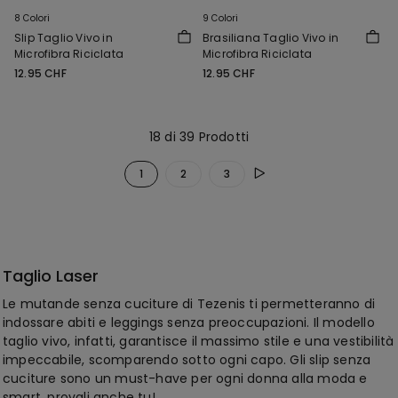
8 Colori
9 Colori
Slip Taglio Vivo in
Brasiliana Taglio Vivo in
Microfibra Riciclata
Microfibra Riciclata
12.95 CHF
12.95 CHF
18 di 39 Prodotti
1
2
3
Taglio Laser
Le mutande senza cuciture di Tezenis ti permetteranno di
indossare abiti e leggings senza preoccupazioni. Il modello
taglio vivo, infatti, garantisce il massimo stile e una vestibilità
impeccabile, scomparendo sotto ogni capo. Gli slip senza
cuciture sono un must-have per ogni donna alla moda e
smart, provali anche tu!