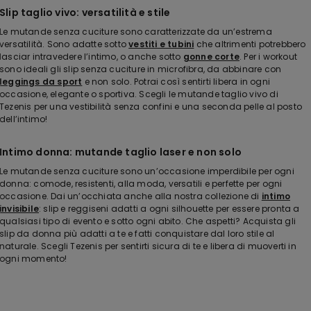
Slip taglio vivo: versatilità e stile
Le mutande senza cuciture sono caratterizzate da un’estrema
versatilità. Sono adatte sotto
vestiti e tubini
che altrimenti potrebbero
lasciar intravedere l’intimo, o anche sotto
gonne corte
. Per i workout
sono ideali gli slip senza cuciture in microfibra, da abbinare con
leggings da sport
e non solo. Potrai così sentirti libera in ogni
occasione, elegante o sportiva. Scegli le mutande taglio vivo di
Tezenis per una vestibilità senza confini e una seconda pelle al posto
dell’intimo!
Intimo donna: mutande taglio laser e non solo
Le mutande senza cuciture sono un’occasione imperdibile per ogni
donna: comode, resistenti, alla moda, versatili e perfette per ogni
occasione. Dai un’occhiata anche alla nostra collezione di
intimo
invisibile
: slip e reggiseni adatti a ogni silhouette per essere pronta a
qualsiasi tipo di evento e sotto ogni abito. Che aspetti? Acquista gli
slip da donna più adatti a te e fatti conquistare dal loro stile al
naturale. Scegli Tezenis per sentirti sicura di te e libera di muoverti in
ogni momento!