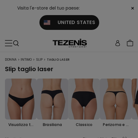
×
Visita l'e-store del tuo paese:
UNITED STATES
>
>
>
DONNA
INTIMO
SLIP
TAGLIO LASER
Slip taglio laser
Visualizza tu
Brasiliana
Classico
Perizoma e T
tti
anga