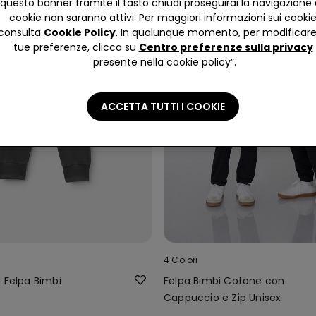
questo banner tramite il tasto chiudi proseguirai la navigazione 
cookie non saranno attivi. Per maggiori informazioni sui cooki
consulta
Cookie Policy
. In qualunque momento, per modificare
tue preferenze, clicca su
Centro preferenze sulla privacy
presente nella cookie policy”.
ACCETTA TUTTI I COOKIE
4 Colori
 Felpa Bimbi
Felpa Bimbi Cotone con
Cappuccio e Zip Unisex