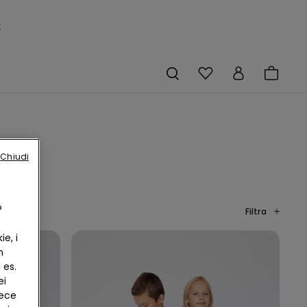
×
Chiudi
?
Filtra
e, i
n
 es.
ei
vece