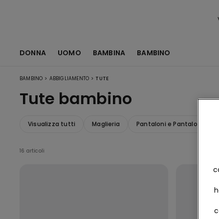
DONNA
UOMO
BAMBINA
BAMBINO
>
>
BAMBINO
ABBIGLIAMENTO
TUTE
Tute bambino
Visualizza tutti
Maglieria
Pantaloni e Pantaloncini
16 articoli
c
h
c