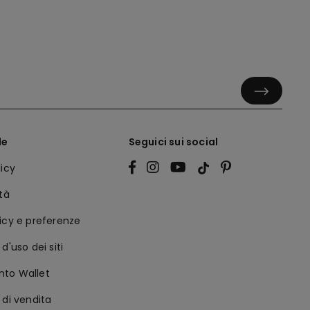
le
Seguici sui social
licy
ità
icy e preferenze
d'uso dei siti
to Wallet
 di vendita