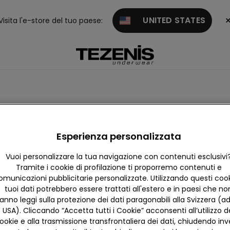
UNITED STATES
Visita l'e-store del tuo paese:
Giacche
Tute
Abbigliamento termico
Esperienza personalizzata
Vuoi personalizzare la tua navigazione con contenuti esclusivi
Tramite i cookie di profilazione ti proporremo contenuti e
omunicazioni pubblicitarie personalizzate. Utilizzando questi cooki
tuoi dati potrebbero essere trattati all'estero e in paesi che no
anno leggi sulla protezione dei dati paragonabili alla Svizzera (ad
USA). Cliccando “Accetta tutti i Cookie” acconsenti all’utilizzo d
ookie e alla trasmissione transfrontaliera dei dati, chiudendo in