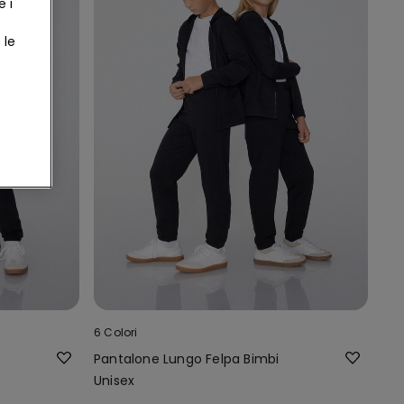
e i
e
 le
6 Colori
Pantalone Lungo Felpa Bimbi
Unisex