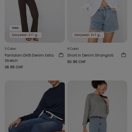
New
Easywear 2+1 gratis
Easywear 2+1 gratis
3 Colori
4 Colori
Pantaloni Dritti Denim Extra
Short in Denim Sfrangiati
Stretch
30.95 CHF
38.95 CHF