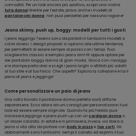
comodità. Per un look ancora più sportivo, scopri una nostra
tuta donna
! Mentre per l’estate, prova anche i modelli di
pantaloncini donna
: non puoi perderteli per nessuna ragione!
Jeans skinny, push up, baggy: modelli per tutti i gusti
I jeans leggings Tezenis sono disponibili in tantissimi modelli e
colori diversi. I design proposti si ispirano alle ultime tendenze,
per permetterti di essere sempre al passo con i tempi. Puoi
scegliere tra classici e semplici jeans slim fit oppure optare per
dei pantaloni baggy donna di gran moda. Gioca con i lavaggi
e le stampe particolari e scegli i jeans larghi o attillati più adatti
al tuo stile e al tuo fisico. Che aspetti? Esplora la collezione e fai il
pieno di jeans e jeggings!
Come personalizzare un paio di jeans
Una volta trovato il pantalone donna perfetto sarà difficile
separarsene. Ecco allora alcuni consigli per personalizzare i tuoi
look ed essere sempre originale. Quando fa più freddo puoi
indossare jeggings e jeans push up con un
cardigan donna
o
un blazer colorato. In estate e in primavera, invece, via libera a
jeans a vita alta da portare con
body in pizzo
e
top corti
. Gli
abbinamenti sono tantissimi: riempi il carrello ed esprimi il tuo