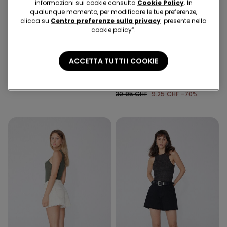
informazioni sui cookie consulta
Cookie Policy
. In
qualunque momento, per modificare le tue preferenze,
clicca su
Centro preferenze sulla privacy
presente nella
cookie policy”.
-70%
-70%
ACCETTA TUTTI I COOKIE
1 Colore
4 Colori
Leggings Soft Flex Denim
Jeggings Vita Alta Effetto
Push-Up
30.95 CHF
9.25 CHF
-70%
30.95 CHF
9.25 CHF
-70%