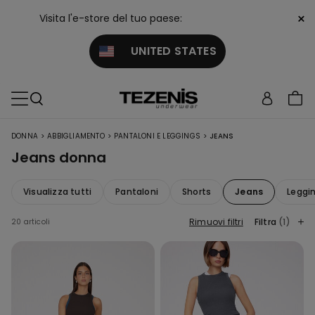
×
Visita l'e-store del tuo paese:
UNITED STATES
>
>
>
DONNA
ABBIGLIAMENTO
PANTALONI E LEGGINGS
JEANS
Jeans donna
Visualizza tutti
Pantaloni
Shorts
Jeans
Leggi
Rimuovi filtri
Filtra
(1)
20 articoli