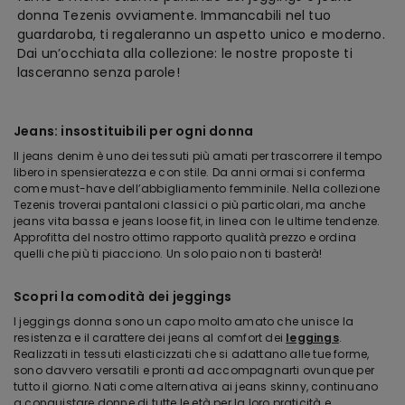
donna Tezenis ovviamente. Immancabili nel tuo
guardaroba, ti regaleranno un aspetto unico e moderno.
Dai un’occhiata alla collezione: le nostre proposte ti
lasceranno senza parole!
Jeans: insostituibili per ogni donna
Il jeans denim è uno dei tessuti più amati per trascorrere il tempo
libero in spensieratezza e con stile. Da anni ormai si conferma
come must-have dell’abbigliamento femminile. Nella collezione
Tezenis troverai pantaloni classici o più particolari, ma anche
jeans vita bassa e jeans loose fit, in linea con le ultime tendenze.
Approfitta del nostro ottimo rapporto qualità prezzo e ordina
quelli che più ti piacciono. Un solo paio non ti basterà!
Scopri la comodità dei jeggings
I jeggings donna sono un capo molto amato che unisce la
resistenza e il carattere dei jeans al comfort dei
leggings
.
Realizzati in tessuti elasticizzati che si adattano alle tue forme,
sono davvero versatili e pronti ad accompagnarti ovunque per
tutto il giorno. Nati come alternativa ai jeans skinny, continuano
a conquistare donne di tutte le età per la loro praticità e