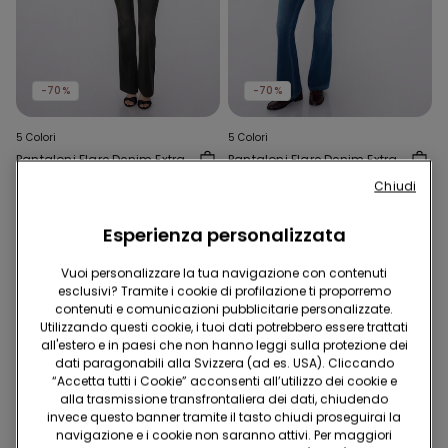
-70%
-70%
5 Colori
5 Colori
Pantaloni Flare Denim Extra
Pantaloni Flare Denim Extra
Stretch
Stretch
Chiudi
34.95 CHF
10.45 CHF
-70%
34.95 CHF
10.45 CHF
-70%
Esperienza personalizzata
Vuoi personalizzare la tua navigazione con contenuti
esclusivi? Tramite i cookie di profilazione ti proporremo
contenuti e comunicazioni pubblicitarie personalizzate.
Utilizzando questi cookie, i tuoi dati potrebbero essere trattati
all'estero e in paesi che non hanno leggi sulla protezione dei
dati paragonabili alla Svizzera (ad es. USA). Cliccando
“Accetta tutti i Cookie” acconsenti all’utilizzo dei cookie e
alla trasmissione transfrontaliera dei dati, chiudendo
invece questo banner tramite il tasto chiudi proseguirai la
navigazione e i cookie non saranno attivi. Per maggiori