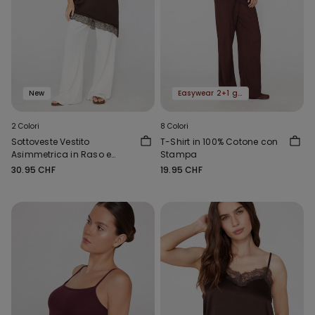
New
Easywear 2+1 gratis
2 Colori
8 Colori
Sottoveste Vestito
T-Shirt in 100% Cotone con
Asimmetrica in Raso e
Stampa
Pizzo
30.95 CHF
19.95 CHF