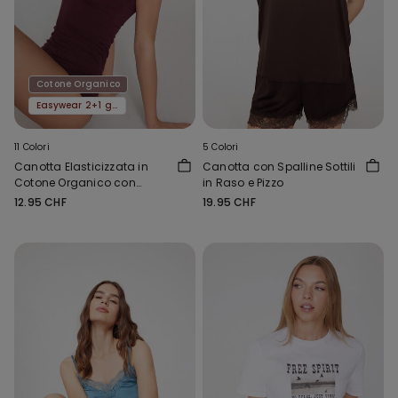
Cotone Organico
Easywear 2+1 gratis
11 Colori
5 Colori
Canotta Elasticizzata in
Canotta con Spalline Sottili
Cotone Organico con
in Raso e Pizzo
Scollo Tondo
12.95 CHF
19.95 CHF