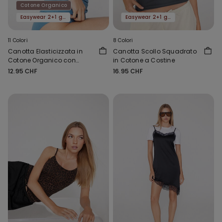
Cotone Organico
Easywear 2+1 gratis
Easywear 2+1 gratis
11 Colori
8 Colori
Canotta Elasticizzata in
Canotta Scollo Squadrato
Cotone Organico con
in Cotone a Costine
Scollo Tondo
12.95 CHF
16.95 CHF