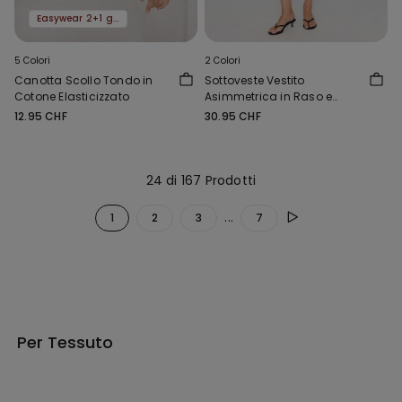
Easywear 2+1 gratis
5 Colori
2 Colori
Canotta Scollo Tondo in
Sottoveste Vestito
Cotone Elasticizzato
Asimmetrica in Raso e
Pizzo
12.95 CHF
30.95 CHF
24 di 167 Prodotti
...
1
2
3
7
Per Tessuto