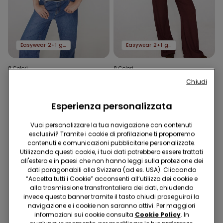
Easywear 2+1 gratis
Easywear 2+1 gratis
8 Colori
8 Colori
T-Shirt in 100% Cotone con
T-Shirt in 100% Cotone con
Chiudi
Stampa
Stampa
19.95 CHF
19.95 CHF
Esperienza personalizzata
Vuoi personalizzare la tua navigazione con contenuti
esclusivi? Tramite i cookie di profilazione ti proporremo
contenuti e comunicazioni pubblicitarie personalizzate.
Utilizzando questi cookie, i tuoi dati potrebbero essere trattati
all'estero e in paesi che non hanno leggi sulla protezione dei
dati paragonabili alla Svizzera (ad es. USA). Cliccando
“Accetta tutti i Cookie” acconsenti all’utilizzo dei cookie e
alla trasmissione transfrontaliera dei dati, chiudendo
invece questo banner tramite il tasto chiudi proseguirai la
navigazione e i cookie non saranno attivi. Per maggiori
informazioni sui cookie consulta
Cookie Policy
. In