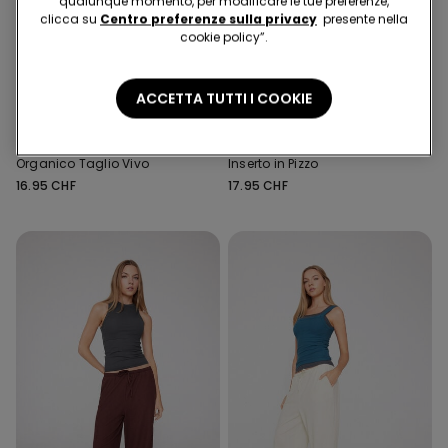
qualunque momento, per modificare le tue preferenze,
clicca su
Centro preferenze sulla privacy
presente nella
cookie policy”.
Cotone Organico
Easywear 2+1 gratis
Easywear 2+1 gratis
ACCETTA TUTTI I COOKIE
7 Colori
5 Colori
Canotta in Cotone
Canotta Scollo a V con
Organico Taglio Vivo
Inserto in Pizzo
16.95 CHF
17.95 CHF