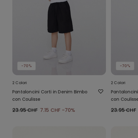
-70%
-70%
2 Colori
2 Colori
Pantaloncini Corti in Denim Bimbo
Pantaloncin
con Coulisse
con Couliss
23.95 CHF
7.15 CHF
-70%
23.95 CHF