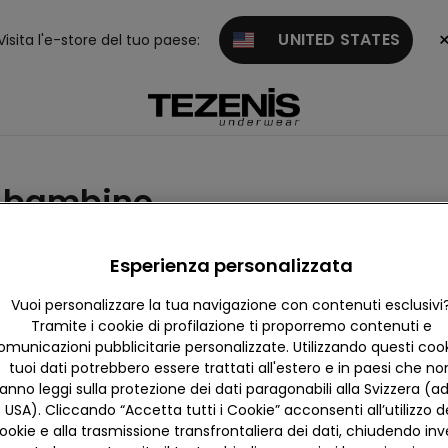
UNITED STATES
Visita l'e-store del tuo paese:
i bambino
Esperienza personalizzata
Vuoi personalizzare la tua navigazione con contenuti esclusivi
Tramite i cookie di profilazione ti proporremo contenuti e
omunicazioni pubblicitarie personalizzate. Utilizzando questi cooki
tuoi dati potrebbero essere trattati all'estero e in paesi che no
anno leggi sulla protezione dei dati paragonabili alla Svizzera (ad
USA). Cliccando “Accetta tutti i Cookie” acconsenti all’utilizzo d
ookie e alla trasmissione transfrontaliera dei dati, chiudendo in