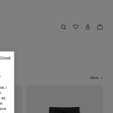
×
Chiudi
?
Filtra
e, i
n
 es.
ei
vece