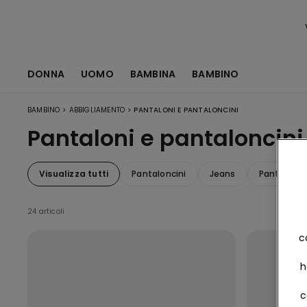
DONNA
UOMO
BAMBINA
BAMBINO
>
>
BAMBINO
ABBIGLIAMENTO
PANTALONI E PANTALONCINI
Pantaloni e pantaloncin
Visualizza tutti
Pantaloncini
Jeans
Pantaloni
24 articoli
c
h
c