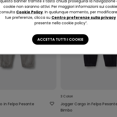
questo banner tramite il tasto chiudi proseguirai la navigazione 
cookie non saranno attivi. Per maggiori informazioni sui cooki
consulta
Cookie Policy
. In qualunque momento, per modificare
tue preferenze, clicca su
Centro preferenze sulla privacy
presente nella cookie policy”.
ACCETTA TUTTI I COOKIE
3 Colori
o in Felpa Pesante
Jogger Cargo in Felpa Pesant
Bimbo