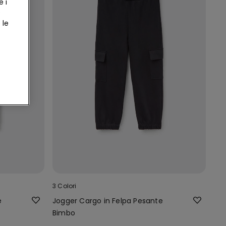
e i
e
 le
3 Colori
e
Jogger Cargo in Felpa Pesante
Bimbo