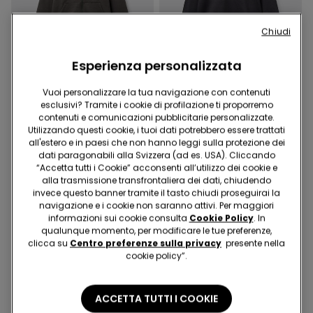
Chiudi
Esperienza personalizzata
Vuoi personalizzare la tua navigazione con contenuti
esclusivi? Tramite i cookie di profilazione ti proporremo
4 Colori
1 Colore
contenuti e comunicazioni pubblicitarie personalizzate.
Utilizzando questi cookie, i tuoi dati potrebbero essere trattati
Felpa con Zip e Cappuccio
Felpa Pesante con Stampa
all'estero e in paesi che non hanno leggi sulla protezione dei
Bimbi Unisex
Bimbi Unisex
dati paragonabili alla Svizzera (ad es. USA). Cliccando
17.95 CHF
23.95 CHF
“Accetta tutti i Cookie” acconsenti all’utilizzo dei cookie e
alla trasmissione transfrontaliera dei dati, chiudendo
invece questo banner tramite il tasto chiudi proseguirai la
navigazione e i cookie non saranno attivi. Per maggiori
informazioni sui cookie consulta
Cookie Policy
. In
qualunque momento, per modificare le tue preferenze,
clicca su
Centro preferenze sulla privacy
presente nella
cookie policy”.
ACCETTA TUTTI I COOKIE