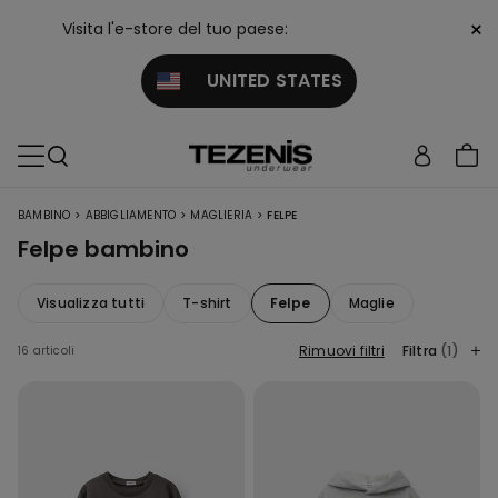
×
Visita l'e-store del tuo paese:
UNITED STATES
>
>
>
BAMBINO
ABBIGLIAMENTO
MAGLIERIA
FELPE
Felpe bambino
Visualizza tutti
T-shirt
Felpe
Maglie
Rimuovi filtri
Filtra
(1)
16 articoli