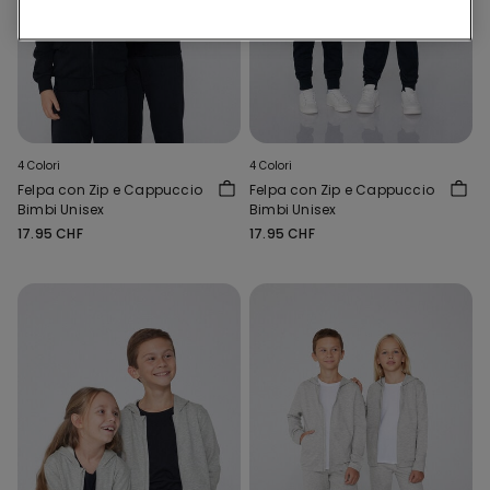
4 Colori
4 Colori
Felpa con Zip e Cappuccio
Felpa con Zip e Cappuccio
Bimbi Unisex
Bimbi Unisex
17.95 CHF
17.95 CHF