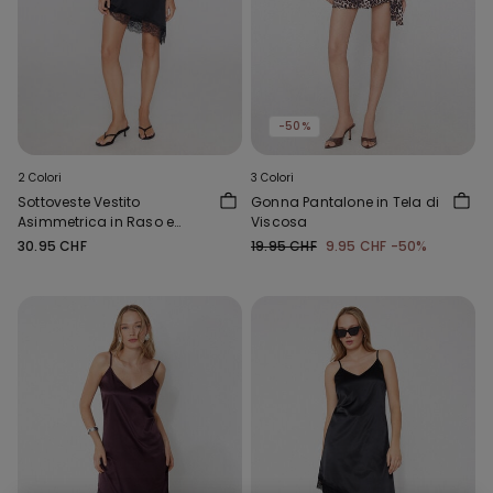
-50%
2 Colori
3 Colori
Sottoveste Vestito
Gonna Pantalone in Tela di
Asimmetrica in Raso e
Viscosa
Pizzo
30.95 CHF
19.95 CHF
9.95 CHF
-50%