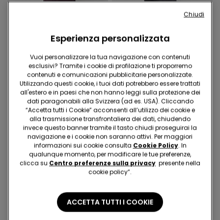
Chiudi
Esperienza personalizzata
-70%
-70%
Vuoi personalizzare la tua navigazione con contenuti
esclusivi? Tramite i cookie di profilazione ti proporremo
2 Colori
2 Colori
contenuti e comunicazioni pubblicitarie personalizzate.
Sottoveste/Vestito
Sottoveste/Vestito
Utilizzando questi cookie, i tuoi dati potrebbero essere trattati
Asimmetrica in Raso e
Asimmetrica in Raso e
all'estero e in paesi che non hanno leggi sulla protezione dei
Pizzo
Pizzo
dati paragonabili alla Svizzera (ad es. USA). Cliccando
30.95 CHF
9.25 CHF
-70%
30.95 CHF
9.25 CHF
-70%
“Accetta tutti i Cookie” acconsenti all’utilizzo dei cookie e
alla trasmissione transfrontaliera dei dati, chiudendo
invece questo banner tramite il tasto chiudi proseguirai la
navigazione e i cookie non saranno attivi. Per maggiori
informazioni sui cookie consulta
Cookie Policy
. In
qualunque momento, per modificare le tue preferenze,
clicca su
Centro preferenze sulla privacy
presente nella
cookie policy”.
ACCETTA TUTTI I COOKIE