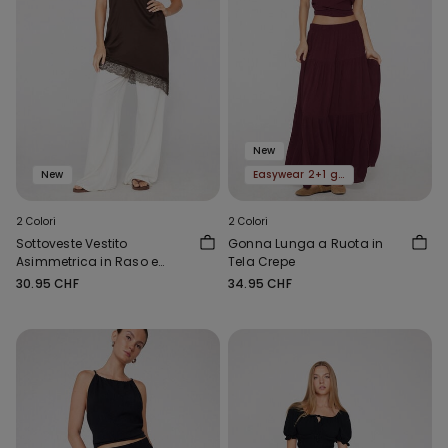
New
New
Easywear 2+1 gratis
2 Colori
2 Colori
Sottoveste Vestito
Gonna Lunga a Ruota in
Asimmetrica in Raso e
Tela Crepe
Pizzo
30.95 CHF
34.95 CHF