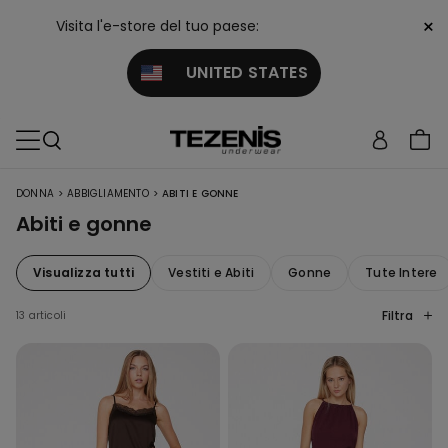
×
Visita l'e-store del tuo paese:
UNITED STATES
>
>
DONNA
ABBIGLIAMENTO
ABITI E GONNE
Abiti e gonne
Visualizza tutti
Vestiti e Abiti
Gonne
Tute Intere
Filtra
13 articoli