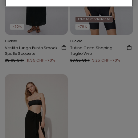
Effetto modellante
-70%
-70%
1 Colore
1 Colore
Vestito Lungo Punto Smock
Tutina Corta Shaping
Spalle Scoperte
Taglio Vivo
39.95 CHF
11.95 CHF
-70%
30.95 CHF
9.25 CHF
-70%