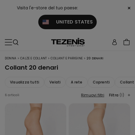
×
Visita l'e-store del tuo paese:
UNITED STATES
>
>
>
DONNA
CALZE E COLLANT
COLLANT E PARIGINE
20 DENARI
Collant 20 denari
Visualizza tutti
Velati
A rete
Coprenti
Collant
Rimuovi filtri
Filtra
(1)
6 articoli