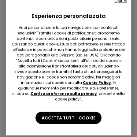
Chiudi
Esperienza personalizzata
Vuoi personalizzare la tua navigazione con contenuti
esclusivi? Tramite i cookie di profilazione ti proporremo
contenuti e comunicazioni pubblicitarie personalizzate.
Utilizzando questi cookie, i tuoi dati potrebbero essere trattati
Collant 2+1 gratis
Collant 2+1 gratis
all'estero e in paesi che non hanno leggi sulla protezione dei
dati paragonabili alla Svizzera (ad es. USA). Cliccando
5 Colori
1 Colore
“Accetta tutti i Cookie” acconsenti all’utilizzo dei cookie e
Collant Velati 20 Denari
Collant da Reggicalze 20
alla trasmissione transfrontaliera dei dati, chiudendo
Appearance
Denari
invece questo banner tramite il tasto chiudi proseguirai la
navigazione e i cookie non saranno attivi. Per maggiori
6.95 CHF
12.95 CHF
informazioni sui cookie consulta
Cookie Policy
. In
qualunque momento, per modificare le tue preferenze,
clicca su
Centro preferenze sulla privacy
presente nella
cookie policy”.
6 di 6 Prodotti
1
ACCETTA TUTTI I COOKIE