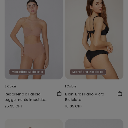
Microfibra Riciclata
Microfibra Riciclata
2 Colori
1 Colore
Reggiseno a Fascia
Bikini Brasiliano Micro
Leggermente Imbottito
Riciclata
Microfibra Riciclata Full
25.95 CHF
16.95 CHF
Coverage