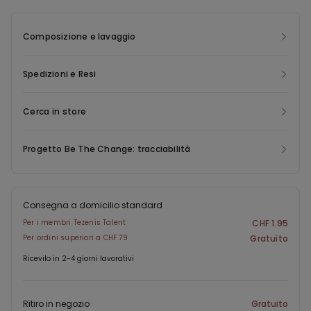
correttamente smaltite. Per la creazione di questo nuovo capo
recuperiamo gli scarti post consumer dando nuova vita al
Composizione e lavaggio
materiale e minimizzando l'impatto ambientale.
Spedizioni e Resi
Cerca in store
Progetto Be The Change: tracciabilità
Consegna a domicilio standard
Per i membri Tezenis Talent
CHF 1.95
Per ordini superiori a CHF 79
Gratuito
Ricevilo in 2-4 giorni lavorativi
Ritiro in negozio
Gratuito