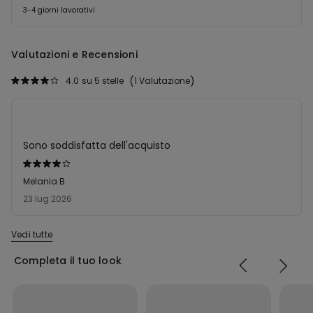
3-4 giorni lavorativi
Valutazioni e Recensioni
4.0
su 5 stelle
1 Valutazione
Sono soddisfatta dell'acquisto
Valutato
4
Melania B
su
23 lug 2026
5
Vedi tutte
Completa il tuo look