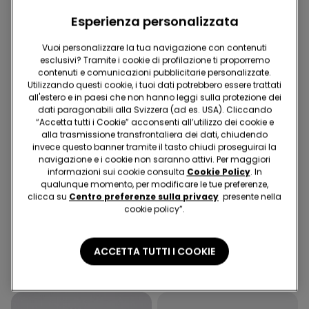
Esperienza personalizzata
Vuoi personalizzare la tua navigazione con contenuti
esclusivi? Tramite i cookie di profilazione ti proporremo
contenuti e comunicazioni pubblicitarie personalizzate.
Utilizzando questi cookie, i tuoi dati potrebbero essere trattati
all'estero e in paesi che non hanno leggi sulla protezione dei
dati paragonabili alla Svizzera (ad es. USA). Cliccando
“Accetta tutti i Cookie” acconsenti all’utilizzo dei cookie e
alla trasmissione transfrontaliera dei dati, chiudendo
invece questo banner tramite il tasto chiudi proseguirai la
navigazione e i cookie non saranno attivi. Per maggiori
Microfibra Riciclata
informazioni sui cookie consulta
Cookie Policy
. In
-70%
-41%
qualunque momento, per modificare le tue preferenze,
clicca su
Centro preferenze sulla privacy
presente nella
cookie policy”.
1 Colore
1 Colore
Pantalone Trombetta in
Bikini Slip Alto con Arriccio
Tela Elasticizzata
Micro Riciclata
ACCETTA TUTTI I COOKIE
30.95 CHF
9.25 CHF
-70%
16.95 CHF
10.00 CHF
-41%