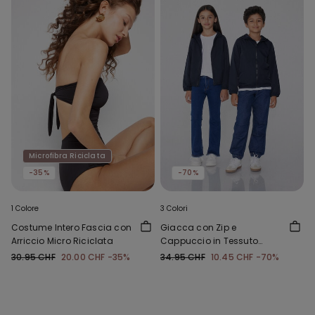
Microfibra Riciclata
-35%
-70%
1 Colore
3 Colori
Costume Intero Fascia con
Giacca con Zip e
Arriccio Micro Riciclata
Cappuccio in Tessuto
Tecnico Bimbi Unisex
30.95 CHF
20.00 CHF
-35%
34.95 CHF
10.45 CHF
-70%