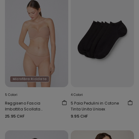
Microfibra Riciclata
5 Colori
4 Colori
Reggiseno Fascia
5 Paia Pedulini in Cotone
Imbottita Scollata
Tinta Unita Unisex
Microfibra Riciclata
25.95 CHF
9.95 CHF