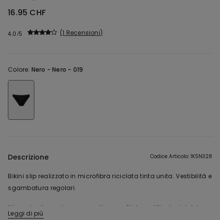
16.95 CHF
1 Recensioni
4.0
Colore:
Nero -
Nero - 019
Descrizione
Codice Articolo: 1KSN328
Bikini slip realizzato in microfibra riciclata tinta unita. Vestibilità e
sgambatura regolari.
Il tessuto di questo capo contiene un filato certificato riciclato,
Leggi di più
ottenuto dalla ri-lavorazione di bottigliette in plastica