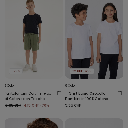
-70%
2x CHF 16.90
3 Colori
8 Colori
Pantaloncini Corti in Felpa
T-Shirt Basic Girocollo
di Cotone con Tasche
Bambini in 100% Cotone
Bimbo
Unisex
13.95 CHF
4.15 CHF
-70%
9.95 CHF