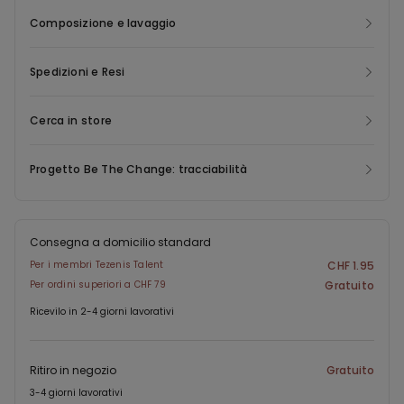
correttamente smaltite. Per la creazione di questo nuovo capo
Composizione e lavaggio
recuperiamo gli scarti post consumer dando nuova vita al
materiale e minimizzando l'impatto ambientale.
Spedizioni e Resi
Cerca in store
Progetto Be The Change: tracciabilità
Consegna a domicilio standard
Per i membri Tezenis Talent
CHF 1.95
Per ordini superiori a CHF 79
Gratuito
Ricevilo in 2-4 giorni lavorativi
Ritiro in negozio
Gratuito
3-4 giorni lavorativi