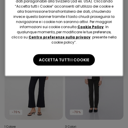
dati paragonabili alla Svizzera (ad es. USA). Cliccando
“Accetta tutti i Cookie” acconsenti all’utilizzo dei cookie e
Bikini Slip Alto con Arriccio
5 Paia Pedulini in Cotone
alla trasmissione transfrontaliera dei dati, chiudendo
Micro Riciclata
Tinta Unita Unisex
invece questo banner tramite il tasto chiudi proseguirai la
16.95 CHF
10.00 CHF
-41%
9.95 CHF
navigazione e i cookie non saranno attivi. Per maggiori
informazioni sui cookie consulta
Cookie Policy
. In
qualunque momento, per modificare le tue preferenze,
clicca su
Centro preferenze sulla privacy
presente nella
cookie policy”.
ACCETTA TUTTI I COOKIE
-70%
-70%
1 Colore
3 Colori