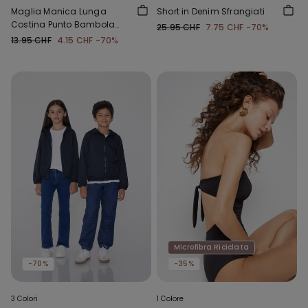
Maglia Manica Lunga
Short in Denim Sfrangiati
Costina Punto Bambola
25.95 CHF
7.75 CHF
-70%
Girocollo Bimba
13.95 CHF
4.15 CHF
-70%
Microfibra Riciclata
-70%
-35%
3 Colori
1 Colore