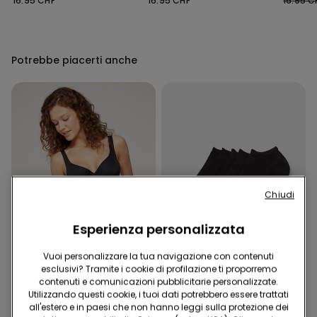
16.95 CHF
16.95 CHF
16.95 C
Potrebbe piacerti anche
Chiudi
Esperienza personalizzata
Vuoi personalizzare la tua navigazione con contenuti
Microfibra Riciclata
esclusivi? Tramite i cookie di profilazione ti proporremo
-41%
contenuti e comunicazioni pubblicitarie personalizzate.
Utilizzando questi cookie, i tuoi dati potrebbero essere trattati
all'estero e in paesi che non hanno leggi sulla protezione dei
1 Colore
4 Colori