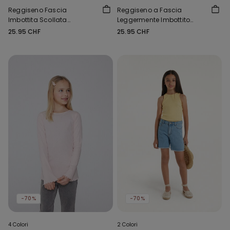
Reggiseno Fascia
Reggiseno a Fascia
Imbottita Scollata
Leggermente Imbottito
Microfibra Riciclata
Microfibra Riciclata Full
25.95 CHF
25.95 CHF
Coverage
-70%
-70%
4 Colori
2 Colori