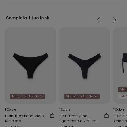
Completa il tuo look
Micr
Microfibra Riciclata
Microfibra Riciclata
-41
1 Colore
1 Colore
1 Colore
Bikini Brasiliano Micro
Bikini Brasiliano
Bikini B
Riciclata
Sgambato a V Micro
Arriccio
Riciclata