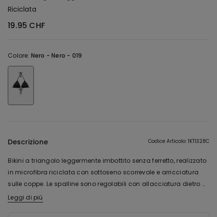
Riciclata
19.95 CHF
Colore:
Nero -
Nero - 019
Descrizione
Codice Articolo: 1KTI328C
Bikini a triangolo leggermente imbottito senza ferretto, realizzato
in microfibra riciclata con sottoseno scorrevole e arricciatura
sulle coppe. Le spalline sono regolabili con allacciatura dietro al
collo o sulla schiena, tramite le asole presenti sui laccetti. La
Leggi di più
Il tessuto di questo capo contiene un filato certificato riciclato,
chiusura della schiena è a fiocco.
ottenuto dalla ri-lavorazione di bottigliette in plastica