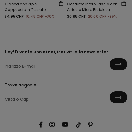
Giacca con Zip e
Costume Intero Fascia con
Cappuccio in Tessuto
Arriccio Micro Riciclata
Tecnico Bimbi Unisex
34.95 CHF
10.45 CHF
-70%
30.95 CHF
20.00 CHF
-35%
Hey! Diventa uno di noi, iscriviti alla newsletter
Trova negozio