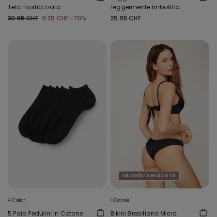
Tela Elasticizzata
Leggermente Imbottito
Microfibra Riciclata Full
30.95 CHF
9.25 CHF
-70%
25.95 CHF
Coverage
Microfibra Riciclata
4 Colori
1 Colore
5 Paia Pedulini in Cotone
Bikini Brasiliano Micro