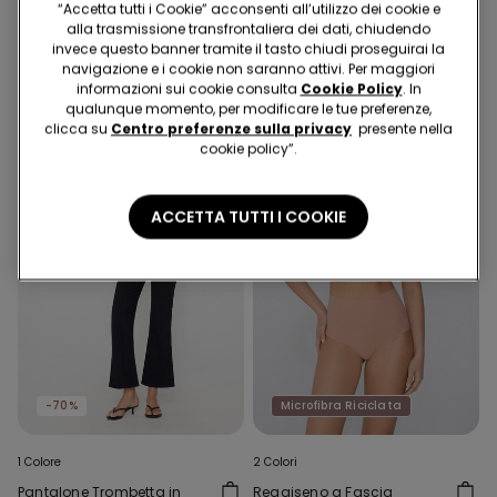
“Accetta tutti i Cookie” acconsenti all’utilizzo dei cookie e
Micro Riciclata
Imbottita Scollata
alla trasmissione transfrontaliera dei dati, chiudendo
Microfibra Riciclata
16.95 CHF
10.00 CHF
-41%
25.95 CHF
invece questo banner tramite il tasto chiudi proseguirai la
navigazione e i cookie non saranno attivi. Per maggiori
informazioni sui cookie consulta
Cookie Policy
. In
qualunque momento, per modificare le tue preferenze,
clicca su
Centro preferenze sulla privacy
presente nella
cookie policy”.
ACCETTA TUTTI I COOKIE
-70%
Microfibra Riciclata
1 Colore
2 Colori
Pantalone Trombetta in
Reggiseno a Fascia