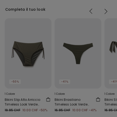
Completa il tuo look
-50%
-41%
-41
1 Colore
1 Colore
1 Colore
Bikini Slip Alto Arriccio
Bikini Brasiliano
Bikini S
Timeless Look Verde
Timeless Look Verde
Timeles
Camo
Camo
Camo
19.95 CHF
10.00 CHF
-50%
16.95 CHF
10.00 CHF
-41%
16.95 C