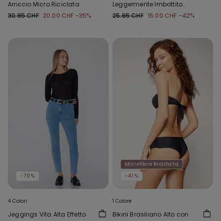
Arriccio Micro Riciclata
Leggermente Imbottito
Arriccio Riciclato
30.95 CHF
20.00 CHF
-35%
25.95 CHF
15.00 CHF
-42%
Microfibra Riciclata
-70%
-41%
4 Colori
1 Colore
Jeggings Vita Alta Effetto
Bikini Brasiliano Alto con