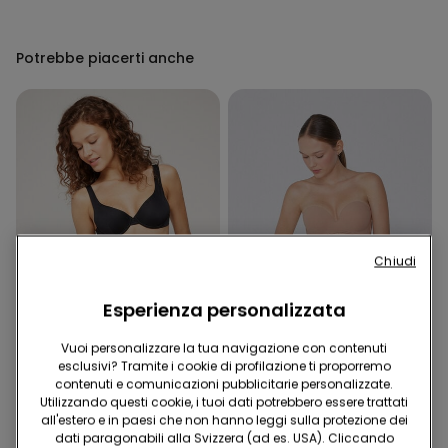
Potrebbe piacerti anche
Chiudi
Esperienza personalizzata
Microfibra Riciclata
Vuoi personalizzare la tua navigazione con contenuti
esclusivi? Tramite i cookie di profilazione ti proporremo
-41%
Microfibra Riciclata
contenuti e comunicazioni pubblicitarie personalizzate.
Utilizzando questi cookie, i tuoi dati potrebbero essere trattati
all'estero e in paesi che non hanno leggi sulla protezione dei
1 Colore
5 Colori
dati paragonabili alla Svizzera (ad es. USA). Cliccando
Bikini Slip Alto con Arriccio
Reggiseno Fascia