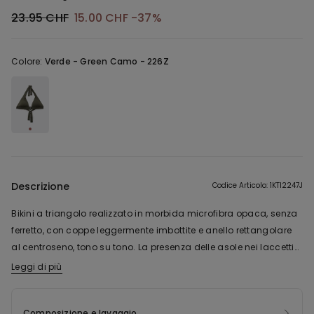
23.95 CHF
15.00 CHF
-37%
Colore:
Verde -
Green Camo - 226Z
Descrizione
Codice Articolo: 1KTI2247J
Bikini a triangolo realizzato in morbida microfibra opaca, senza
ferretto, con coppe leggermente imbottite e anello rettangolare
al centroseno, tono su tono. La presenza delle asole nei laccetti
permette la chiusura tradizionale sulla schiena o a fiocco dietro
Leggi di più
al collo.
Composizione e lavaggio