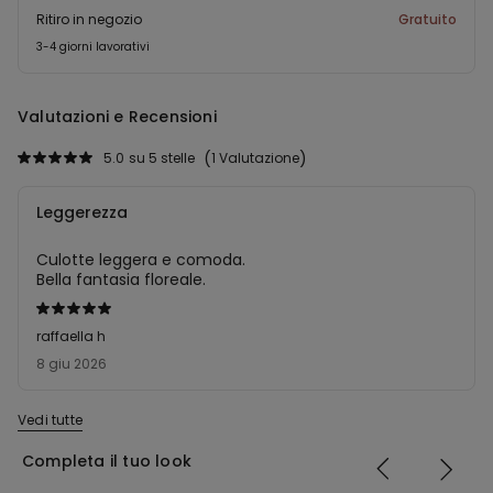
Ritiro in negozio
Gratuito
3-4 giorni lavorativi
Valutazioni e Recensioni
5.0
su 5 stelle
1 Valutazione
Leggerezza
Culotte leggera e comoda.
Bella fantasia floreale.
Valutato
5
raffaella h
su
8 giu 2026
5
Vedi tutte
Completa il tuo look