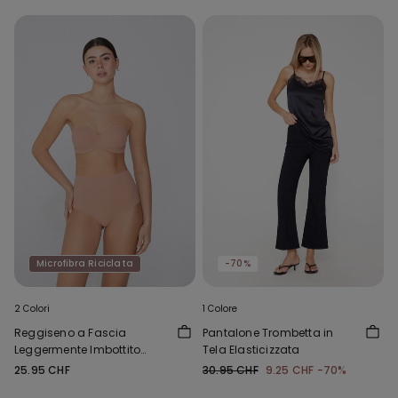
Microfibra Riciclata
-70%
2 Colori
1 Colore
Reggiseno a Fascia
Pantalone Trombetta in
Leggermente Imbottito
Tela Elasticizzata
Microfibra Riciclata Full
25.95 CHF
30.95 CHF
9.25 CHF
-70%
Coverage