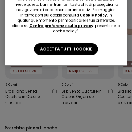
invece questo banner tramite il tasto chiudi proseguirai la
navigazione e i cookie non saranno attivi. Per maggiori
informazioni sui cookie consulta
Cookie Policy
. In
qualunque momento, per modificare le tue preferenze,
clicca su
Centro preferenze sulla privacy
presente nella
cookie policy”.
ACCETTA TUTTI I COOKIE
Cotone Organico
Cotone Organico
Cot
5 Slip x CHF 29.90
5 Slip x CHF 29.90
9 Colori
9 Colori
9 Colori
Brasiliana Senza
Slip Senza Cuciture in
Brasili
Cuciture in Cotone
Cotone Organico
Cucitur
Organico
Organi
9.95 CHF
9.95 CHF
9.95 C
Potrebbe piacerti anche