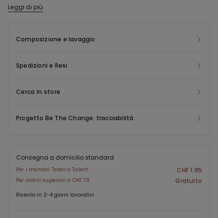
Leggi di più
La poliammide del pizzo di questo prodotto è realizzata con
filato 100% riciclato, derivante dalla ri-lavorazione di scarti tessili
che non hanno ancora raggiunto il consumatore finale.
Composizione e lavaggio
Spedizioni e Resi
Cerca in store
Progetto Be The Change: tracciabilità
Consegna a domicilio standard
Per i membri Tezenis Talent
CHF 1.95
Per ordini superiori a CHF 79
Gratuito
Ricevilo in 2-4 giorni lavorativi