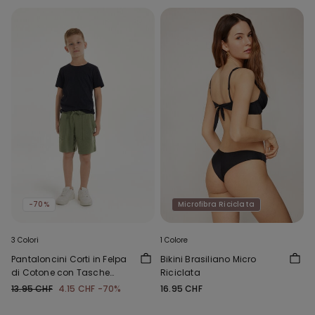
-70%
Microfibra Riciclata
3 Colori
1 Colore
Pantaloncini Corti in Felpa
Bikini Brasiliano Micro
di Cotone con Tasche
Riciclata
Bimbo
13.95 CHF
4.15 CHF
-70%
16.95 CHF