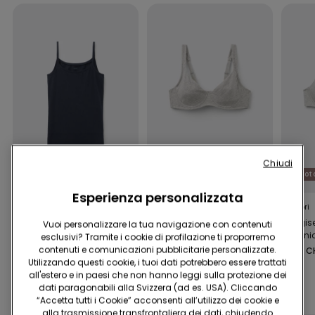
Cotone Organico
Chiudi
Easywear 2+1 gratis
Cotone Organico
Cot
Esperienza personalizzata
11 Colori
5 Colori
5 Colori
Canotta Elasticizzata
Reggiseno Balconcino
Reggis
Vuoi personalizzare la tua navigazione con contenuti
in Cotone Organico
in Cotone Organico
Organi
esclusivi? Tramite i cookie di profilazione ti proporremo
con Scollo Tondo
Paris
Athens
contenuti e comunicazioni pubblicitarie personalizzate.
12.95 CHF
19.95 CHF
19.95 C
Utilizzando questi cookie, i tuoi dati potrebbero essere trattati
all'estero e in paesi che non hanno leggi sulla protezione dei
dati paragonabili alla Svizzera (ad es. USA). Cliccando
Completa la promo
5 Slip x CHF 29.90
“Accetta tutti i Cookie” acconsenti all’utilizzo dei cookie e
alla trasmissione transfrontaliera dei dati, chiudendo