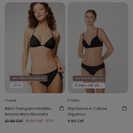
Microfibra Riciclata
Cotone Organico
-37%
5 Slip x CHF 29.90
1 Colore
11 Colori
Bikini Triangolo Imbottito
Slip Donna in Cotone
Arriccio Micro Riciclata
Organico
23.95 CHF
15.00 CHF
-37%
9.95 CHF