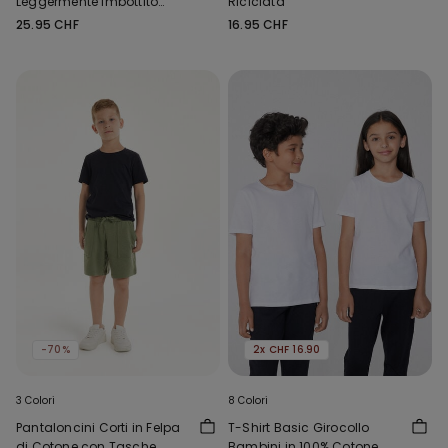
Leggermente Imbottito
Riciclata
Microfibra Riciclata Full
25.95 CHF
16.95 CHF
Coverage
-70%
2x CHF 16.90
3 Colori
8 Colori
Pantaloncini Corti in Felpa
T-Shirt Basic Girocollo
di Cotone con Tasche
Bambini in 100% Cotone