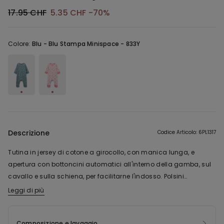
17.95 CHF
5.35 CHF
-70%
Colore:
Blu -
Blu Stampa Minispace - 833Y
Descrizione
Codice Articolo: 6PL1317
Tutina in jersey di cotone a girocollo, con manica lunga, e
apertura con bottoncini automatici all'interno della gamba, sul
cavallo e sulla schiena, per facilitarne l'indosso. Polsini
elasticizzati sul fondo manica e sulla caviglia.
Leggi di più
Composizione e lavaggio