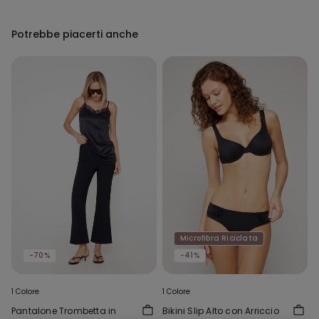
Potrebbe piacerti anche
Microfibra Riciclata
-70%
-41%
1 Colore
1 Colore
Pantalone Trombetta in
Bikini Slip Alto con Arriccio