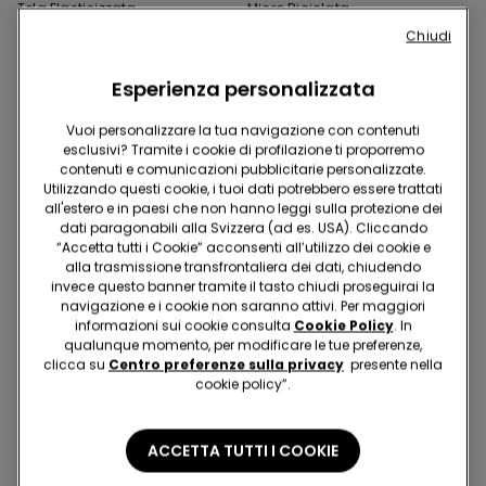
Tela Elasticizzata
Micro Riciclata
30.95 CHF
9.25 CHF
-70%
16.95 CHF
10.00 CHF
-41%
Chiudi
Esperienza personalizzata
Vuoi personalizzare la tua navigazione con contenuti
esclusivi? Tramite i cookie di profilazione ti proporremo
contenuti e comunicazioni pubblicitarie personalizzate.
Utilizzando questi cookie, i tuoi dati potrebbero essere trattati
all'estero e in paesi che non hanno leggi sulla protezione dei
dati paragonabili alla Svizzera (ad es. USA). Cliccando
“Accetta tutti i Cookie” acconsenti all’utilizzo dei cookie e
alla trasmissione transfrontaliera dei dati, chiudendo
invece questo banner tramite il tasto chiudi proseguirai la
navigazione e i cookie non saranno attivi. Per maggiori
informazioni sui cookie consulta
Cookie Policy
. In
qualunque momento, per modificare le tue preferenze,
clicca su
Centro preferenze sulla privacy
presente nella
cookie policy”.
Microfibra Riciclata
5 Colori
4 Colori
ACCETTA TUTTI I COOKIE
Reggiseno Fascia
5 Paia Pedulini in Cotone