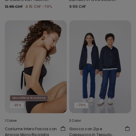
Bimbo
Unisex
13.95 CHF
4.15 CHF
-70%
9.95 CHF
Microfibra Riciclata
-35%
-70%
1 Colore
3 Colori
Costume Intero Fascia con
Giacca con Zip e
Arriccio Micro Riciclata
Cappuccio in Tessuto