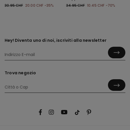
Tecnico Bimbi Unisex
30.95 CHF
20.00 CHF
-35%
34.95 CHF
10.45 CHF
-70%
Hey! Diventa uno di noi, iscriviti alla newsletter
Trova negozio