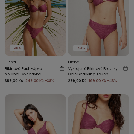
-38%
-43%
1 Barva
1 Barva
Bikinová Push-Upka
Vykrojené Bikinové Brazilky
s Mírnou Vycpávkou
Oblé Sparkling Touch
Sparkling Touch Slézová
Slézové
399,00 Kč
249,00 Kč
-38%
299,00 Kč
169,00 Kč
-43%