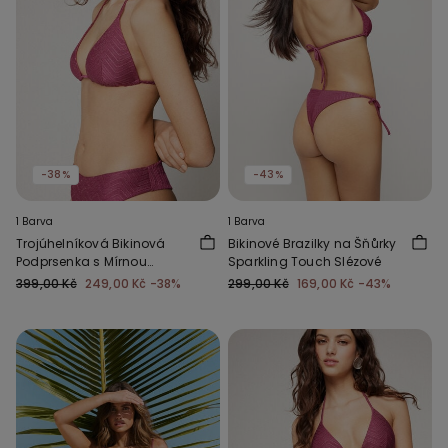
-38%
-43%
1 Barva
1 Barva
Trojúhelníková Bikinová
Bikinové Brazilky na Šňůrky
Podprsenka s Mírnou
Sparkling Touch Slézové
Vycpávkou Sparkling
399,00 Kč
249,00 Kč
-38%
299,00 Kč
169,00 Kč
-43%
Touch Slézová