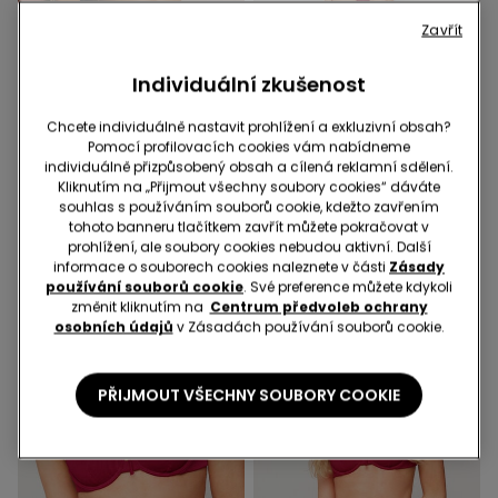
Zavřít
Individuální zkušenost
Chcete individuálně nastavit prohlížení a exkluzivní obsah?
Pomocí profilovacích cookies vám nabídneme
-38%
-43%
individuálně přizpůsobený obsah a cílená reklamní sdělení.
Kliknutím na „Přijmout všechny soubory cookies“ dáváte
1 Barva
1 Barva
souhlas s používáním souborů cookie, kdežto zavřením
Bikinová Trojúhelníková
Bikinové Brazilky Sunny
tohoto banneru tlačítkem zavřít můžete pokračovat v
Podprsenka s Mírnou
Days
prohlížení, ale soubory cookies nebudou aktivní. Další
Vycpávkou Sunny Days
informace o souborech cookies naleznete v části
Zásady
399,00 Kč
249,00 Kč
-38%
299,00 Kč
169,00 Kč
-43%
používání souborů cookie
. Své preference můžete kdykoli
změnit kliknutím na
Centrum předvoleb ochrany
osobních údajů
v Zásadách používání souborů cookie.
PŘIJMOUT VŠECHNY SOUBORY COOKIE