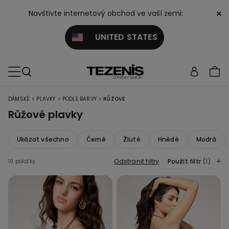
×
Navštivte internetový obchod ve vaší zemi:
UNITED STATES
>
>
>
DÁMSKÉ
PLAVKY
PODLE BARVY
RŮŽOVÉ
Růžové plavky
Ukázat všechno
Černé
Žluté
Hnědé
Modrá
Odstranit filtry
Použít filtr
(1)
10 položky