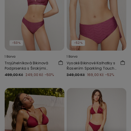
-50%
-52%
1 Barva
1 Barva
Trojúhelníková Bikinová
Vysoké Bikinové Kalhotky s
Podprsenka s Širokými
Řasením Sparkling Touch
Ramínky Sparkling Touch
Slézové
499,00 Kč
249,00 Kč
-50%
349,00 Kč
169,00 Kč
-52%
Slézová