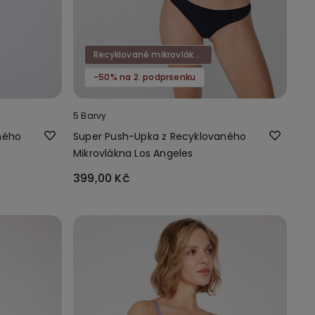
Recyklované mikrovlákno
-50% na 2. podprsenku
5 Barvy
ného
Super Push-Upka z Recyklovaného
Mikrovlákna Los Angeles
399,00 Kč