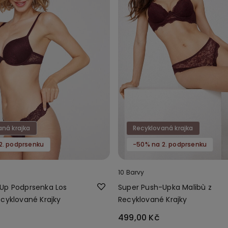
aná krajka
Recyklovaná krajka
2. podprsenku
-50% na 2. podprsenku
10 Barvy
Up Podprsenka Los
Super Push-Upka Malibù z
ecyklované Krajky
Recyklované Krajky
499,00 Kč