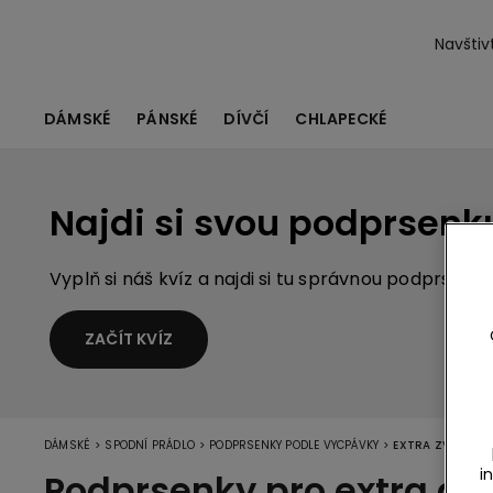
Navštiv
DÁMSKÉ
PÁNSKÉ
DÍVČÍ
CHLAPECKÉ
Najdi si svou podprsenk
Vyplň si náš kvíz a najdi si tu správnou podprsenku
ZAČÍT KVÍZ
>
>
>
DÁMSKÉ
SPODNÍ PRÁDLO
PODPRSENKY PODLE VYCPÁVKY
EXTRA ZVÝRAZN
i
Podprsenky pro extra de