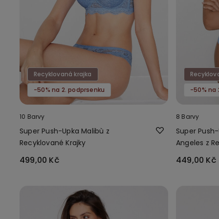
Recyklovaná krajka
Recyklov
-50% na 2. podprsenku
-50% na 
10 Barvy
8 Barvy
Super Push-Upka Malibù z
Super Push-
Recyklované Krajky
Angeles z R
499,00 Kč
449,00 Kč