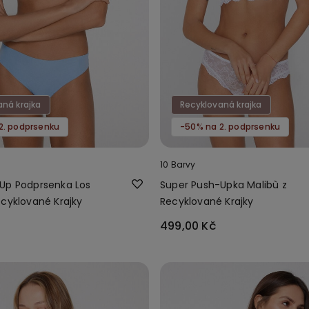
aná krajka
Recyklovaná krajka
2. podprsenku
-50% na 2. podprsenku
10 Barvy
Up Podprsenka Los
Super Push-Upka Malibù z
ecyklované Krajky
Recyklované Krajky
499,00 Kč