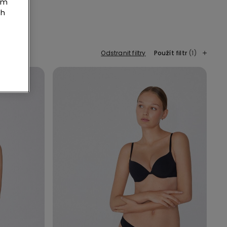
tím
ch
Odstranit filtry
Použít filtr
(1)