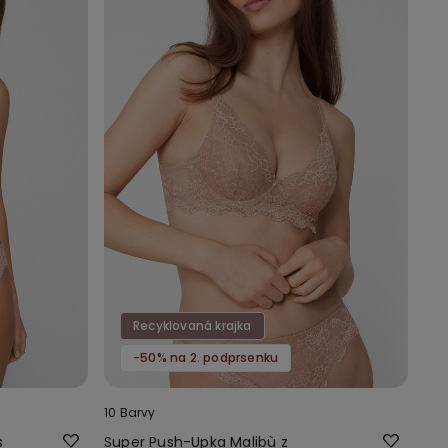
Recyklovaná krajka
-50% na 2. podprsenku
10 Barvy
s
Super Push-Upka Malibù z