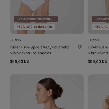
Recyklované mikrovlákno
-50% na 2. podprsenku
-50% na 
5 Barvy
5 Barvy
Super Push-Upka z Recyklovaného
Super Push-
Mikrovlákna Los Angeles
Mikrovlákna
399,00 Kč
399,00 Kč