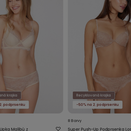
aná krajka
Recyklovaná krajka
2. podprsenku
-50% na 2. podprsenku
8 Barvy
Upka Malibù z
Super Push-Up Podprsenka Lo