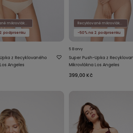
Recyklované mikrovlákno
Recyklované mikrovlákno
2. podprsenku
-50% na 2. podprsenku
5 Barvy
Upka z Recyklovaného
Super Push-Upka z Recyklova
 Los Angeles
Mikrovlákna Los Angeles
399,00 Kč