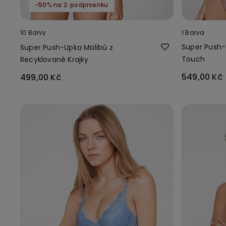
-50% na 2. podprsenku
10 Barvy
1 Barva
Super Push-
Super Push-Upka Malibù z
Touch
Recyklované Krajky
549,00 Kč
499,00 Kč