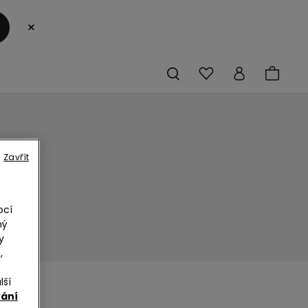
×
S
Zavřít
ocí
ný
y
,
lší
vání