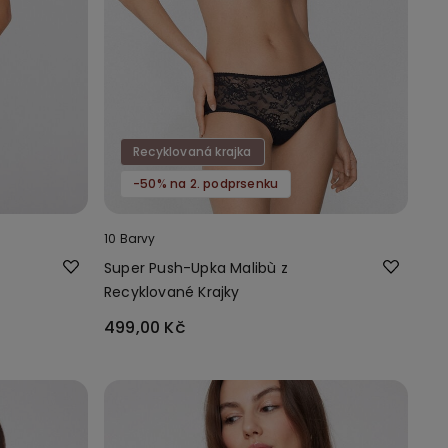
Recyklovaná krajka
-50% na 2. podprsenku
10 Barvy
Super Push-Upka Malibù z
Recyklované Krajky
499,00 Kč