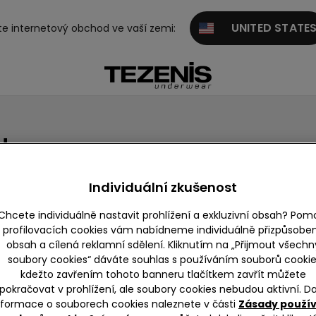
UNITED STATE
te internetový obchod ve vaší zemi:
u
!
Individuální zkušenost
Chcete individuálně nastavit prohlížení a exkluzivní obsah? Pom
profilovacích cookies vám nabídneme individuálně přizpůsobe
obsah a cílená reklamní sdělení. Kliknutím na „Přijmout všechn
soubory cookies“ dáváte souhlas s používáním souborů cookie
kdežto zavřením tohoto banneru tlačítkem zavřít můžete
ĚNÍ
pokračovat v prohlížení, ale soubory cookies nebudou aktivní. Da
nformace o souborech cookies naleznete v části
Zásady použí
kolt