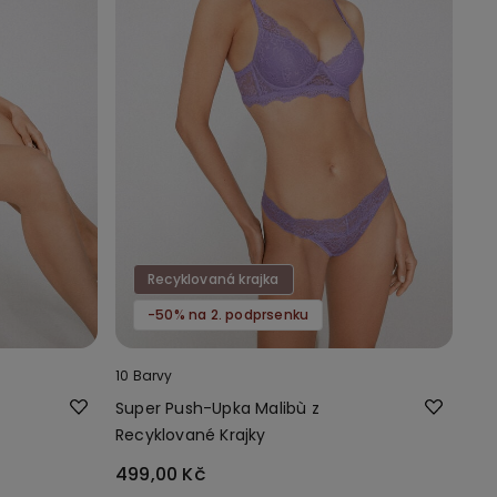
Recyklovaná krajka
-50% na 2. podprsenku
10 Barvy
Super Push-Upka Malibù z
Recyklované Krajky
499,00 Kč