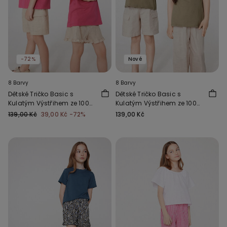
-72%
Nové
8 Barvy
8 Barvy
Dětské Tričko Basic s
Dětské Tričko Basic s
Kulatým Výstřihem ze 100%
Kulatým Výstřihem ze 100%
Bavlny Unisex
Bavlny Unisex
139,00 Kč
39,00 Kč
-72%
139,00 Kč