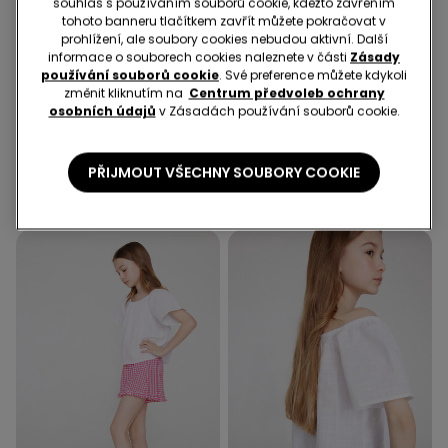
souhlas s používáním souborů cookie, kdežto zavřením
tohoto banneru tlačítkem zavřít můžete pokračovat v
prohlížení, ale soubory cookies nebudou aktivní. Další
informace o souborech cookies naleznete v části
Zásady
používání souborů cookie
. Své preference můžete kdykoli
-70%
-70%
změnit kliknutím na
Centrum předvoleb ochrany
osobních údajů
v Zásadách používání souborů cookie.
2 Barvy
2 Barvy
Dívčí Šaty z Plátěné Bavlny
Dívčí Šaty z Plátěné Bavlny
s Imitací Lnu
s Imitací Lnu
PŘIJMOUT VŠECHNY SOUBORY COOKIE
319,00 Kč
95,00 Kč
-70%
319,00 Kč
95,00 Kč
-70%