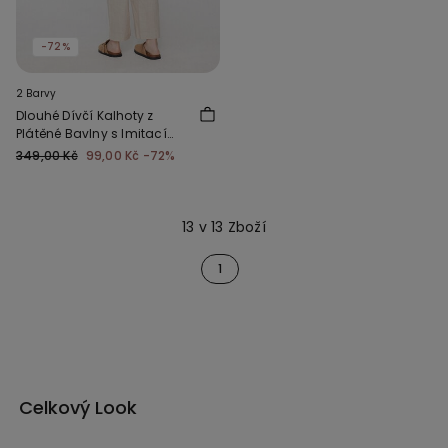
-72%
2 Barvy
Dlouhé Dívčí Kalhoty z
Plátěné Bavlny s Imitací
Lnu
349,00 Kč
99,00 Kč
-72%
13 v 13 Zboží
1
Celkový Look