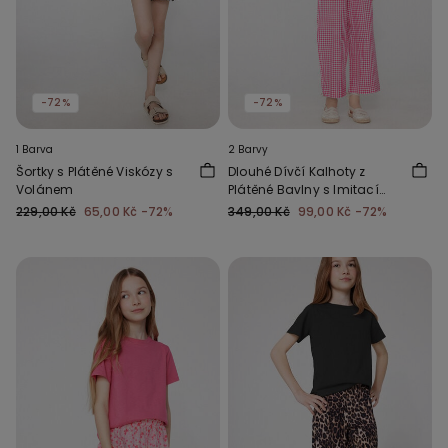
-72%
-72%
1 Barva
2 Barvy
Šortky s Plátěné Viskózy s
Dlouhé Dívčí Kalhoty z
Volánem
Plátěné Bavlny s Imitací
Lnu
229,00 Kč
65,00 Kč
-72%
349,00 Kč
99,00 Kč
-72%