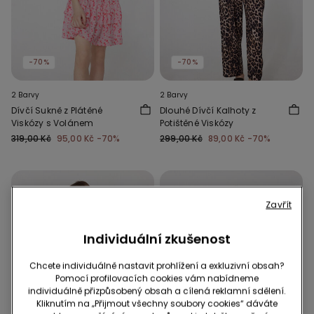
-70%
-70%
2 Barvy
2 Barvy
Dívčí Sukně z Plátěné
Dlouhé Dívčí Kalhoty z
Viskózy s Volánem
Potištěné Viskózy
319,00 Kč
95,00 Kč
-70%
299,00 Kč
89,00 Kč
-70%
Zavřít
Individuální zkušenost
Chcete individuálně nastavit prohlížení a exkluzivní obsah?
Pomocí profilovacích cookies vám nabídneme
individuálně přizpůsobený obsah a cílená reklamní sdělení.
Kliknutím na „Přijmout všechny soubory cookies“ dáváte