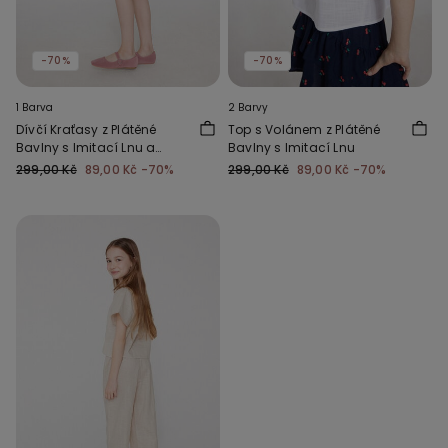
-70%
-70%
1 Barva
2 Barvy
Dívčí Kraťasy z Plátěné
Top s Volánem z Plátěné
Bavlny s Imitací Lnu a
Bavlny s Imitací Lnu
Volánky
299,00 Kč
89,00 Kč
-70%
299,00 Kč
89,00 Kč
-70%