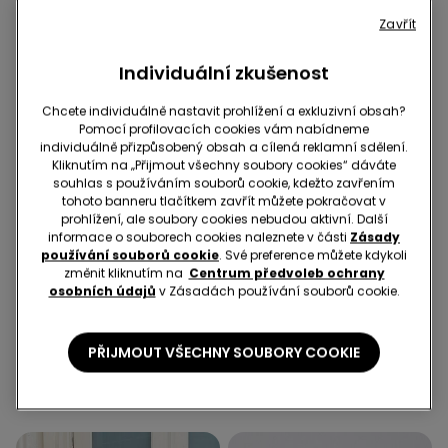
Zavřít
Individuální zkušenost
Chcete individuálně nastavit prohlížení a exkluzivní obsah?
Pomocí profilovacích cookies vám nabídneme
individuálně přizpůsobený obsah a cílená reklamní sdělení.
Kliknutím na „Přijmout všechny soubory cookies“ dáváte
souhlas s používáním souborů cookie, kdežto zavřením
tohoto banneru tlačítkem zavřít můžete pokračovat v
prohlížení, ale soubory cookies nebudou aktivní. Další
informace o souborech cookies naleznete v části
Zásady
používání souborů cookie
. Své preference můžete kdykoli
změnit kliknutím na
Centrum předvoleb ochrany
osobních údajů
v Zásadách používání souborů cookie.
4 Barvy
3 Barvy
Bavlněné Tričko ve Stylu
Legíny Basic s Příměsí
PŘIJMOUT VŠECHNY SOUBORY COOKIE
Kimona s Manžetami
Bavlny
299,00 Kč
329,00 Kč