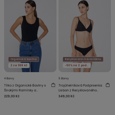
Organická bavlna
Recyklované mikrovlákno
2 za 369 Kč
-50% na 2. podprsenku
4 Barvy
5 Barvy
Tílko z Organické Bavlny s
Trojúhelníková Podprsenka
Širokými Ramínky a
Lisbon z Recyklovaného
Kulatým Výstřihem
Mikrovlákna
229,00 Kč
349,00 Kč