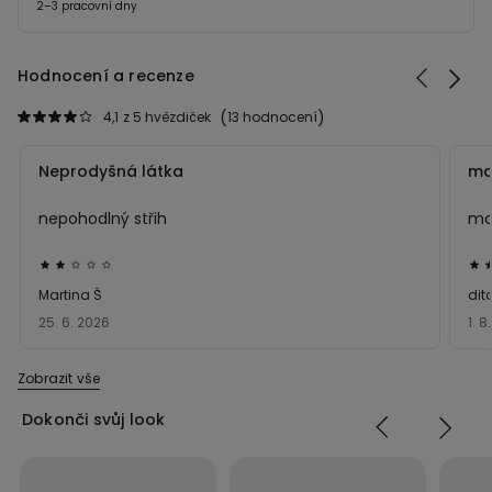
2–3 pracovní dny
Hodnocení a recenze
4,1
z 5 hvězdiček
13 hodnocení
Neprodyšná látka
ma
nepohodlný střih
mat
Hodnocení:
Ho
2
3
Martina Š
dit
z 5
z 5
25. 6. 2026
1. 8
Zobrazit vše
Dokonči svůj look