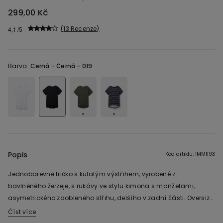
299,00 Kč
13 Recenze
4,1
Barva:
Cerná -
Černá - 019
Popis
Kód artiklu: 1MM1193
Jednobarevné tričko s kulatým výstřihem, vyrobené z
bavlněného žerzeje, s rukávy ve stylu kimona s manžetami,
asymetrického zaobleného střihu, delšího v zadní části. Oversize
střih.
Číst více