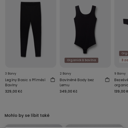
Org
Organická bavlna
3 Barvy
2 Barvy
9 Barvy
Legíny Basic s Příměsí
Bavlněné Body bez
Bezešvé
Bavlny
Lemu
organi
329,00 Kč
349,00 Kč
139,00 
Mohlo by se líbit také