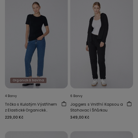
Organická bavlna
4 Barvy
6 Barvy
Tričko s Kulatým Výstřihem
Joggers s Vnitřní Kapsou a
z Elastické Organické
Stahovací Šňůrkou
Bavlny
229,00 Kč
349,00 Kč