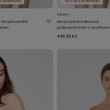
2. podprsenku
-50% na 2. podprsenku
9 Barvy
z Recyklovaného
Nevyztužená balkonová
 Wien
podprsenka Paris z recyklova
krajky
449,00 Kč