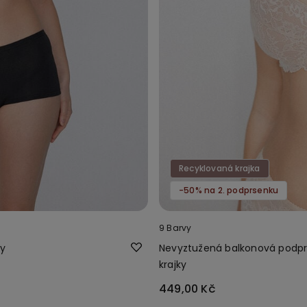
Recyklovaná krajka
-50% na 2. podprsenku
9 Barvy
ny
Nevyztužená balkonová podprs
krajky
449,00 Kč