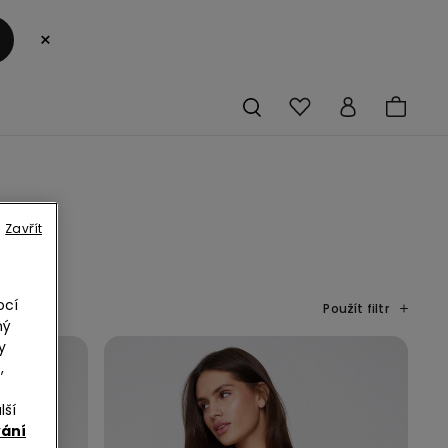
×
S
Zavřít
ocí
Použít filtr
ný
y
,
lší
vání