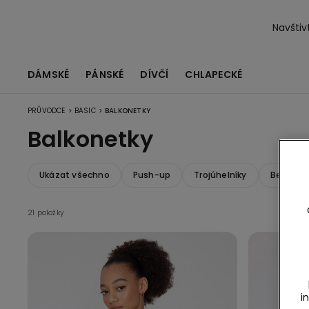
Navštiv
DÁMSKÉ
PÁNSKÉ
DÍVČÍ
CHLAPECKÉ
>
>
PRŮVODCE
BASIC
BALKONETKY
Balkonetky
Ukázat všechno
Push-up
Trojúhelníky
Bez ram
21 položky
i