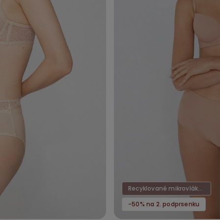
Recyklované mikrovlákno
-50% na 2. podprsenku