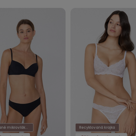
Recyklované mikrovlákno
Recyklovaná krajka