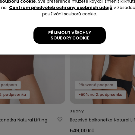
souborů cookie
. Své preference můžete kdykoli změnit kliknu
na
Centrum předvoleb ochrany osobních údajů
v Zásadá
používání souborů cookie.
PŘIJMOUT VŠECHNY
SOUBORY COOKIE
á podpora
Přirozená podpora
2. podprsenku
-50% na 2. podprsenku
3 Barvy
onetka Natural Lifting
Bezešvá balkonetka Natural Lif
549,00 Kč