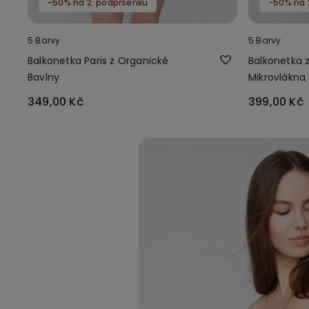
-50% na 2. podprsenku
-50% na 
5 Barvy
5 Barvy
Balkonetka Paris z Organické
Balkonetka 
Bavlny
Mikrovlákna
349,00 Kč
399,00 Kč