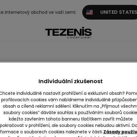
UNITED STATE
te internetový obchod ve vaší zemi:
ínek a Bandeau
Balkonetky
Braletky a podprsenkové topy
Individuální zkušenost
Chcete individuálně nastavit prohlížení a exkluzivní obsah? Pom
profilovacích cookies vám nabídneme individuálně přizpůsobe
obsah a cílená reklamní sdělení. Kliknutím na „Přijmout všechn
soubory cookies“ dáváte souhlas s používáním souborů cookie
kdežto zavřením tohoto banneru tlačítkem zavřít můžete
pokračovat v prohlížení, ale soubory cookies nebudou aktivní. Da
nformace o souborech cookies naleznete v části
Zásady použí