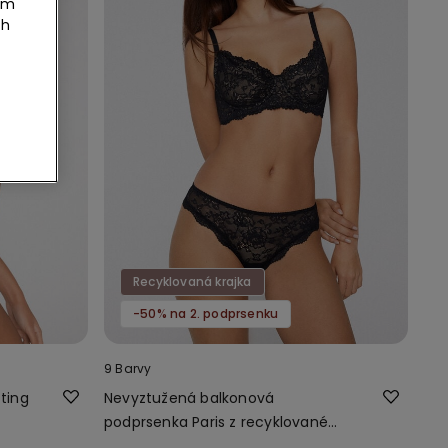
tím
ch
Recyklovaná krajka
-50% na 2. podprsenku
9 Barvy
ting
Nevyztužená balkonová
podprsenka Paris z recyklované
krajky