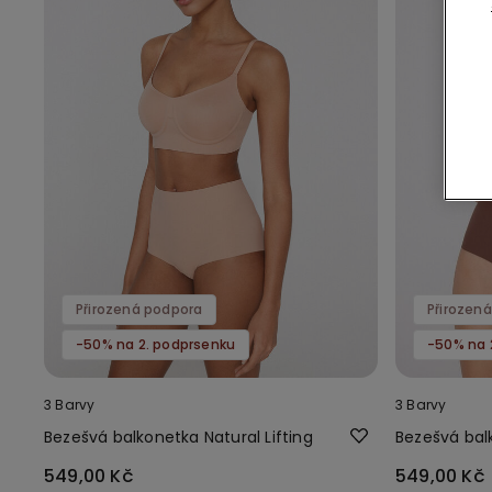
Přirozená podpora
Přirozen
-50% na 2. podprsenku
-50% na 
3 Barvy
3 Barvy
Bezešvá balkonetka Natural Lifting
Bezešvá balk
549,00 Kč
549,00 Kč