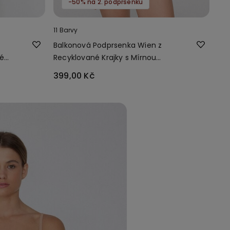
-50% na 2. podprsenku
11 Barvy
Balkonová Podprsenka Wien z
né
Recyklované Krajky s Mírnou
Vycpávkou
399,00 Kč