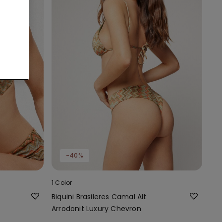
-40%
1 Color
Biquini Brasileres Camal Alt
Arrodonit Luxury Chevron