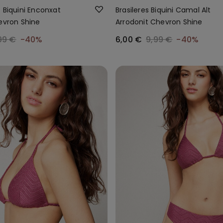
 Biquini Enconxat
Brasileres Biquini Camal Alt
evron Shine
Arrodonit Chevron Shine
99 €
-40%
6,00 €
9,99 €
-40%