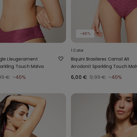
-40%
1 Color
ngle Lleugerament
Biquini Brasileres Camal Alt
arkling Touch Malva
Arrodonit Sparkling Touch Mal
99 €
-40%
6,00 €
9,99 €
-40%