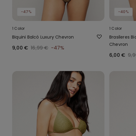
-47%
-40%
1 Color
1 Color
Biquini Balcó Luxury Chevron
Brasileres B
Chevron
9,00 €
16,99 €
-47%
6,00 €
9,9