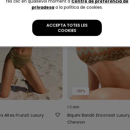
fes clic en qualsevol moment a
Centre de preferència de
privadesa
a la política de cookies.
ACCEPTA TOTES LES
COOKIES
-53%
1 Color
es Altes Frunzit Luxury
Biquini Bandó Enconxat Luxury
Chevron