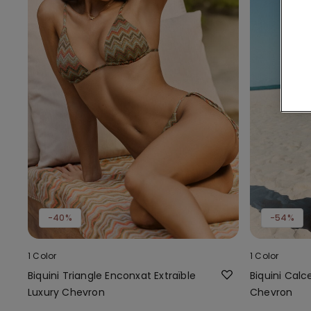
-40%
-54%
1 Color
1 Color
Biquini Triangle Enconxat Extraïble
Biquini Calc
Luxury Chevron
Chevron