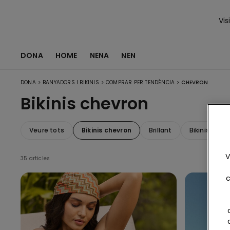
Vis
DONA
HOME
NENA
NEN
>
>
>
DONA
BANYADORS I BIKINIS
COMPRAR PER TENDÈNCIA
CHEVRON
Bikinis chevron
Veure tots
Bikinis chevron
Brillant
Bikinis de ra
V
35 articles
c