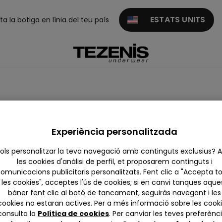
ESTATS UNITS
ita la botiga en línia del teu país
tlles
Animalier
Canalé
Canalé
Vintage
Bandan
Experiència personalitzada
ols personalitzar la teva navegació amb continguts exclusius?
les cookies d'anàlisi de perfil, et proposarem continguts i
omunicacions publicitaris personalitzats. Fent clic a "Accepta t
les cookies", acceptes l'ús de cookies; si en canvi tanques aque
bàner fent clic al botó de tancament, seguiràs navegant i les
cookies no estaran actives. Per a més informació sobre les cooki
consulta la
Política de cookies
. Per canviar les teves preferènci