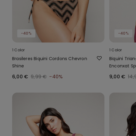
-40%
-40%
1 Color
1 Color
Brasileres Biquini Cordons Chevron
Biquini Tria
Shine
Enconxat Sp
6,00 €
9,99 €
-40%
9,00 €
14,