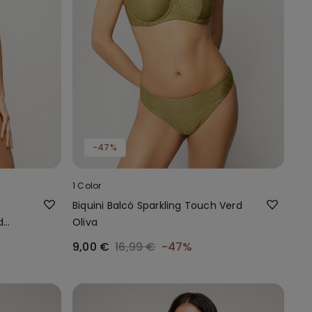
-47%
1 Color
Biquini Balcó Sparkling Touch Verd
d
Oliva
9,00 €
16,99 €
-47%