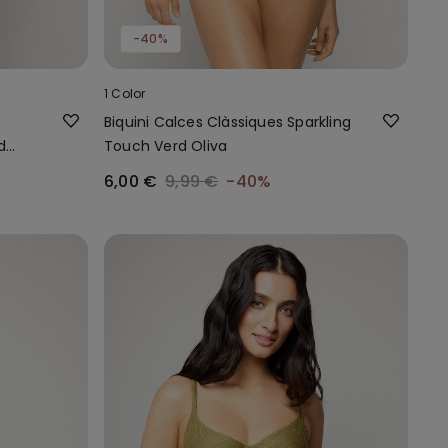
-40%
1 Color
Biquini Calces Clàssiques Sparkling
d
Touch Verd Oliva
6,00 €
9,99 €
-40%