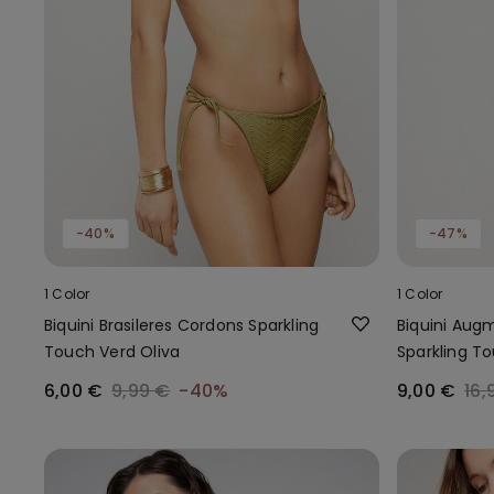
-40%
-47%
1 Color
1 Color
Biquini Brasileres Cordons Sparkling
Biquini Aug
Touch Verd Oliva
Sparkling T
6,00 €
9,99 €
-40%
9,00 €
16,