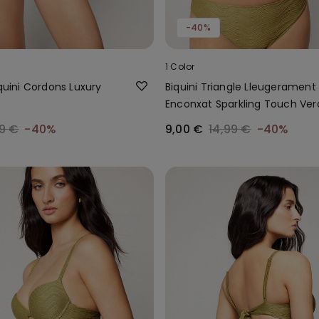
-40%
1 Color
iquini Cordons Luxury
Biquini Triangle Lleugerament
Enconxat Sparkling Touch Ver
Oliva
9 €
-40%
9,00 €
14,99 €
-40%