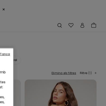
×
Tanca
a
Floral
 Amb
Elimina els filtres
Filtra
(1)
otes
st
es,
es,