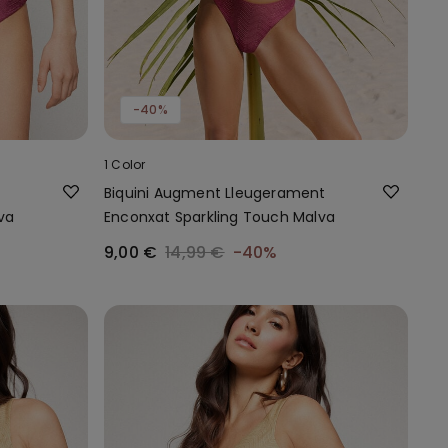
-40%
1 Color
Biquini Augment Lleugerament
va
Enconxat Sparkling Touch Malva
9,00 €
14,99 €
-40%