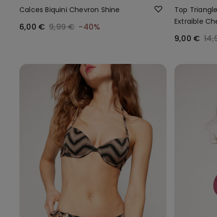
Calces Biquini Chevron Shine
Top Triangle
Extraïble Ch
6,00 €
9,99 €
-40%
9,00 €
14,