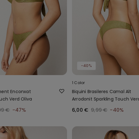
-40%
1 Color
ment Enconxat
Biquini Brasileres Camal Alt
ouch Verd Oliva
Arrodonit Sparkling Touch Ver
Oliva
99 €
-47%
6,00 €
9,99 €
-40%